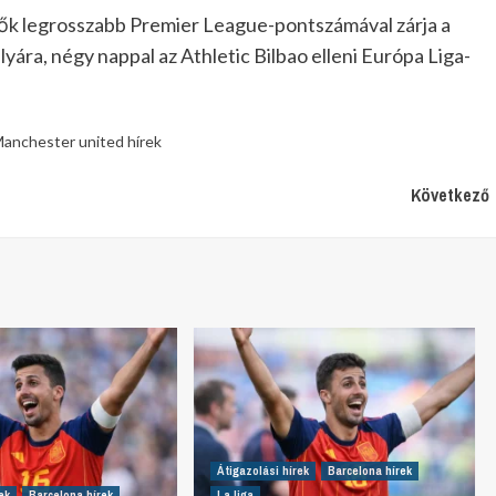
ők legrosszabb Premier League-pontszámával zárja a
yára, négy nappal az Athletic Bilbao elleni Európa Liga-
anchester united hírek
Következő
Átigazolási hírek
Barcelona hírek
ek
Barcelona hírek
La liga