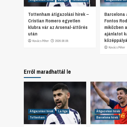
Tottenham átigazolási hírek –
Barcelona á
Cristian Romero egyetlen
Fontos Rodr
klubra vár az Arsenal-áttörés
miközben a
után
ajánlatot k
középpályá
Kovács Péter
2026.08.09.
Kovács Péter
Erről maradhattál le
Átigazolási hírek
La liga
Átigazolási hírek
Tottenham
Barcelona hírek