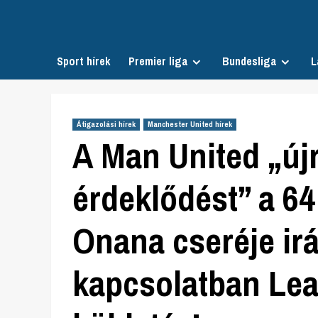
Skip
to
content
Sport hírek
Premier liga
Bundesliga
L
Átigazolási hírek
Manchester United hírek
A Man United „újra
érdeklődést” a 64
Onana cseréje ir
kapcsolatban Leag