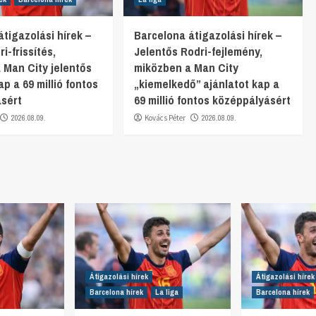
tigazolási hírek –
Barcelona átigazolási hírek –
i-frissítés,
Jelentős Rodri-fejlemény,
 Man City jelentős
miközben a Man City
ap a 69 millió fontos
„kiemelkedő” ajánlatot kap a
sért
69 millió fontos középpályásért
2026.08.09.
Kovács Péter
2026.08.09.
Átigazolási hírek
Átigazolási hírek
Barcelona hírek
La liga
Barcelona hírek