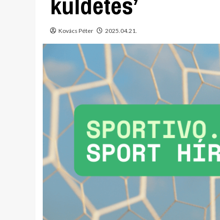
küldetés’
Kovács Péter
2025.04.21.