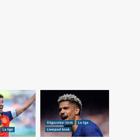
Átigazolási hírek
La liga
La liga
Liverpool hírek