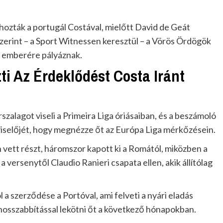
ozták a portugál Costával, mielőtt David de Geát
szerint – a Sport Witnessen keresztül – a Vörös Ördögök
to emberére pályáznak.
ti Az Érdeklődést Costa Iránt
szalagot viseli a Primeira Liga óriásaiban, és a beszámoló
viselőjét, hogy megnézze őt az Európa Liga mérkőzésein.
ett részt, háromszor kapott ki a Romától, miközben a
 versenytől Claudio Ranieri csapata ellen, akik állítólag
 a szerződése a Portóval, ami felveti a nyári eladás
 hosszabbítással lekötni őt a következő hónapokban.