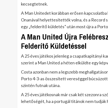
kecsegtetnek.
A Man Unitedet korábban erősen kapcsolatba h
Onanával helyettesítették volna, és a Record 
egy „felderítő küldetés” után most újra a Por
A Man United Újra Felébresz
Felderítő Küldetéssel
A 25 éves játékos jelenleg a csapatkapitányi kar
szerint a Man United a héten elküldte egy kép
Costa azonban nem a legszebb meghallgatáson v
Porto 4-3-as összesített vereséggel búcsúzott a
szintén futnak utána.
A 25 éves játékosnak már csak két szezonra szól
lehetőségét, ha a portugál titánok nem tudják