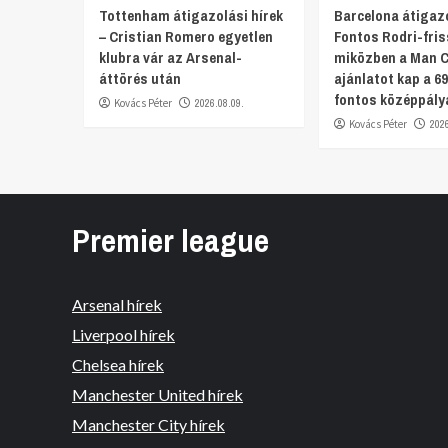
Tottenham átigazolási hírek
Barcelona átigazo
– Cristian Romero egyetlen
Fontos Rodri-fris
klubra vár az Arsenal-
miközben a Man Ci
áttörés után
ajánlatot kap a 69
fontos középpály
Kovács Péter
2026.08.09.
Kovács Péter
202
Premier league
Arsenal hírek
Liverpool hírek
Chelsea hírek
Manchester United hírek
Manchester City hírek