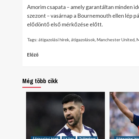
Amorim csapata – amely garantáltan minden id
szezont – vasárnap a Bournemouth ellen lép pál
elődöntő első mérkőzése előtt.
Tags:
átigazolási hírek
,
átigazolások
,
Manchester United
,
M
Continue
Előző
Reading
Még több cikk
Átigazolási hírek
La liga
Tottenham
Átigazolási hír