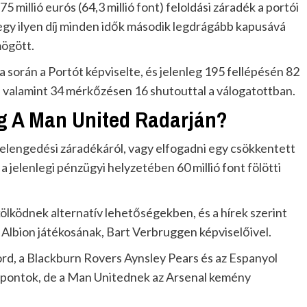
millió eurós (64,3 millió font) feloldási záradék a portói
 egy ilyen díj minden idők második legdrágább kapusává
mögött.
 során a Portót képviselte, és jelenleg 195 fellépésén 82
 valamint 34 mérkőzésen 16 shutouttal a válogatottban.
 A Man United Radarján?
elengedési záradékáról, vagy elfogadni egy csökkentett
 jelenlegi pénzügyi helyzetében 60 millió font fölötti
ködnek alternatív lehetőségekben, és a hírek szerint
 Albion játékosának, Bart Verbruggen képviselőivel.
ford, a Blackburn Rovers Aynsley Pears és az Espanyol
célpontok, de a Man Unitednek az Arsenal kemény