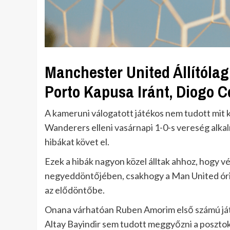
Manchester United Állítólag
Porto Kapusa Iránt, Diogo C
A kameruni válogatott játékos nem tudott mit
Wanderers elleni vasárnapi 1-0-s vereség alka
hibákat követ el.
Ezek a hibák nagyon közel álltak ahhoz, hogy v
negyeddöntőjében, csakhogy a Man United óriás
az elődöntőbe.
Onana várhatóan Ruben Amorim első számú játé
Altay Bayindir sem tudott meggyőzni a posztok 