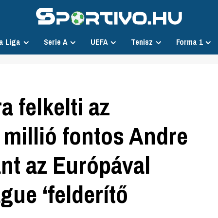
a Liga
Serie A
UEFA
Tenisz
Forma 1
 felkelti az
 millió fontos Andre
ánt az Európával
ue ‘felderítő