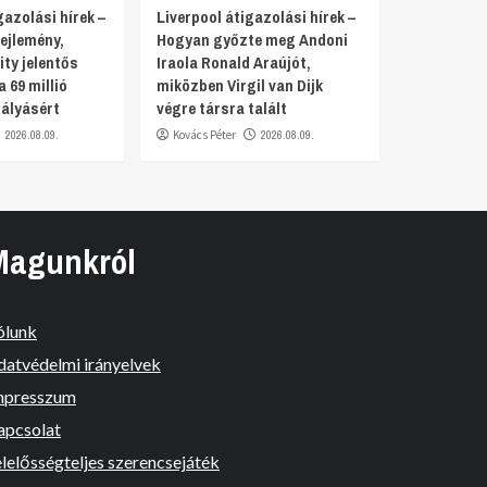
azolási hírek –
Liverpool átigazolási hírek –
ejlemény,
Hogyan győzte meg Andoni
ty jelentős
Iraola Ronald Araújót,
a 69 millió
miközben Virgil van Dijk
ályásért
végre társra talált
2026.08.09.
Kovács Péter
2026.08.09.
Magunkról
ólunk
datvédelmi irányelvek
mpresszum
apcsolat
lelősségteljes szerencsejáték