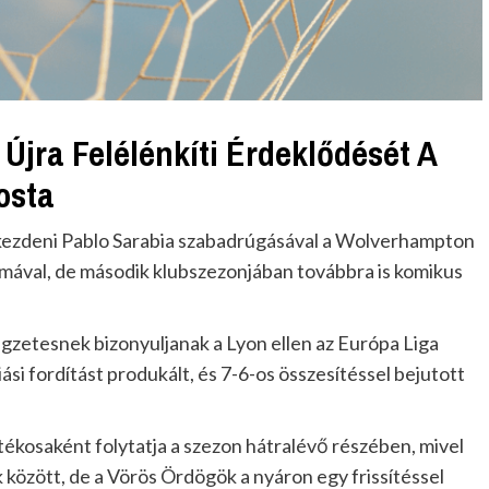
 Újra Felélénkíti Érdeklődését A
osta
 kezdeni Pablo Sarabia szabadrúgásával a Wolverhampton
lmával, de második klubszezonjában továbbra is komikus
égzetesnek bizonyuljanak a Lyon ellen az Európa Liga
i fordítást produkált, és 7-6-os összesítéssel bejutott
kosaként folytatja a szezon hátralévő részében, mivel
között, de a Vörös Ördögök a nyáron egy frissítéssel