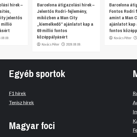
lási hírek –
Barcelona átigazolási hírek –
Barcelona átig
sítés,
Jelentős Rodri-fejlemény,
Fontos Rodri f
ty jelentős
miközben a Man City
amint a Man Ci
 millió
„kiemelkedő” ajánlatot kap a
ajánlatot kap 
ásért
69 millió fontos
fontos középp
középpályásért
6.08.09.
Kovács Péter
Kovács Péter
2026.08.09.
Egyéb sportok
F1 hírek
R
Tenisz hírek
A
I
K
Magyar foci
Fe