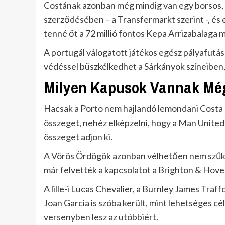
Costának azonban még mindig van egy borsos, 75 
szerződésében – a Transfermarkt szerint -, és
tenné őt a 72 millió fontos Kepa Arrizabalaga 
A portugál válogatott játékos egész pályafutása
védéssel büszkélkedhet a Sárkányok színeiben,
Milyen Kapusok Vannak Még
Hacsak a Porto nem hajlandó lemondani Costa 
összeget, nehéz elképzelni, hogy a Man United a
összeget adjon ki.
A Vörös Ördögök azonban vélhetően nem szűköl
már felvették a kapcsolatot a Brighton & Hove
A lille-i Lucas Chevalier, a Burnley James Traf
Joan Garcia is szóba került, mint lehetséges 
versenyben lesz az utóbbiért.