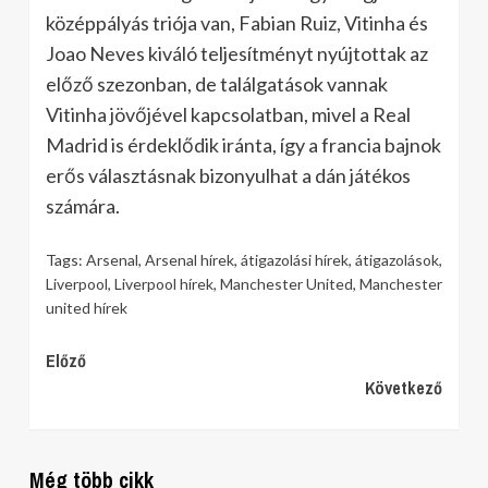
középpályás triója van, Fabian Ruiz, Vitinha és
Joao Neves kiváló teljesítményt nyújtottak az
előző szezonban, de találgatások vannak
Vitinha jövőjével kapcsolatban, mivel a Real
Madrid is érdeklődik iránta, így a francia bajnok
erős választásnak bizonyulhat a dán játékos
számára.
Tags:
Arsenal
,
Arsenal hírek
,
átigazolási hírek
,
átigazolások
,
Liverpool
,
Liverpool hírek
,
Manchester United
,
Manchester
united hírek
Continue
Előző
Következő
Reading
Még több cikk