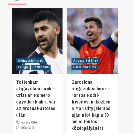
Átigazolási hírek
Átigazolási hírek
La liga
Tottenham
Barcelona hírek
Tottenham
Barcelona
átigazolási hírek –
átigazolási hírek –
Cristian Romero
Fontos Rodri-
egyetlen klubra vár
frissítés, miközben
az Arsenal-áttörés
a Man City jelentős
után
ajánlatot kap a 69
millió fontos
Kovács Péter
középpályásért
2026.08.09.