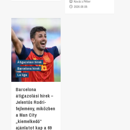
Kovács Péter
2026.08.09.
Átigazolási hírek
Barcelona hírek
La liga
Barcelona
átigazolási hírek –
Jelentős Rodri-
fejlemény, miközben
a Man City
„kiemelkedő”
ajánlatot kap a 69