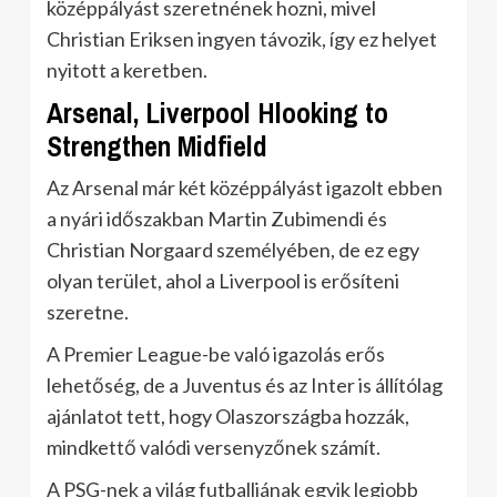
középpályást szeretnének hozni, mivel
Christian Eriksen ingyen távozik, így ez helyet
nyitott a keretben.
Arsenal, Liverpool Hlooking to
Strengthen Midfield
Az Arsenal már két középpályást igazolt ebben
a nyári időszakban Martin Zubimendi és
Christian Norgaard személyében, de ez egy
olyan terület, ahol a Liverpool is erősíteni
szeretne.
A Premier League-be való igazolás erős
lehetőség, de a Juventus és az Inter is állítólag
ajánlatot tett, hogy Olaszországba hozzák,
mindkettő valódi versenyzőnek számít.
A PSG-nek a világ futballjának egyik legjobb