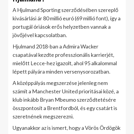
A Hjulmand Sporting szerződésében szereplő
kivásárlási ár 80 millió euró (69 millió font), így a
portugál óriások erős helyzetben vannak a
jövőjével kapcsolatban.
Hjulmand 2018-ban a Admira Wacker
csapatával kezdte professzionális karrierjét,
mielőtt Lecce-hez igazolt, ahol 95 alkalommal
lépett pályára minden versenysorozatban.
A középpályás megszerzése jelenleg nem
számít a Manchester United prioritásai közé, a
klub inkább Bryan Mbeumo szerződtetésére
összpontosít a Brentfordból, és egy csatárt is
szeretnének megszerezni.
Ugyanakkor az is ismert, hogy a Vörös Ördögök