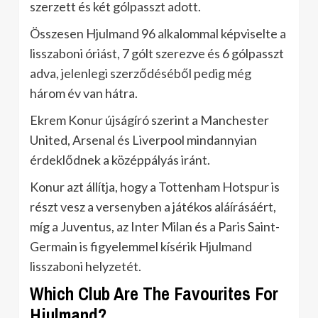
szerzett és két gólpasszt adott.
Összesen Hjulmand 96 alkalommal képviselte a
lisszaboni óriást, 7 gólt szerezve és 6 gólpasszt
adva, jelenlegi szerződéséből pedig még
három év van hátra.
Ekrem Konur újságíró szerint a Manchester
United, Arsenal és Liverpool mindannyian
érdeklődnek a középpályás iránt.
Konur azt állítja, hogy a Tottenham Hotspur is
részt vesz a versenyben a játékos aláírásáért,
míg a Juventus, az Inter Milan és a Paris Saint-
Germain is figyelemmel kísérik Hjulmand
lisszaboni helyzetét.
Which Club Are The Favourites For
Hjulmand?