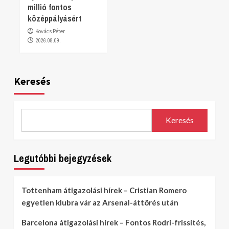
millió fontos
középpályásért
Kovács Péter
2026.08.09.
Keresés
Keresés
Legutóbbi bejegyzések
Tottenham átigazolási hírek – Cristian Romero
egyetlen klubra vár az Arsenal-áttörés után
Barcelona átigazolási hírek – Fontos Rodri-frissítés,