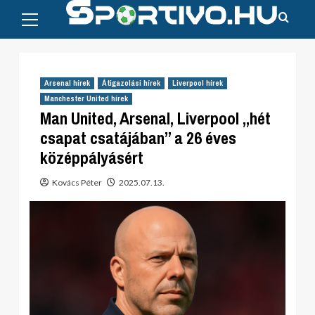
Primary
Skip
Menu
to
content
Arsenal hírek
Átigazolási hírek
Liverpool hírek
Manchester United hírek
Man United, Arsenal, Liverpool „hét
csapat csatájában” a 26 éves
középpályásért
Kovács Péter
2025.07.13.