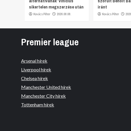
alternatívának’ Vinicius
szorult Benoit Ba
sikertelen megszerzése után
iránt
Kovács Péter
2026.08.08.
Kovács Péter
202
Premier league
Arsenal hírek
Liverpool hírek
Chelsea hírek
Manchester United hírek
Manchester City hírek
Tottenham hírek