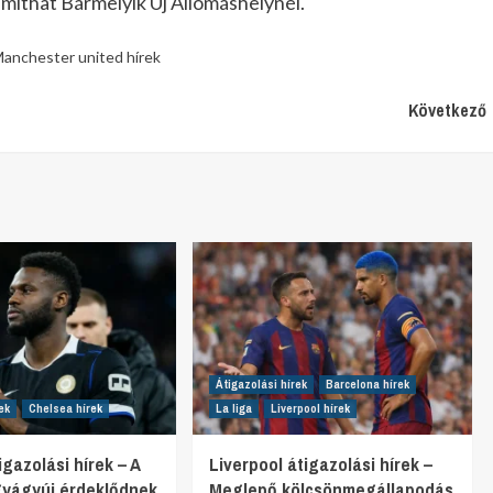
íthat Bármelyik Új Állomáshelynél.
anchester united hírek
Következő
Átigazolási hírek
Barcelona hírek
ek
Chelsea hírek
La liga
Liverpool hírek
gazolási hírek – A
Liverpool átigazolási hírek –
gyágyúi érdeklődnek
Meglepő kölcsönmegállapodás