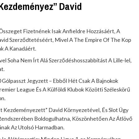
t Kezdeményez” David
 Összeget Fizetnének Isak Anfieldre Hozzásáért, A
avid Szerződtetéséért, Mivel A The Empire Of The Kop
ak A Kanadáért.
el Soha Nem Írt Alá Szerződéshosszabbítást A Lille-lel,
t.
 Gólpasszt Jegyzett – Ebből Hét Csak A Bajnokok
Premier League És A Külföldi Klubok Közötti Széleskörű
on.
kat Kezdeményezett” David Környezetével, És Slot Úgy
Ő Rendszerében Boldogulhatna, Köszönhetően Az Átlövő
ának Az Utolsó Harmadban.