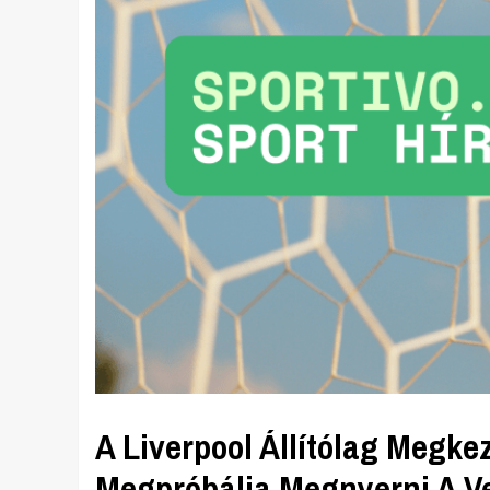
A Liverpool Állítólag Megke
Megpróbálja Megnyerni A Ve