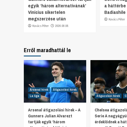
egyik ‘három alternatívának’
a háttérbe
Vinicius sikertelen
Badiashile 
megszerzése után
Kovács Péter
Kovács Péter
2026.08.08.
Erről maradhattál le
Arsenal hírek
Átigazolási hírek
La liga
Átigazolási hírek
C
Arsenal átigazolási hírek – A
Chelsea átigazolá
Gunners Julian Alvarezt
Serie A nagyágyú
tartják egyik ‘három
érdeklődnek a hát