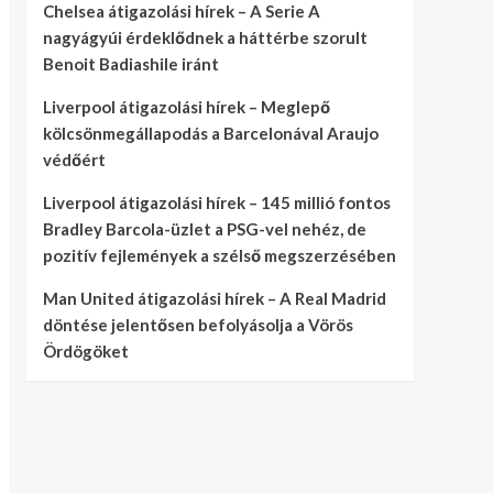
Chelsea átigazolási hírek – A Serie A
nagyágyúi érdeklődnek a háttérbe szorult
Benoit Badiashile iránt
Liverpool átigazolási hírek – Meglepő
kölcsönmegállapodás a Barcelonával Araujo
védőért
Liverpool átigazolási hírek – 145 millió fontos
Bradley Barcola-üzlet a PSG-vel nehéz, de
pozitív fejlemények a szélső megszerzésében
Man United átigazolási hírek – A Real Madrid
döntése jelentősen befolyásolja a Vörös
Ördögöket