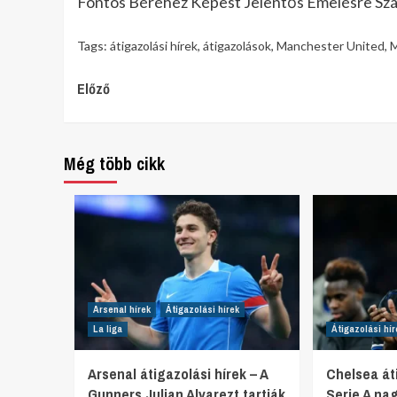
Fontos Béréhez Képest Jelentős Emelésre Szám
Tags:
átigazolási hírek
,
átigazolások
,
Manchester United
,
M
Continue
Előző
Reading
Még több cikk
Arsenal hírek
Átigazolási hírek
La liga
Átigazolási hír
Arsenal átigazolási hírek – A
Chelsea áti
Gunners Julian Alvarezt tartják
Serie A na