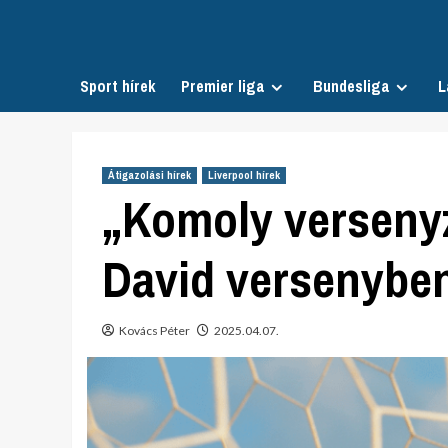
Skip
to
content
Sport hírek
Premier liga
Bundesliga
L
Átigazolási hírek
Liverpool hírek
„Komoly verseny
David versenyben
Kovács Péter
2025.04.07.