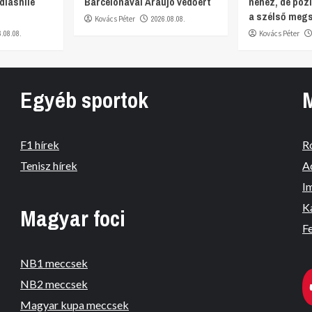
diashile
Barcelonával Araujo védőért
nehéz, de pozi
a szélső meg
Kovács Péter
2026.08.08.
6.08.08.
Kovács Péter
Egyéb sportok
F1 hírek
R
Tenisz hírek
A
I
K
Magyar foci
Fe
NB1 meccsek
NB2 meccsek
Magyar kupa meccsek