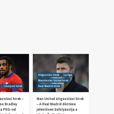
Átigazolási hírek
La liga
Manchester United hírek
Liverpool hírek
Real Madrid hírek
azolási hírek –
Man United átigazolási hírek
tos Bradley
– A Real Madrid döntése
 a PSG-vel
jelentősen befolyásolja a