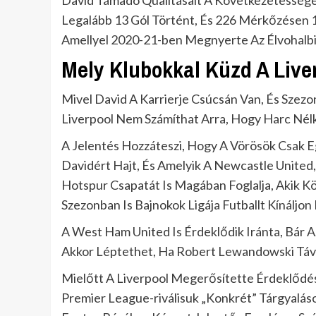
David Támadó Qualitásait A Következetessége
Legalább 13 Gól Történt, És 226 Mérkőzésen 1
Amellyel 2020-21-ben Megnyerte Az Élvohalbi
Mely Klubokkal Küzd A Live
Mivel David A Karrierje Csúcsán Van, És Szezo
Liverpool Nem Számíthat Arra, Hogy Harc Nélk
A Jelentés Hozzáteszi, Hogy A Vörösök Csak 
Davidért Hajt, És Amelyik A Newcastle United
Hotspur Csapatát Is Magában Foglalja, Akik 
Szezonban Is Bajnokok Ligája Futballt Kínáljon 
A West Ham United Is Érdeklődik Iránta, Bár A
Akkor Léptethet, Ha Robert Lewandowski Táv
Mielőtt A Liverpool Megerősítette Érdeklődés
Premier League-riválisuk „Konkrét” Tárgyaláso