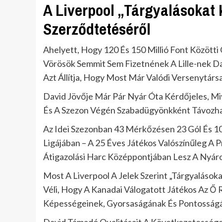
A Liverpool „Tárgyalásoka
Szerződtetéséről
Ahelyett, Hogy 120 És 150 Millió Font Közötti
Vörösök Semmit Sem Fizetnének A Lille-nek D
Azt Állítja, Hogy Most Már Valódi Versenytárs
David Jövője Már Pár Nyár Óta Kérdőjeles, Miv
És A Szezon Végén Szabadügyönkként Távozha
Az Idei Szezonban 43 Mérkőzésen 23 Gól És 10
Ligájában – A 25 Éves Játékos Valószínűleg A 
Átigazolási Harc Középpontjában Lesz A Nyár
Most A Liverpool A Jelek Szerint „Tárgyaláso
Véli, Hogy A Kanadai Válogatott Játékos Az 
Képességeinek, Gyorsaságának És Pontosság