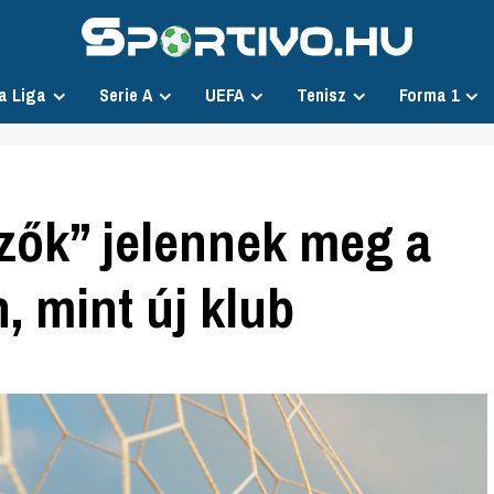
a Liga
Serie A
UEFA
Tenisz
Forma 1
zők” jelennek meg a
, mint új klub