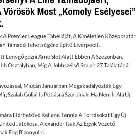
A Vörösök Most „Komoly Esélyesei”
.
k A Premier League Tabelláját, A Kíméletlen Középcsatár
lah Támadó Tehetségére Építő Liverpoolt.
t Lenygőgözni Arne Slot Alatt Ebben A Szezonban,
b Osztályban, Míg A Jobbszélső Szalah 27 Találatánál
ávozással, Miután Januárban Megakadályozták Egy
g Szalah Góljai Is Pótlásra Szorulnak, Ha Nem Ír Alá Új
ámára Elérhetővé Kellene Tennie A Forrásokat Egy Új
nited Játékosa, Alexander Isak Az Egyik Vezető
nak Fog Bizonyulni.