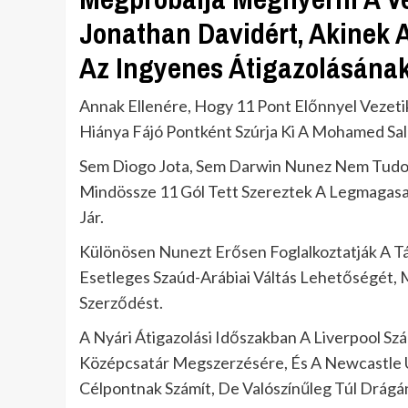
Jonathan Davidért, Akinek 
Az Ingyenes Átigazolásának
Annak Ellenére, Hogy 11 Pont Előnnyel Vezeti
Hiánya Fájó Pontként Szúrja Ki A Mohamed Sa
Sem Diogo Jota, Sem Darwin Nunez Nem Tudot
Mindössze 11 Gól Tett Szereztek A Legmagasab
Jár.
Különösen Nunezt Erősen Foglalkoztatják A T
Esetleges Szaúd-Arábiai Váltás Lehetőségét, Mí
Szerződést.
A Nyári Átigazolási Időszakban A Liverpool Sz
Középcsatár Megszerzésére, És A Newcastle U
Célpontnak Számít, De Valószínűleg Túl Drágá