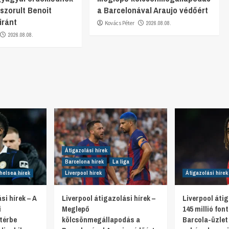
 szorult Benoit
a Barcelonával Araujo védőért
iránt
Kovács Péter
2026.08.08.
2026.08.08.
Átigazolási hírek
Barcelona hírek
La liga
helsea hírek
Liverpool hírek
Átigazolási hírek
si hírek – A
Liverpool átigazolási hírek –
Liverpool átig
i
Meglepő
145 millió fon
térbe
kölcsönmegállapodás a
Barcola-üzlet