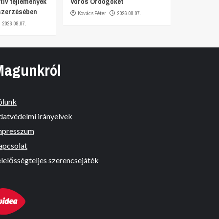
tív fejlemények
Vörös Ördögöket
szerzésében
Kovács Péter
2026.08.07.
2026.08.07.
Magunkról
ólunk
datvédelmi irányelvek
mpresszum
apcsolat
lelősségteljes szerencsejáték