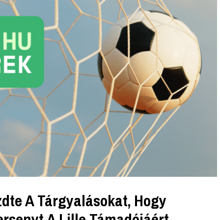
zdte A Tárgyalásokat, Hogy
rsenyt A Lille Támadójáért,