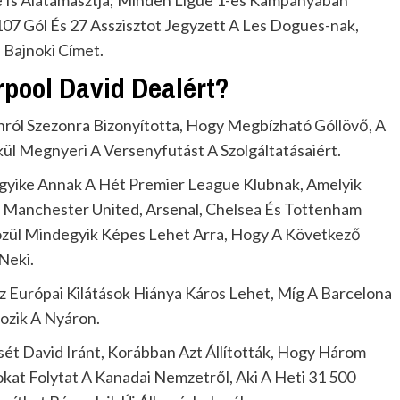
 Is Alátámasztja; Minden Ligue 1-es Kampányában
07 Gól És 27 Asszisztot Jegyzett A Les Dogues-nak,
 Bajnoki Címet.
rpool David Dealért?
nról Szezonra Bizonyította, Hogy Megbízható Góllövő, A
ül Megnyeri A Versenyfutást A Szolgáltatásaiért.
Egyike Annak A Hét Premier League Klubnak, Amelyik
, Manchester United, Arsenal, Chelsea És Tottenham
Közül Mindegyik Képes Lehet Arra, Hogy A Következő
Neki.
z Európai Kilátások Hiánya Káros Lehet, Míg A Barcelona
ozik A Nyáron.
ét David Iránt, Korábban Azt Állították, Hogy Három
kat Folytat A Kanadai Nemzetről, Aki A Heti 31 500