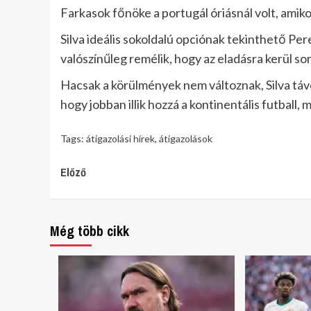
Farkasok főnöke a portugál óriásnál volt, amikor
Silva ideális sokoldalú opciónak tekinthető Pe
valószínűleg remélik, hogy az eladásra kerül sor
Hacsak a körülmények nem változnak, Silva táv
hogy jobban illik hozzá a kontinentális futball,
Tags:
átigazolási hírek
,
átigazolások
Continue
Előző
Reading
Még több cikk