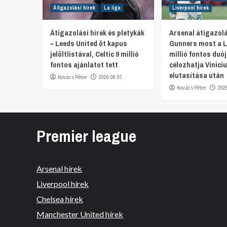
Átigazolási hírek
La liga
Liverpool hírek
Átigazolási hírek és pletykák
Arsenal átigazolá
– Leeds United öt kapus
Gunners most a L
jelöltlistával, Celtic 9 millió
millió fontos duó
fontos ajánlatot tett
célozhatja Viniciu
elutasítása után
Kovács Péter
2026.08.07.
Kovács Péter
202
Premier league
Arsenal hírek
Liverpool hírek
Chelsea hírek
Manchester United hírek