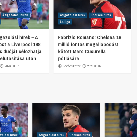
Átigazolási hírek
Átigazolási hírek
Chelsea hírek
La liga
gazolási hírek – A
Fabrizio Romano: Chelsea 18
st a Liverpool 188
millió fontos megállapodást
os duóját célozhatja
kötött Marc Cucurella
. elutasítása után
pótlására
2026.08.07.
Kovács Péter
2026.08.07.
zolási hírek
Átigazolási hírek
Chelsea hírek