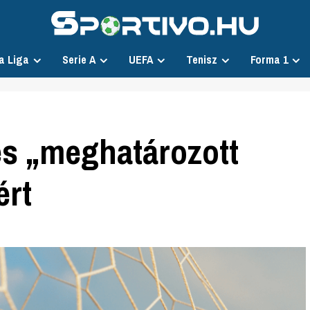
a Liga
Serie A
UEFA
Tenisz
Forma 1
es „meghatározott
ért