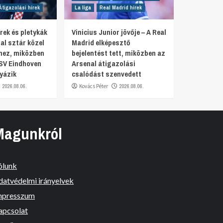
Átigazolási hírek
La liga
Real Madrid hírek
rek és pletykák
Vinicius Junior jövője – A Real
al sztár közel
Madrid elképesztő
hez, miközben
bejelentést tett, miközben az
SV Eindhoven
Arsenal átigazolási
yázik
csalódást szenvedett
2026.08.06.
Kovács Péter
2026.08.06.
Magunkról
ólunk
datvédelmi irányelvek
mpresszum
apcsolat