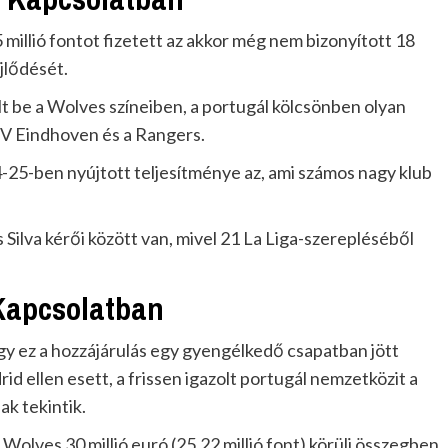
millió fontot fizetett az akkor még nem bizonyított 18
jlődését.
t be a Wolves színeiben, a portugál kölcsönben olyan
PSV Eindhoven és a Rangers.
25-ben nyújtott teljesítménye az, ami számos nagy klub
s Silva kérői között van, mivel 21 La Liga-szerepléséből
 Kapcsolatban
gy ez a hozzájárulás egy gyengélkedő csapatban jött
rid ellen esett, a frissen igazolt portugál nemzetközit a
ak tekintik.
Wolves 30 millió euró (25,22 millió font) körüli összegben