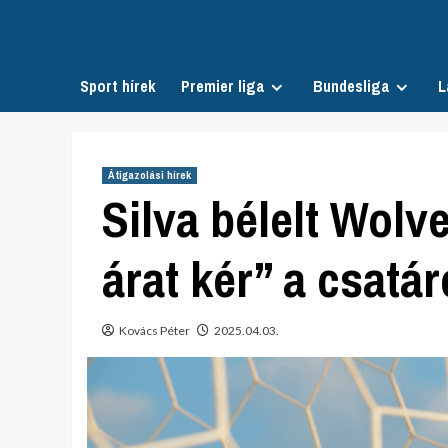
Skip
to
content
Sport hírek
Premier liga
Bundesliga
L
Átigazolási hírek
Silva bélelt Wolv
árat kér” a csatár
Kovács Péter
2025.04.03.