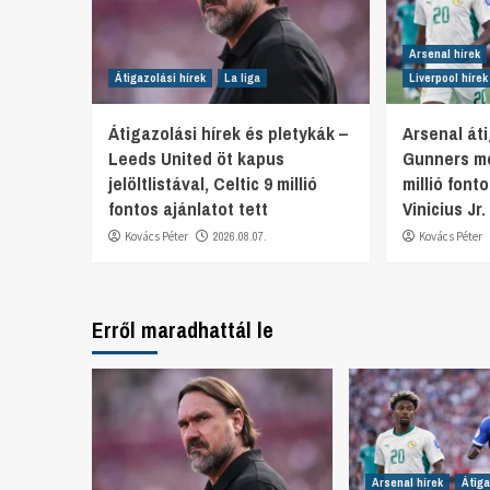
Arsenal hírek
Átigazolási hírek
La liga
Liverpool hírek
Átigazolási hírek és pletykák –
Arsenal áti
Leeds United öt kapus
Gunners mo
jelöltlistával, Celtic 9 millió
millió font
fontos ajánlatot tett
Vinicius Jr
Kovács Péter
2026.08.07.
Kovács Péter
Erről maradhattál le
Arsenal hírek
Átiga