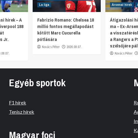
La liga
Arsenal hírek
si hírek – A
Fabrizio Romano: Chelsea 18
Átigazolási hí
iverpool 188
millió fontos megállapodást
ma – Ex-Arsen
ját
kötött Marc Cucurella
a visszatérés
s Jr.
pótlására
a Rangers a P
szélsőjére pál
Kovács Péter
2026.08.07.
6.08.07.
Kovács Péter
Egyéb sportok
F1 hírek
R
Tenisz hírek
A
I
K
Magyar foci