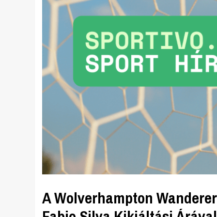
A Wolverhampton Wanderers 
Fabio Silva Kikiáltási Áráv