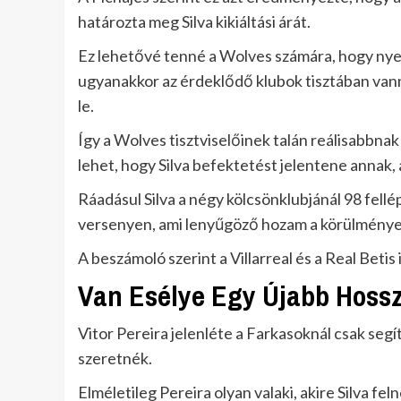
határozta meg Silva kikiáltási árát.
Ez lehetővé tenné a Wolves számára, hogy nye
ugyanakkor az érdeklődő klubok tisztában vann
le.
Így a Wolves tisztviselőinek talán reálisabbnak 
lehet, hogy Silva befektetést jelentene annak, 
Ráadásul Silva a négy kölcsönklubjánál 98 fellé
versenyen, ami lenyűgöző hozam a körülménye
A beszámoló szerint a Villarreal és a Real Betis 
Van Esélye Egy Újabb Hossz
Vitor Pereira jelenléte a Farkasoknál csak segí
szeretnék.
Elméletileg Pereira olyan valaki, akire Silva fel