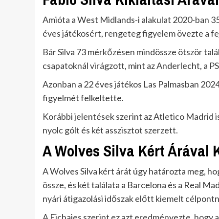
Amióta a West Midlands-i alakulat 2020-ban 35 
éves játékosért, rengeteg figyelem övezte a fe
Bár Silva 73 mérkőzésen mindössze ötször talál
csapatoknál virágzott, mint az Anderlecht, a 
Azonban a 22 éves játékos Las Palmasban 2024-
figyelmét felkeltette.
Korábbi jelentések szerint az Atletico Madrid i
nyolc gólt és két asszisztot szerzett.
A Wolves Silva Kért Árával
A Wolves Silva kért árát úgy határozta meg, ho
össze, és két találata a Barcelona és a Real Mad
nyári átigazolási időszak előtt kiemelt célpontn
A Fichajes szerint ez azt eredményezte, hogy a 