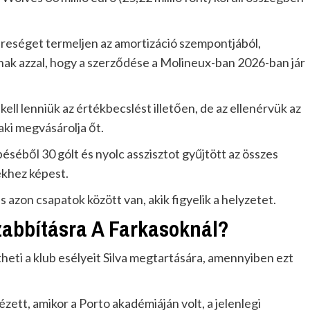
reséget termeljen az amortizáció szempontjából,
ak azzal, hogy a szerződése a Molineux-ban 2026-ban jár
kell lenniük az értékbecslést illetően, de az ellenérvük az
aki megvásárolja őt.
péséből 30 gólt és nyolc asszisztot gyűjtött az összes
khez képest.
is azon csapatok között van, akik figyelik a helyzetet.
abbításra A Farkasoknál?
theti a klub esélyeit Silva megtartására, amennyiben ezt
nézett, amikor a Porto akadémiáján volt, a jelenlegi