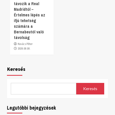
távozik a Real
Madridtól –
Értelmes lépés az
ifjú tehetség
számára a
Bernabeutól való
távolság
Kovács Péter
2026.08.08.
Keresés
Keresés
Legutóbbi bejegyzések