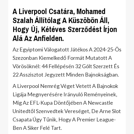
A Liverpool Csatára, Mohamed
Szalah Állítólag A Küszöbön Áll,
Hogy Új, Kétéves Szerződést Írjon
Alá Az Anfielden.
Az Egyiptomi Válogatott Játékos A 2024-25-Ös
Szezonban Kiemelkedő Formát Mutatott A
Vörösöknél: 44 Fellépésén 32 Gólt Szerzett És
22 Asszisztot Jegyzett Minden Bajnokságban.
A Liverpool Nemrég Véget Vetett A Bajnokok
Ligája Megnyerésére Irányuló Reményeinek,
Míg Az EFL-Kupa Döntőjében A Newcastle
Unitedtől Szenvedtek Vereséget, De Arne Slot
Csapata Úgy Tűnik, Hogy A Premier League-
Ben A Siker Felé Tart.