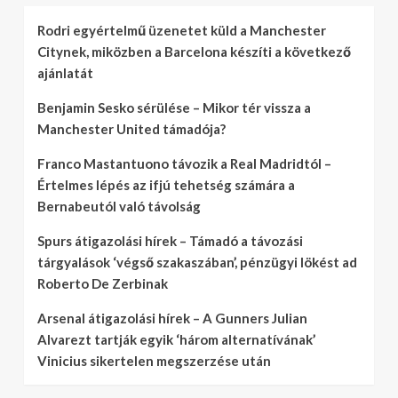
Rodri egyértelmű üzenetet küld a Manchester
Citynek, miközben a Barcelona készíti a következő
ajánlatát
Benjamin Sesko sérülése – Mikor tér vissza a
Manchester United támadója?
Franco Mastantuono távozik a Real Madridtól –
Értelmes lépés az ifjú tehetség számára a
Bernabeutól való távolság
Spurs átigazolási hírek – Támadó a távozási
tárgyalások ‘végső szakaszában’, pénzügyi lökést ad
Roberto De Zerbinak
Arsenal átigazolási hírek – A Gunners Julian
Alvarezt tartják egyik ‘három alternatívának’
Vinicius sikertelen megszerzése után