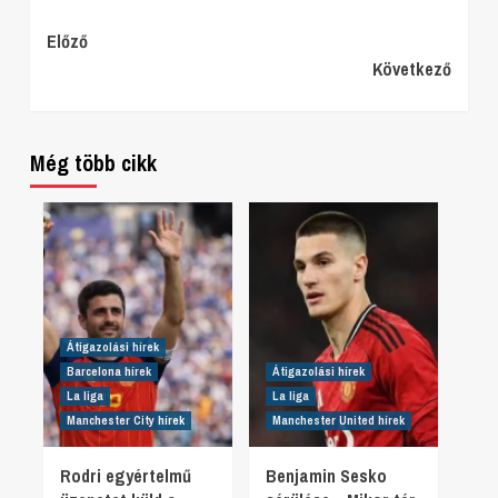
Continue
Előző
Következő
Reading
Még több cikk
Átigazolási hírek
Barcelona hírek
Átigazolási hírek
La liga
La liga
Manchester City hírek
Manchester United hírek
Rodri egyértelmű
Benjamin Sesko