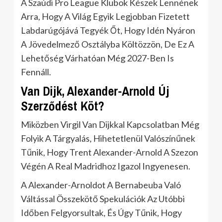
A Szaúdi Pro League Klubok Készek Lennének
Arra, Hogy A Világ Egyik Legjobban Fizetett
Labdarúgójává Tegyék Őt, Hogy Idén Nyáron
A Jövedelmező Osztályba Költözzön, De Ez A
Lehetőség Várhatóan Még 2027-Ben Is
Fennáll.
Van Dijk, Alexander-Arnold Új
Szerződést Köt?
Miközben Virgil Van Dijkkal Kapcsolatban Még
Folyik A Tárgyalás, Hihetetlenül Valószínűnek
Tűnik, Hogy Trent Alexander-Arnold A Szezon
Végén A Real Madridhoz Igazol Ingyenesen.
A Alexander-Arnoldot A Bernabeuba Való
Váltással Összekötő Spekulációk Az Utóbbi
Időben Felgyorsultak, És Úgy Tűnik, Hogy