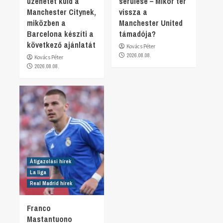
üzenetet küld a
sérülése – Mikor tér
Manchester Citynek,
vissza a
miközben a
Manchester United
Barcelona készíti a
támadója?
következő ajánlatát
Kovács Péter
2026.08.08.
Kovács Péter
2026.08.08.
Átigazolási hírek
La liga
Real Madrid hírek
Franco
Mastantuono