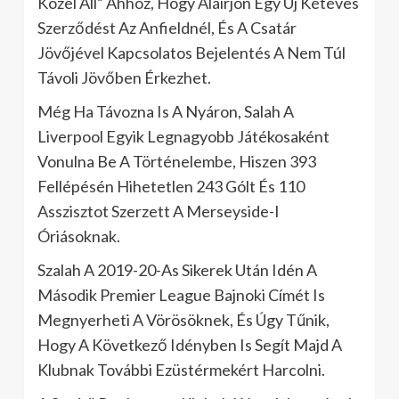
Közel Áll” Ahhoz, Hogy Aláírjon Egy Új Kétéves
Szerződést Az Anfieldnél, És A Csatár
Jövőjével Kapcsolatos Bejelentés A Nem Túl
Távoli Jövőben Érkezhet.
Még Ha Távozna Is A Nyáron, Salah A
Liverpool Egyik Legnagyobb Játékosaként
Vonulna Be A Történelembe, Hiszen 393
Fellépésén Hihetetlen 243 Gólt És 110
Asszisztot Szerzett A Merseyside-I
Óriásoknak.
Szalah A 2019-20-As Sikerek Után Idén A
Második Premier League Bajnoki Címét Is
Megnyerheti A Vörösöknek, És Úgy Tűnik,
Hogy A Következő Idényben Is Segít Majd A
Klubnak További Ezüstérmekért Harcolni.