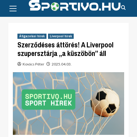
Primary
Skip
Menu
to
content
Átigazolási hírek
Liverpool hírek
Szerződéses áttörés! A Liverpool
szupersztárja „a küszöbön” áll
Kovács Péter
2025.04.03.