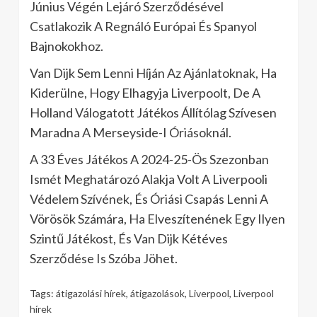
Június Végén Lejáró Szerződésével
Csatlakozik A Regnáló Európai És Spanyol
Bajnokokhoz.
Van Dijk Sem Lenni Híján Az Ajánlatoknak, Ha
Kiderülne, Hogy Elhagyja Liverpoolt, De A
Holland Válogatott Játékos Állítólag Szívesen
Maradna A Merseyside-I Óriásoknál.
A 33 Éves Játékos A 2024-25-Ös Szezonban
Ismét Meghatározó Alakja Volt A Liverpooli
Védelem Szívének, És Óriási Csapás Lenni A
Vörösök Számára, Ha Elveszítenének Egy Ilyen
Szintű Játékost, És Van Dijk Kétéves
Szerződése Is Szóba Jöhet.
Tags:
átigazolási hírek
,
átigazolások
,
Liverpool
,
Liverpool
hírek