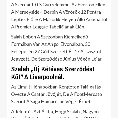
A Szerdai 1-0-S Győzelemmel Az Everton Ellen
A Merseyside-I Derbin A Vörösök 12 Pontra
Léptek Előre A Második Helyen Álló Arsenaltól
A Premier League Tabellájának Élén.
Salah Ebben A Szezonban Kiemelkedő
Formában Van Az Angol Élvonalban, 30
Fellépésén 27 Gólt Szerzett És 17 Asszisztot
Jegyzett, De Szerződése Június Végén Lejár.
Szalah „Új Kétéves Szerződést
Köt” A Liverpoolnál.
Az Elmúlt Hónapokban Rengeteg Találgatás
Övezte A Csatár Jövőjét, De A FootMercato
Szerint A Saga Hamarosan Véget Érhet.
A Jelentés Azt Állítja, Hogy Szalah „Nagyon