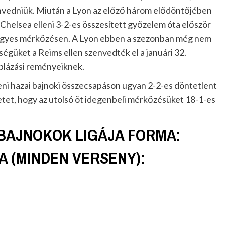
envedniük. Miután a Lyon az előző három elődöntőjében
 Chelsea elleni 3-2-es összesített győzelem óta először
ó négyes mérkőzésen. A Lyon ebben a szezonban még nem
ségüket a Reims ellen szenvedték el a januári 32.
iplázási reményeiknek.
ni hazai bajnoki összecsapáson ugyan 2-2-es döntetlent
letet, hogy az utolsó öt idegenbeli mérkőzésüket 18-1-es
BAJNOKOK LIGÁJA FORMA:
 (MINDEN VERSENY):