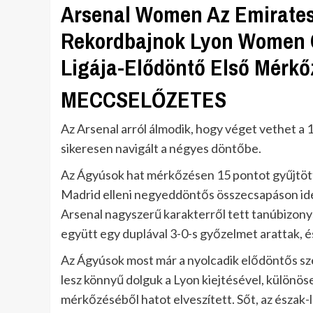
Arsenal Women Az Emirates
Rekordbajnok Lyon Women C
Ligája-Elődöntő Első Mérkő
MECCSELŐZETES
Az Arsenal arról álmodik, hogy véget vethet a 
sikeresen navigált a négyes döntőbe.
Az Ágyúsok hat mérkőzésen 15 pontot gyűjtöttek
Madrid elleni negyeddöntős összecsapáson ide
Arsenal nagyszerű karakterről tett tanúbizony
együtt egy duplával 3-0-s győzelmet arattak, é
Az Ágyúsok most már a nyolcadik elődöntős sze
lesz könnyű dolguk a Lyon kiejtésével, különös
mérkőzéséből hatot elveszített. Sőt, az észak