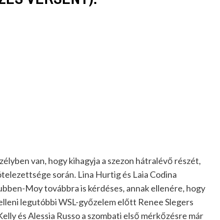
lyben van, hogy kihagyja a szezon hátralévő részét,
elezettsége során. Lina Hurtig és Laia Codina
ubben-Moy továbbra is kérdéses, annak ellenére, hogy
 elleni legutóbbi WSL-győzelem előtt Renee Slegers
e Kelly és Alessia Russo a szombati első mérkőzésre már