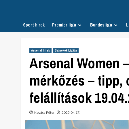
Skip
to
content
Sport hírek
Premier liga
Bundesliga
L
Arsenal hírek
Bajnokok Ligája
Arsenal Women 
mérkőzés – tipp, 
felállítások 19.04
Kovács Péter
2025.04.17.