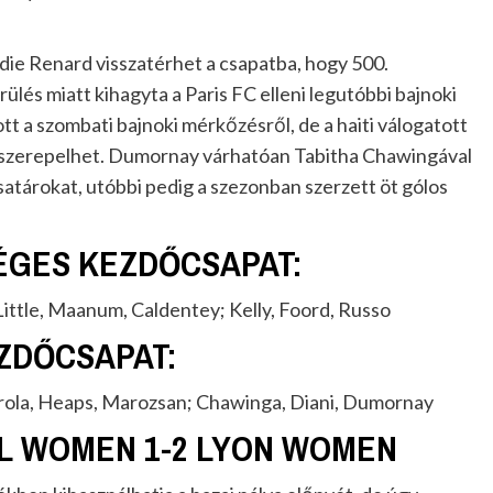
ndie Renard visszatérhet a csapatba, hogy 500.
ülés miatt kihagyta a Paris FC elleni legutóbbi bajnoki
t a szombati bajnoki mérkőzésről, de a haiti válogatott
 szerepelhet. Dumornay várhatóan Tabitha Chawingával
satárokat, utóbbi pedig a szezonban szerzett öt gólos
GES KEZDŐCSAPAT:
Little, Maanum, Caldentey; Kelly, Foord, Russo
ZDŐCSAPAT:
urrola, Heaps, Marozsan; Chawinga, Diani, Dumornay
L WOMEN 1-2 LYON WOMEN