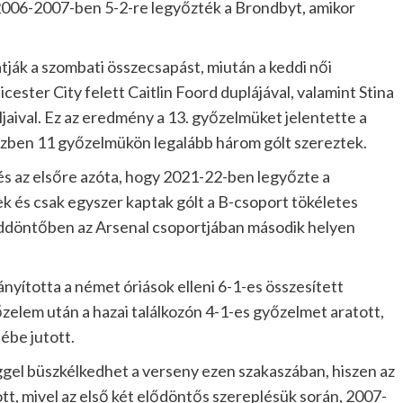
2006-2007-ben 5-2-re legyőzték a Brondbyt, amikor
tják a szombati összecsapást, miután a keddi női
ester City felett Caitlin Foord duplájával, valamint Stina
jaival. Ez az eredmény a 13. győzelmüket jelentette a
özben 11 győzelmükön legalább három gólt szereztek.
 és az elsőre azóta, hogy 2021-22-ben legyőzte a
ek és csak egyszer kaptak gólt a B-csoport tökéletes
eddöntőben az Arsenal csoportjában második helyen
yította a német óriások elleni 6-1-es összesített
zelem után a hazai találkozón 4-1-es győzelmet aratott,
ébe jutott.
ggel büszkélkedhet a verseny ezen szakaszában, hiszen az
t, mivel az első két elődöntős szereplésük során, 2007-