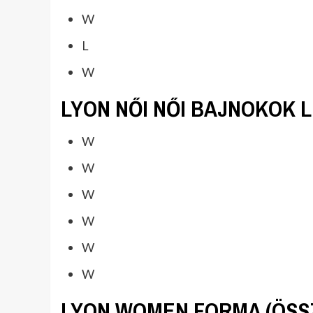
W
L
W
LYON NŐI NŐI BAJNOKOK 
W
W
W
W
W
W
LYON WOMEN FORMA (ÖSS