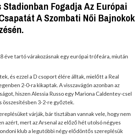
 Stadionban Fogadja Az Európai
sapatát A Szombati Női Bajnokok
zésén.
18 éve tartó várakozásnak egy európai trófeára, miután
, és ezzel a D csoport élére álltak, mielőtt a Real
genben 2-0-ra kikaptak. A visszavágón azonban az
ságot, hiszen Alessia Russo egy Mariona Caldentey-csel
s összesítésben 3-2-re győztek.
replésüket várják, bár tisztában vannak vele, hogy nem
en azért, mert az Arsenal az előző hét utolsó négyes
-londoni klub a legutóbbi négy elődöntős szereplésük