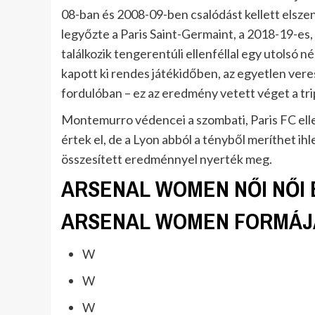
08-ban és 2008-09-ben csalódást kellett elsz
legyőzte a Paris Saint-Germaint, a 2018-19-es,
találkozik tengerentúli ellenféllal egy utols
kapott ki rendes játékidőben, az egyetlen vere
fordulóban – ez az eredmény vetett véget a tr
Montemurro védencei a szombati, Paris FC elle
értek el, de a Lyon abból a tényből meríthet ih
összesített eredménnyel nyerték meg.
ARSENAL WOMEN NŐI NŐI 
ARSENAL WOMEN FORMÁJA
W
W
W