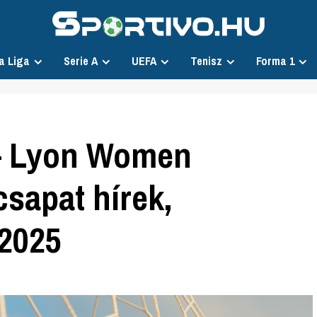
a Liga
Serie A
UEFA
Tenisz
Forma 1
– Lyon Women
csapat hírek,
.2025