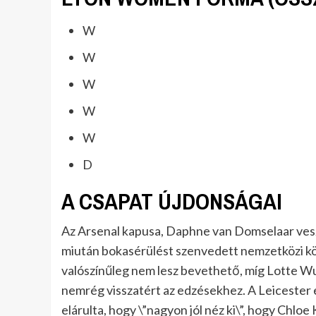
W
W
W
W
W
D
A CSAPAT ÚJDONSÁGAI
Az Arsenal kapusa, Daphne van Domselaar veszé
miután bokasérülést szenvedett nemzetközi köt
valószínűleg nem lesz bevethető, míg Lotte W
nemrég visszatért az edzésekhez. A Leicester
elárulta, hogy \”nagyon jól néz ki\”, hogy Chlo