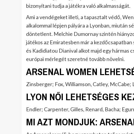
bizonyítani tudja a játékra való alkalmasságát.
Ami a vendégeket illeti, a tapasztalt védő, We
alkalommal lépjen pályára a Lyonban, miután sér
döntetlent. Melchie Dumornay szintén hiányzot
játékos az Emiratesben már a kezdőcsapatban
és Kadidiatou Dianival alkot majd egy hármas c
európai mérlegét szeretné tovább növelni.
ARSENAL WOMEN LEHETSÉ
Zinsberger; Fox, Williamson, Catley, McCabe; 
LYON NŐI LEHETSÉGES KE
Endler; Carpenter, Gilles, Renard, Bacha; Eg
MI AZT MONDJUK: ARSENA