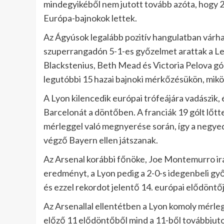
mindegyikéből nem jutott tovább azóta, hogy 
Európa-bajnokok lettek.
Az Ágyúsok legalább pozitív hangulatban várha
szuperrangadón 5-1-es győzelmet arattak a Leic
Blackstenius, Beth Mead és Victoria Pelova gól
legutóbbi 15 hazai bajnoki mérkőzésükön, mik
A Lyon kilencedik európai trófeájára vadászik,
Barcelonát a döntőben. A franciák 19 gólt lőtt
mérleggel való megnyerése során, így a negy
végző Bayern ellen játszanak.
Az Arsenal korábbi főnöke, Joe Montemurro irán
eredményt, a Lyon pedig a 2-0-s idegenbeli győ
és ezzel rekordot jelentő 14. európai elődöntőj
Az Arsenallal ellentétben a Lyon komoly mérle
előző 11 elődöntőből mind a 11-ből továbbjutot