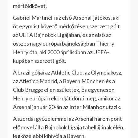
mérföldkövet.
Gabriel Martinelli az első Arsenal-játékos, aki
öt egymást követő mérkőzésen szerzett gólt
az UEFA Bajnokok Ligájában, és az első az
összes nagy európai bajnokságban Thierry
Henry óta, aki 2000 áprilisában az UEFA-
kupában szerzett gólt.
A brazil góljai az Athletic Club, az Olympiakosz,
az Atletico Madrid, a Bayern München és a
Club Brugge ellen születtek, és egyenesen
Henry európai rekordját dönti meg, amikor az
Arsenal január 20-án az Inter Milanhoz utazik.
A szerdai győzelemmel az Arsenal három pont
előnnyel áll a Bajnokok Ligája tabellájának élén,
legközelebbi kihívója a Bayern.