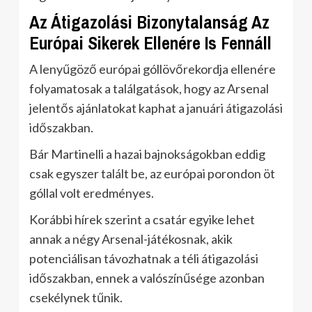
Az Átigazolási Bizonytalanság Az
Európai Sikerek Ellenére Is Fennáll
A lenyűgöző európai góllövőrekordja ellenére
folyamatosak a találgatások, hogy az Arsenal
jelentős ajánlatokat kaphat a januári átigazolási
időszakban.
Bár Martinelli a hazai bajnokságokban eddig
csak egyszer talált be, az európai porondon öt
góllal volt eredményes.
Korábbi hírek szerint a csatár egyike lehet
annak a négy Arsenal-játékosnak, akik
potenciálisan távozhatnak a téli átigazolási
időszakban, ennek a valószínűsége azonban
csekélynek tűnik.