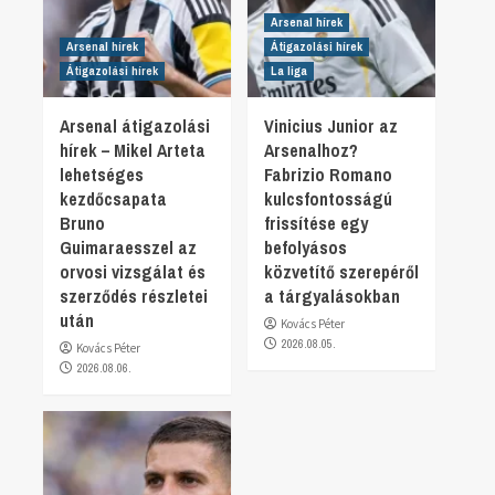
Arsenal hírek
Arsenal hírek
Átigazolási hírek
Átigazolási hírek
La liga
Arsenal átigazolási
Vinicius Junior az
hírek – Mikel Arteta
Arsenalhoz?
lehetséges
Fabrizio Romano
kezdőcsapata
kulcsfontosságú
Bruno
frissítése egy
Guimaraesszel az
befolyásos
orvosi vizsgálat és
közvetítő szerepéről
szerződés részletei
a tárgyalásokban
után
Kovács Péter
2026.08.05.
Kovács Péter
2026.08.06.