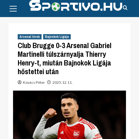
Primary
Skip
Menu
to
content
Arsenal hírek
Bajnokok Ligája
Club Brugge 0-3 Arsenal Gabriel
Martinelli túlszárnyalja Thierry
Henry-t, miután Bajnokok Ligája
hőstettei után
Kovács Péter
2025.12.11.