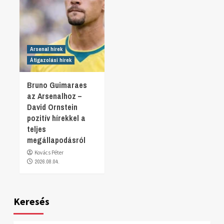
Arsenal hírek
Átigazolási hírek
Bruno Guimaraes
az Arsenalhoz –
David Ornstein
pozitív hírekkel a
teljes
megállapodásról
Kovács Péter
2026.08.04.
Keresés