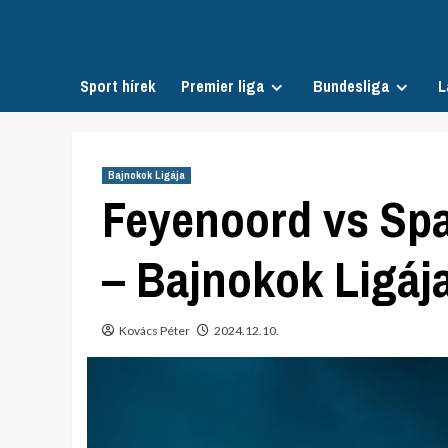
Skip
to
content
Sport hírek
Premier liga
Bundesliga
L
Bajnokok Ligája
Feyenoord vs Spa
– Bajnokok Ligája
Kovács Péter
2024.12.10.