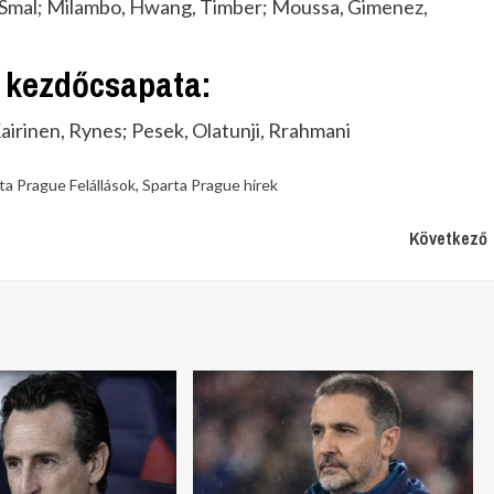
 Smal; Milambo, Hwang, Timber; Moussa, Gimenez,
 kezdőcsapata:
Kairinen, Rynes; Pesek, Olatunji, Rrahmani
ta Prague Felállások
,
Sparta Prague hírek
Következő