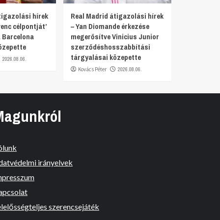
igazolási hírek
Real Madrid átigazolási hírek
venc célpontját’
– Yan Diomande érkezése
 Barcelona
megerősítve Vinicius Junior
özepette
szerződéshosszabbítási
tárgyalásai közepette
2026.08.06.
Kovács Péter
2026.08.06.
Magunkról
ólunk
datvédelmi irányelvek
mpresszum
apcsolat
lelősségteljes szerencsejáték