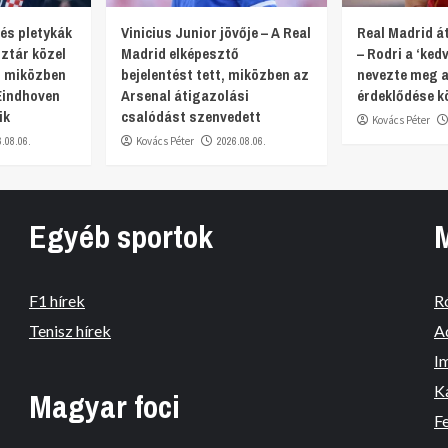
 és pletykák
Vinicius Junior jövője – A Real
Real Madrid át
ztár közel
Madrid elképesztő
– Rodri a ‘ked
, miközben
bejelentést tett, miközben az
nevezte meg a
Eindhoven
Arsenal átigazolási
érdeklődése k
ik
csalódást szenvedett
Kovács Péter
6.08.06.
Kovács Péter
2026.08.06.
Egyéb sportok
F1 hírek
R
Tenisz hírek
A
I
K
Magyar foci
Fe