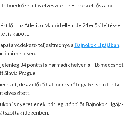
i tétmérkőzését is elveszítette Európa elsőszámú
ést lőtt az Atletico Madrid ellen, de 24 erőkifejtéssel
et is kapott.
csapata védekező teljesítménye a
Bajnokok Ligájában
,
európai meccsen.
 jelenleg 34 ponttal a harmadik helyen áll 18 meccshét
tt Slavia Prague.
meccsét, de az előző hat meccsből egyiket sem tudta
 elveszített.
ukon is nyeretlenek, bár legutóbbi öt Bajnokok Ligája-
játszottak idegenben.