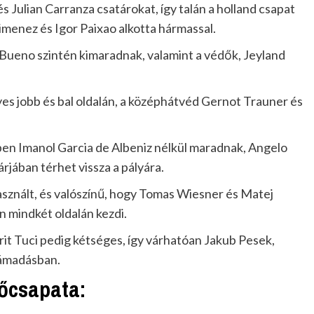
 Julian Carranza csatárokat, így talán a holland csapat
imenez és Igor Paixao alkotta hármassal.
Bueno szintén kimaradnak, valamint a védők, Jeyland
es jobb és bal oldalán, a középhátvéd Gernot Trauner és
en Imanol Garcia de Albeniz nélkül maradnak, Angelo
rjában térhet vissza a pályára.
sznált, és valószínű, hogy Tomas Wiesner és Matej
n mindkét oldalán kezdi.
drit Tuci pedig kétséges, így várhatóan Jakub Pesek,
támadásban.
őcsapata: