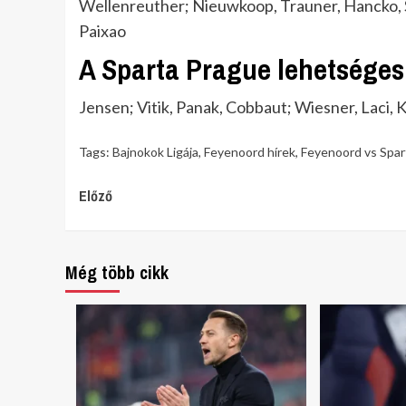
Wellenreuther; Nieuwkoop, Trauner, Hancko,
Paixao
A Sparta Prague lehetséges
Jensen; Vitik, Panak, Cobbaut; Wiesner, Laci, 
Tags:
Bajnokok Ligája
,
Feyenoord hírek
,
Feyenoord vs Spar
Continue
Előző
Reading
Még több cikk