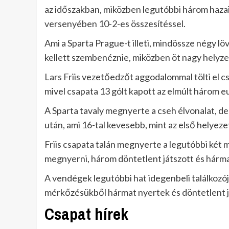
az időszakban, miközben legutóbbi három haza
versenyében 10-2-es összesítéssel.
Ami a Sparta Prague-t illeti, mindössze négy löv
kellett szembenéznie, miközben öt nagy helyzet
Lars Friis vezetőedzőt aggodalommal tölti el 
mivel csapata 13 gólt kapott az elmúlt három 
A Sparta tavaly megnyerte a cseh élvonalat, de
után, ami 16-tal kevesebb, mint az első helyeze
Friis csapata talán megnyerte a legutóbbi két 
megnyerni, három döntetlent játszott és hármat
A vendégek legutóbbi hat idegenbeli találkozój
mérkőzésükből hármat nyertek és döntetlent 
Csapat hírek