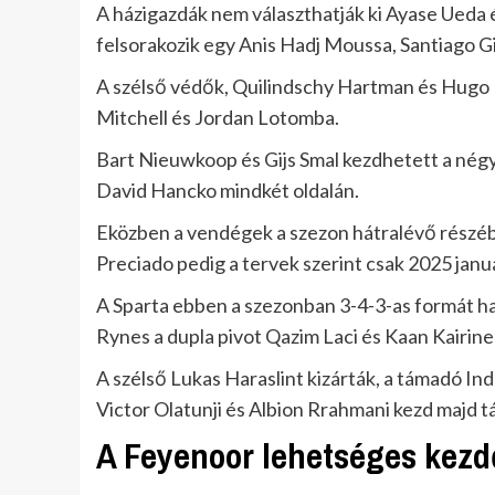
A házigazdák nem választhatják ki Ayase Ueda és
felsorakozik egy Anis Hadj Moussa, Santiago G
A szélső védők, Quilindschy Hartman és Hugo 
Mitchell és Jordan Lotomba.
Bart Nieuwkoop és Gijs Smal kezdhetett a négy
David Hancko mindkét oldalán.
Eközben a vendégek a szezon hátralévő részéb
Preciado pedig a tervek szerint csak 2025 januá
A Sparta ebben a szezonban 3-4-3-as formát ha
Rynes a dupla pivot Qazim Laci és Kaan Kairine
A szélső Lukas Haraslint kizárták, a támadó In
Victor Olatunji és Albion Rrahmani kezd majd 
A Feyenoor lehetséges kezd