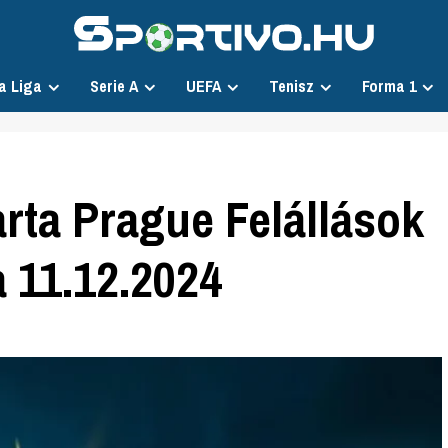
a Liga
Serie A
UEFA
Tenisz
Forma 1
rta Prague Felállások
 11.12.2024