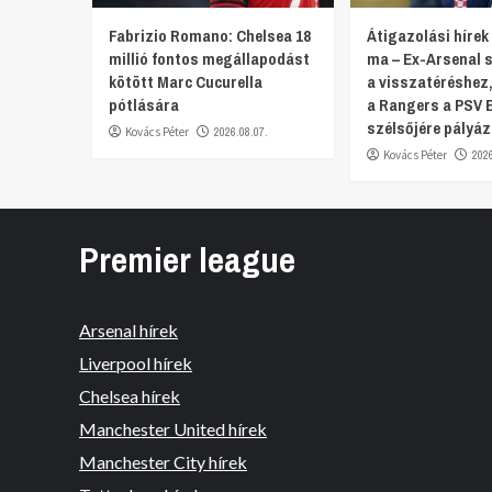
Fabrizio Romano: Chelsea 18
Átigazolási hírek
millió fontos megállapodást
ma – Ex-Arsenal s
kötött Marc Cucurella
a visszatéréshez
pótlására
a Rangers a PSV 
szélsőjére pályáz
Kovács Péter
2026.08.07.
Kovács Péter
202
Premier league
Arsenal hírek
Liverpool hírek
Chelsea hírek
Manchester United hírek
Manchester City hírek