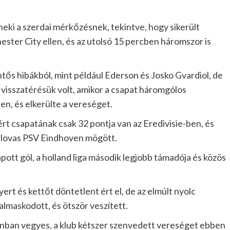
eki a szerdai mérkőzésnek, tekintve, hogy sikerült
ster City ellen, és az utolsó 15 percben háromszor is
ntős hibákból, mint például Ederson és Josko Gvardiol, de
i visszatérésük volt, amikor a csapat háromgólos
n, és elkerülte a vereséget.
ért csapatának csak 32 pontja van az Eredivisie-ben, és
éllovas PSV Eindhoven mögött.
apott gól, a holland liga második legjobb támadója és közös
t és kettőt döntetlent ért el, de az elmúlt nyolc
lmaskodott, és ötször veszített.
onban vegyes, a klub kétszer szenvedett vereséget ebben