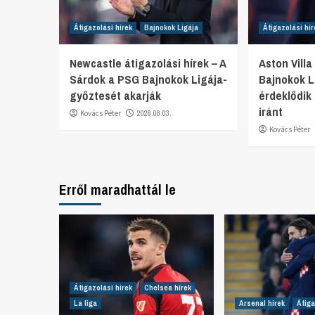
Átigazolási hírek
Bajnokok Ligája
Átigazolási hír
Newcastle átigazolási hírek – A
Aston Villa
Sárdok a PSG Bajnokok Ligája-
Bajnokok L
győztesét akarják
érdeklődik
iránt
Kovács Péter
2026.08.03.
Kovács Péter
Erről maradhattál le
Átigazolási hírek
Chelsea hírek
La liga
Arsenal hírek
Átiga