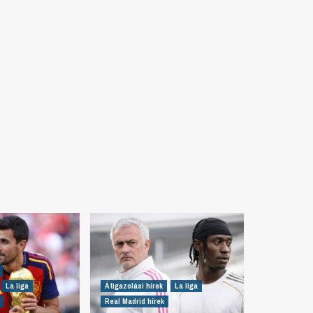
La liga
Átigazolási hírek
La liga
Real Madrid hírek