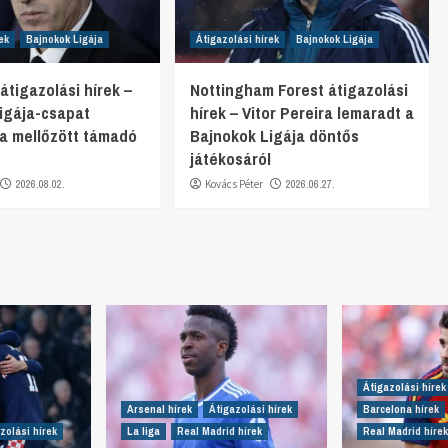
ek
Bajnokok Ligája
Átigazolási hírek
Bajnokok Ligája
 átigazolási hírek –
Nottingham Forest átigazolási
igája-csapat
hírek – Vitor Pereira lemaradt a
 a mellőzött támadó
Bajnokok Ligája döntős
játékosáról
2026.08.02.
Kovács Péter
2026.06.27.
Átigazolási hírek
Arsenal hírek
Átigazolási hírek
Barcelona hírek
zolási hírek
La liga
Real Madrid hírek
Real Madrid hírek