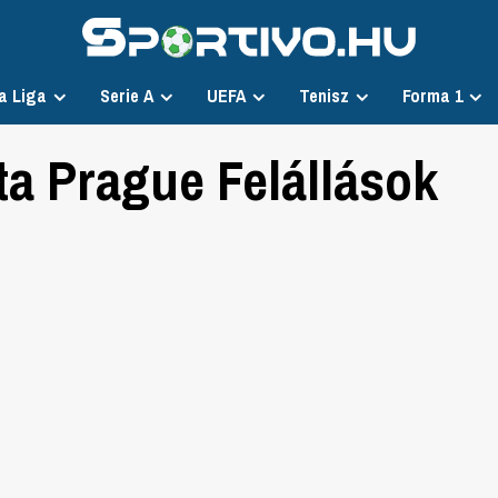
a Liga
Serie A
UEFA
Tenisz
Forma 1
a Prague Felállások