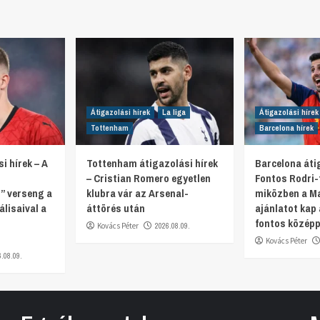
Átigazolási hírek
La liga
Átigazolási hírek
Tottenham
Barcelona hírek
i hírek – A
Tottenham átigazolási hírek
Barcelona átig
– Cristian Romero egyetlen
Fontos Rodri-f
” verseng a
klubra vár az Arsenal-
miközben a Ma
lisaival a
áttörés után
ajánlatot kap 
fontos középp
Kovács Péter
2026.08.09.
Kovács Péter
6.08.09.