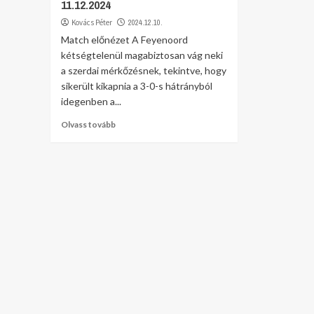
11.12.2024
Kovács Péter
2024.12.10.
Match előnézet A Feyenoord
kétségtelenül magabiztosan vág neki
a szerdai mérkőzésnek, tekintve, hogy
sikerült kikapnia a 3-0-s hátrányból
idegenben a...
Olvass tovább