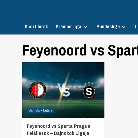
Skip
to
content
Sport hírek
Premier liga
Bundesliga
L
Feyenoord vs Spart
Bajnokok Ligája
Feyenoord vs Sparta Prague
Felállások – Bajnokok Ligája