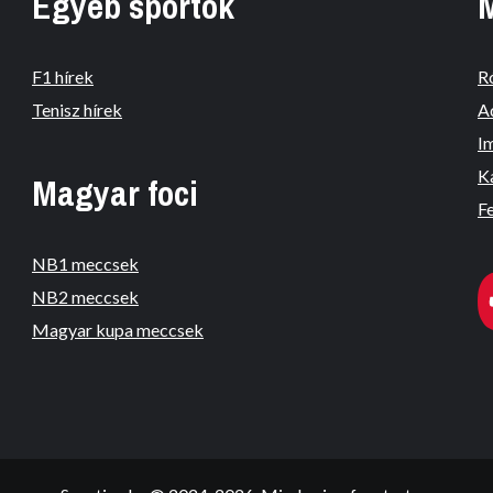
Egyéb sportok
F1 hírek
R
Tenisz hírek
A
I
K
Magyar foci
Fe
NB1 meccsek
NB2 meccsek
Magyar kupa meccsek