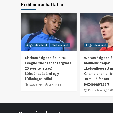
Erről maradhattál le
Átigazolási hírek
Chelsea hírek
Átigazolási hírek
Chelsea átigazolási hírek –
Wolves átigazolás
League One csapat tárgyal a
Molineux csapat
20 éves tehetség
„kétségbeesetten
kölcsönadásáról egy
Championship rivá
különleges céllal
10 millió fontos
középpályásért
Kovács Péter
2026.08.09.
Kovács Péter
202