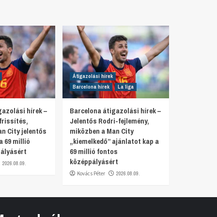
Átigazolási hírek
Barcelona hírek
La liga
azolási hírek –
Barcelona átigazolási hírek –
rissítés,
Jelentős Rodri-fejlemény,
n City jelentős
miközben a Man City
a 69 millió
„kiemelkedő” ajánlatot kap a
ályásért
69 millió fontos
középpályásért
2026.08.09.
Kovács Péter
2026.08.09.