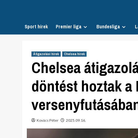
Skip
to
content
Sport hírek
Premier liga
Bundesliga
L
Átigazolási hírek
Chelsea hírek
Chelsea átigazolá
döntést hoztak a
versenyfutásában
Kovács Péter
2025.09.16.