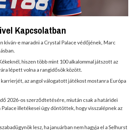
ivel Kapcsolatban
en kíván-e maradni a Crystal Palace védőjének, Marc
tásban.
Kékeknél, hiszen több mint 100 alkalommal játszott az
ára lépett volna a rangidősök között.
 karrierjét, az angol válogatott játékost mostanra Európa
édő 2026-os szerződtetésére, miután csak a határidei
Palace illetékesei úgy döntöttek, hogy visszalépnek az
szabadügynök lesz, ha januárban nem hagyja el a Selhurst