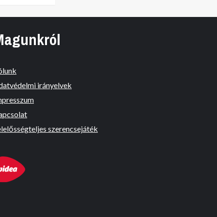
Magunkról
ólunk
datvédelmi irányelvek
mpresszum
apcsolat
lelősségteljes szerencsejáték