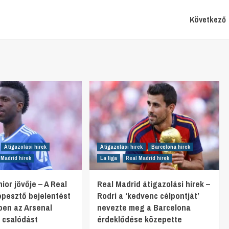
Következő
Átigazolási hírek
Átigazolási hírek
Barcelona hírek
 Madrid hírek
La liga
Real Madrid hírek
nior jövője – A Real
Real Madrid átigazolási hírek –
épesztő bejelentést
Rodri a ‘kedvenc célpontját’
zben az Arsenal
nevezte meg a Barcelona
i csalódást
érdeklődése közepette