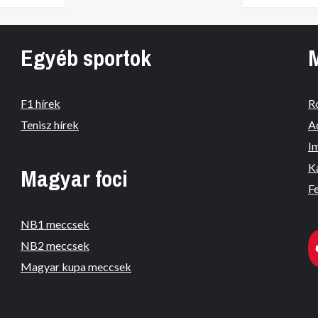
Egyéb sportok
F1 hírek
R
Tenisz hírek
A
I
K
Magyar foci
Fe
NB1 meccsek
NB2 meccsek
Magyar kupa meccsek