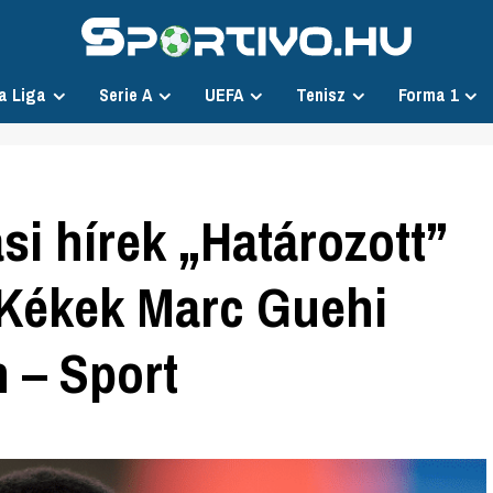
a Liga
Serie A
UEFA
Tenisz
Forma 1
si hírek „Határozott”
 Kékek Marc Guehi
 – Sport