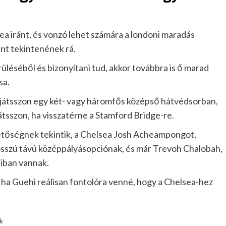
a iránt, és vonzó lehet számára a londoni maradás
ént tekintenének rá.
rüléséből és bizonyítani tud, akkor továbbra is ő marad
sa.
 játsszon egy két- vagy háromfős középső hátvédsorban,
játsszon, ha visszatérne a Stamford Bridge-re.
hetőségnek tekintik, a Chelsea Josh Acheampongot,
sszú távú középpályásopciónak, és már Trevoh Chalobah,
aiban vannak.
, ha Guehi reálisan fontolóra venné, hogy a Chelsea-hez
k