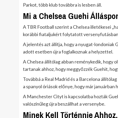
Parkot, több klub továbbra is lesben áll.
Mi a Chelsea Guehi Álláspo
A TBR Football szerint a Chelsea illetékesei „h
korábbi fiataljukért folytatott versenyfutásban
A jelentés azt állítja, hogy a nyugat-londoniak 
adott esetben újra foglalkoznak a helyzettel.
A Chelsea állítólag abban reménykedik, hogy ol
tartanak ahhoz, hogy meggyőzzék Guehit, hogy 
Továbbá a Real Madrid és a Barcelona állítólag
a spanyol óriások előnye, hogy már januárban hi
A Manchester Cityt is kapcsolatba hozták Gue
valószínűleg újra beszállhat a versenybe.
Minek Kell Történnie Ahhoz