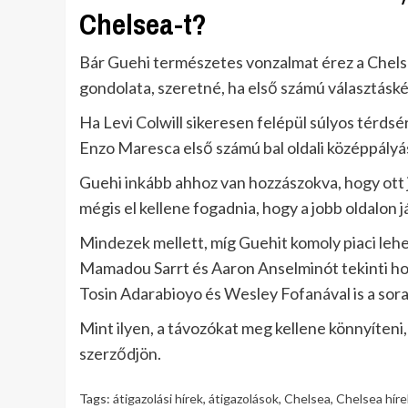
Chelsea-t?
Bár Guehi természetes vonzalmat érez a Chelse
gondolata, szeretné, ha első számú választásk
Ha Levi Colwill sikeresen felépül súlyos térdsé
Enzo Maresca első számú bal oldali középpályá
Guehi inkább ahhoz van hozzászokva, hogy ott
mégis el kellene fogadnia, hogy a jobb oldalon 
Mindezek mellett, míg Guehit komoly piaci le
Mamadou Sarrt és Aaron Anselminót tekinti ho
Tosin Adarabioyo és Wesley Fofanával is a sor
Mint ilyen, a távozókat meg kellene könnyíteni
szerződjön.
Tags:
átigazolási hírek
,
átigazolások
,
Chelsea
,
Chelsea híre