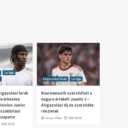
La liga
Átigazolási hírek
La liga
igazolási hírek
Bournemouth szerződteti a
e érkezése
nagyra értékelt Juanlu-t –
inicius Junior
Átigazolási díj és szerződés
szabbítási
részletek
özepette
Kovács Péter
2026.08.06.
2026.08.06.