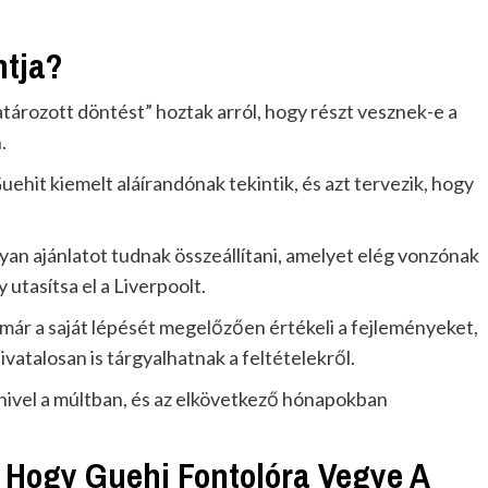
ntja?
atározott döntést” hoztak arról, hogy részt vesznek-e a
.
Guehit kiemelt aláírandónak tekintik, és azt tervezik, hogy
yan ajánlatot tudnak összeállítani, amelyet elég vonzónak
utasítsa el a Liverpoolt.
 már a saját lépését megelőzően értékeli a fejleményeket,
vatalosan is tárgyalhatnak a feltételekről.
hivel a múltban, és az elkövetkező hónapokban
, Hogy Guehi Fontolóra Vegye A