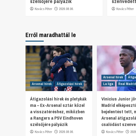
szélsőjére pályázik
szenvedet
Kovács Péter
2026.08.06.
Kovács Péter
Erről maradhattál le
Arsenal hírek
Átiga
Arsenal hírek
Átigazolási hírek
La liga
Real Madrid
Átigazolási hírek és pletykák
Vinicius Junior jö
ma – Ex-Arsenal sztár közel
Madrid elképeszt
a visszatéréshez, miközben
bejelentést tett,
a Rangers a PSV Eindhoven
Arsenal átigazol
szélsőjére pályázik
csalódást szenve
Kovács Péter
2026.08.06.
Kovács Péter
202