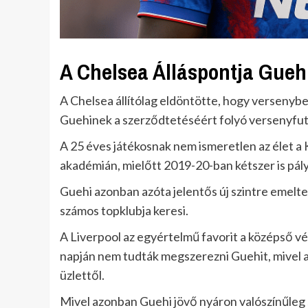
A Chelsea Álláspontja Gueh
A Chelsea állítólag eldöntötte, hogy versenyb
Guehinek a szerződtetéséért folyó versenyfu
A 25 éves játékosnak nem ismeretlen az élet a 
akadémián, mielőtt 2019-20-ban kétszer is pály
Guehi azonban azóta jelentős új szintre emelte
számos topklubja keresi.
A Liverpool az egyértelmű favorit a középső v
napján nem tudták megszerezni Guehit, mivel a 
üzlettől.
Mivel azonban Guehi jövő nyáron valószínűleg 