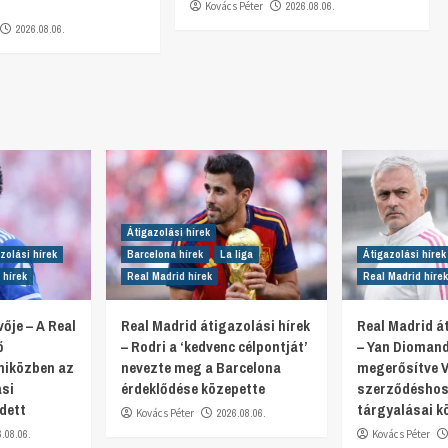
t
Kovács Péter
2026.08.06.
2026.08.06.
Átigazolási hírek
zolási hírek
Barcelona hírek
La liga
Átigazolási hírek
 hírek
Real Madrid hírek
Real Madrid hírek
vője – A Real
Real Madrid átigazolási hírek
Real Madrid át
ő
– Rodri a ‘kedvenc célpontját’
– Yan Diomand
 miközben az
nevezte meg a Barcelona
megerősítve V
ási
érdeklődése közepette
szerződéshos
dett
tárgyalásai k
Kovács Péter
2026.08.06.
6.08.06.
Kovács Péter