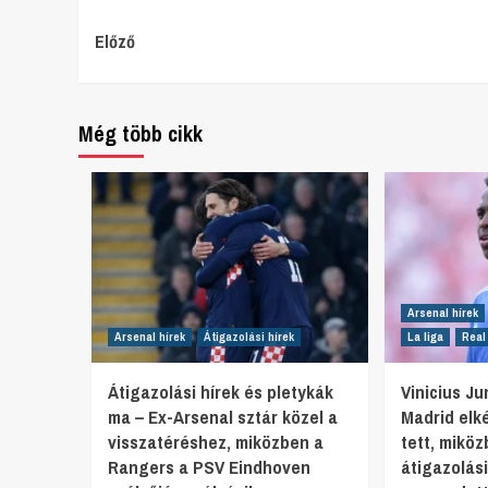
Continue
Előző
Reading
Még több cikk
Arsenal hírek
Arsenal hírek
Átigazolási hírek
La liga
Real
Átigazolási hírek és pletykák
Vinicius Ju
ma – Ex-Arsenal sztár közel a
Madrid elk
visszatéréshez, miközben a
tett, mikö
Rangers a PSV Eindhoven
átigazolás