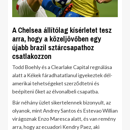
A Chelsea állítólag kísérletet tesz
arra, hogy a közeljövőben egy
újabb brazil sztárcsapathoz
csatlakozzon
Todd Boehly és a Clearlake Capital regnálása
alatt a Kékek fáradhatatlanul igyekeztek dél-
amerikai tehetségeket szerződtetni és
beépíteni őket az élvonalbeli csapatba.
Bár néhány üzlet sikertelennek bizonyult, az
olyanok, mint Andrey Santos és Estevao Willian
virágoznak Enzo Maresca alatt, és van remény
arra, hogy az ecuadori Kendry Paez, aki