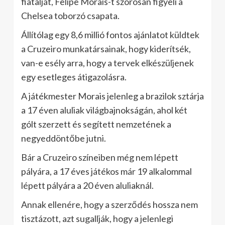
fiatalját, Felipe Morais-t szorosan figyeli a
Chelsea toborzó csapata.
Állítólag egy 8,6 millió fontos ajánlatot küldtek
a Cruzeiro munkatársainak, hogy kiderítsék,
van-e esély arra, hogy a tervek elkészüljenek
egy esetleges átigazolásra.
A játékmester Morais jelenleg a brazilok sztárja
a 17 éven aluliak világbajnokságán, ahol két
gólt szerzett és segített nemzetének a
negyeddöntőbe jutni.
Bár a Cruzeiro színeiben még nem lépett
pályára, a 17 éves játékos már 19 alkalommal
lépett pályára a 20 éven aluliaknál.
Annak ellenére, hogy a szerződés hossza nem
tisztázott, azt sugallják, hogy a jelenlegi