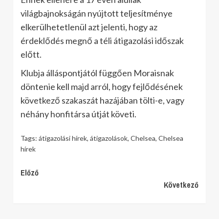
világbajnokságán nyújtott teljesítménye
elkerülhetetlenül azt jelenti, hogy az
érdeklődés megnő a téli átigazolási időszak
előtt.
Klubja álláspontjától függően Moraisnak
döntenie kell majd arról, hogy fejlődésének
következő szakaszát hazájában tölti-e, vagy
néhány honfitársa útját követi.
Tags:
átigazolási hírek
,
átigazolások
,
Chelsea
,
Chelsea
hírek
Continue
Előző
Következő
Reading