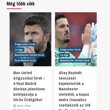
Még több cikk
Átigazolási hírek
La liga
Átigazolási hírek
Manchester United hírek
La liga
Real Madrid hírek
Manchester United hírek
Man United
Altay Bayindir
átigazolási hírek –
távozását
A Real Madrid
bejelentették a
döntése jelentősen
Manchester
befolyásolja a
Unitedtől, a kapus
Vörös Ördögöket
Andre Onanához
csatlakozik az Old
Kovács Péter