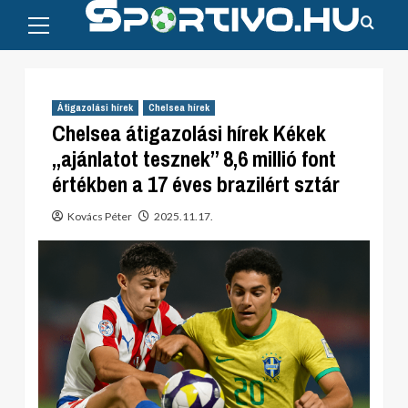
Primary
Skip
Menu
to
content
Átigazolási hírek
Chelsea hírek
Chelsea átigazolási hírek Kékek
„ajánlatot tesznek” 8,6 millió font
értékben a 17 éves brazilért sztár
Kovács Péter
2025.11.17.