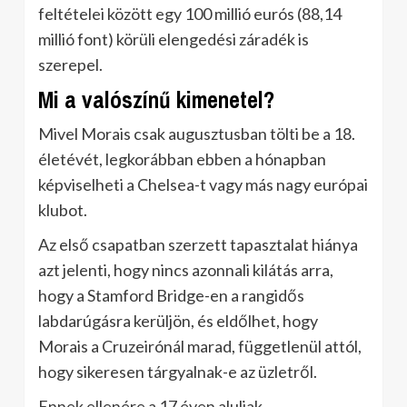
feltételei között egy 100 millió eurós (88,14
millió font) körüli elengedési záradék is
szerepel.
Mi a valószínű kimenetel?
Mivel Morais csak augusztusban tölti be a 18.
életévét, legkorábban ebben a hónapban
képviselheti a Chelsea-t vagy más nagy európai
klubot.
Az első csapatban szerzett tapasztalat hiánya
azt jelenti, hogy nincs azonnali kilátás arra,
hogy a Stamford Bridge-en a rangidős
labdarúgásra kerüljön, és eldőlhet, hogy
Morais a Cruzeirónál marad, függetlenül attól,
hogy sikeresen tárgyalnak-e az üzletről.
Ennek ellenére a 17 éven aluliak