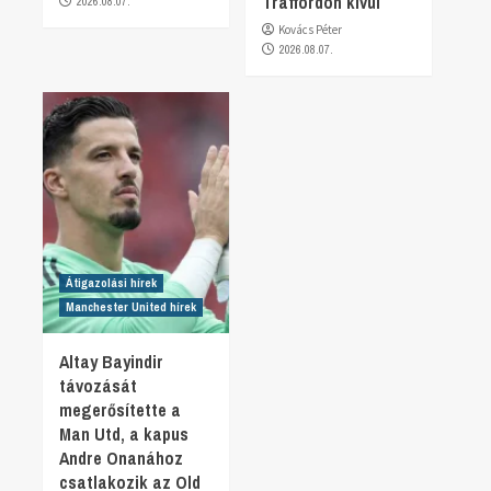
Traffordon kívül
2026.08.07.
Kovács Péter
2026.08.07.
Átigazolási hírek
Manchester United hírek
Altay Bayindir
távozását
megerősítette a
Man Utd, a kapus
Andre Onanához
csatlakozik az Old