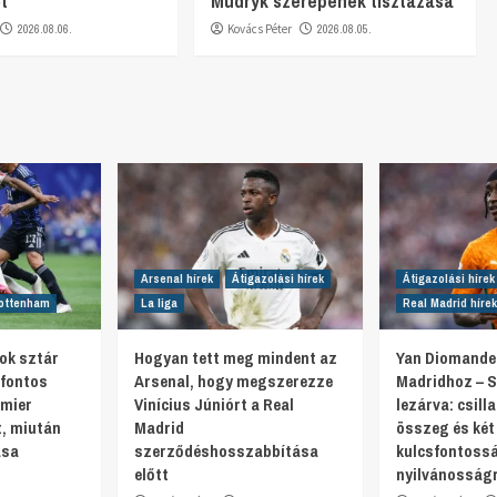
t
Mudryk szerepének tisztázása
2026.08.06.
Kovács Péter
2026.08.05.
Arsenal hírek
Átigazolási hírek
Átigazolási hírek
ottenham
La liga
Real Madrid hírek
ok sztár
Hogyan tett meg mindent az
Yan Diomande 
 fontos
Arsenal, hogy megszerezze
Madridhoz – 
emier
Vinícius Júniórt a Real
lezárva: csill
, miután
Madrid
összeg és két
ása
szerződéshosszabbítása
kulcsfontoss
előtt
nyilvánosságr