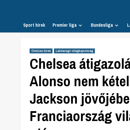
Skip
to
content
Sport hírek
Premier liga
Bundesliga
L
Chelsea hírek
Labdarúgó-világbajnokság
Chelsea átigazolá
Alonso nem kétel
Jackson jövőjébe
Franciaország vi