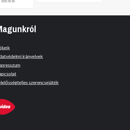
2026.08.06.
Magunkról
ólunk
datvédelmi irányelvek
mpresszum
apcsolat
lelősségteljes szerencsejáték