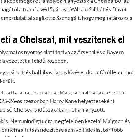
 a képességeket, amelyek hiányoztak a Chelsea-ből az
agától a francia védőpárost, William Salibát és Dayot
s mozdulattal segítette Szenegált, hogy meghatározza a
ti a Chelseat, mit veszítenek el
 folyamatos nyomás alatt tartva az Arsenal és a Bayern
a vezetést a félidő közepén.
rsított, és bal lábas, lapos lövése a kapufáról lepattant
került.
zdulattal a pattogó labdát Maignan hálójának tetejébe
 2025-26-os szezonban Harry Kane helyetteseként
 első Chelsea-s időszakában néha hiányzott.
k is. Nem mindig tudta megfelelően kezelni Maignan és
s néha a futásai időzítése sem volt ideális, bár több