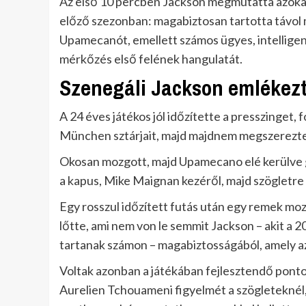
Az első 10 percben Jackson megmutatta azokat
előző szezonban: magabiztosan tartotta távol m
Upamecanót, emellett számos ügyes, intelligen
mérkőzés első felének hangulatát.
Szenegáli Jackson emlékezte
A 24 éves játékos jól időzítette a presszinget,
München sztárjait, majd majdnem megszerezte 
Okosan mozgott, majd Upamecano elé kerülve gyo
a kapus, Mike Maignan kezéről, majd szögletre 
Egy rosszul időzített futás után egy remek mo
lőtte, ami nem von le semmit Jackson – akit a
tartanak számon – magabiztosságából, amely az
Voltak azonban a játékában fejlesztendő ponto
Aurelien Tchouameni figyelmét a szögleteknél, é