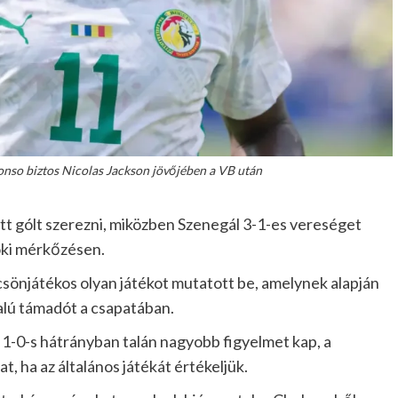
lonso biztos Nicolas Jackson jövőjében a VB után
t gólt szerezni, miközben Szenegál 3-1-es vereséget
oki mérkőzésen.
sönjátékos olyan játékot mutatott be, amelynek alapján
lú támadót a csapatában.
 1-0-s hátrányban talán nagyobb figyelmet kap, a
, ha az általános játékát értékeljük.