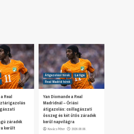
Átigazolási hírek
La liga
Real Madrid hírek
a Real
Yan Diomande a Real
Sztárigazolás
Madridnál – Óriási
agászati
átigazolás: csillagászati
összeg és két ütős záradék
ágú záradék
kerül napvilágra
a került
Kovács Péter
2026.08.06.