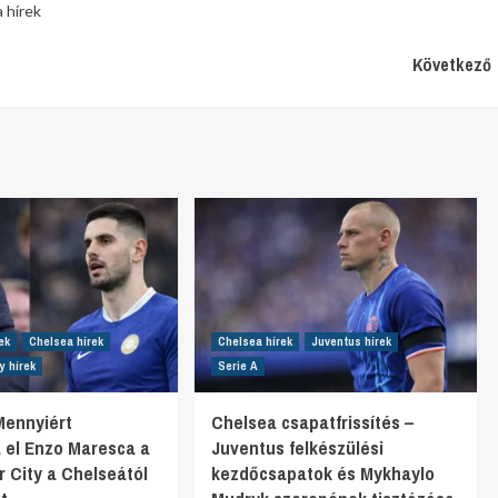
 hírek
Következő
ek
Chelsea hírek
Chelsea hírek
Juventus hírek
y hírek
Serie A
 Mennyiért
Chelsea csapatfrissítés –
a el Enzo Maresca a
Juventus felkészülési
 City a Chelseától
kezdőcsapatok és Mykhaylo