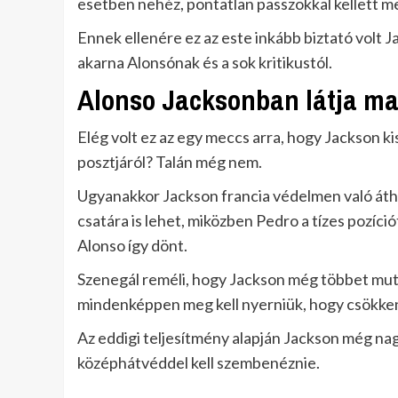
esetben nehéz, pontatlan passzokkal kellett 
Ennek ellenére ez az este inkább biztató volt J
akarna Alonsónak és a sok kritikustól.
Alonso Jacksonban látja ma
Elég volt ez az egy meccs arra, hogy Jackson 
posztjáról? Talán még nem.
Ugyanakkor Jackson francia védelmen való átha
csatára is lehet, miközben Pedro a tízes pozíció
Alonso így dönt.
Szenegál reméli, hogy Jackson még többet muta
mindenképpen meg kell nyerniük, hogy csökkent
Az eddigi teljesítmény alapján Jackson még na
középhátvéddel kell szembenéznie.