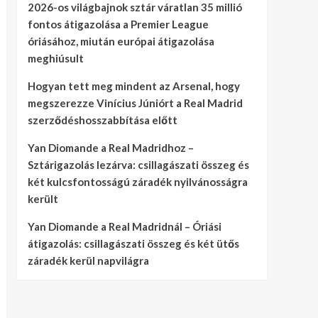
2026-os világbajnok sztár váratlan 35 millió
fontos átigazolása a Premier League
óriásához, miután európai átigazolása
meghiúsult
Hogyan tett meg mindent az Arsenal, hogy
megszerezze Vinícius Júniórt a Real Madrid
szerződéshosszabbítása előtt
Yan Diomande a Real Madridhoz –
Sztárigazolás lezárva: csillagászati összeg és
két kulcsfontosságú záradék nyilvánosságra
került
Yan Diomande a Real Madridnál – Óriási
átigazolás: csillagászati összeg és két ütős
záradék kerül napvilágra