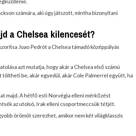
megküzdenie.
ackson számára, aki úgy játszott, mintha bizonyítani
jd a Chelsea kilencesét?
kiszorítsa Joao Pedrót a Chelsea támadó középpályás
tolása azt mutatja, hogy akár a Chelsea első számú
t töltheti be, akár egyedül, akár Cole Palmerrel együtt, ha
t majd. A hétfő esti Norvégia elleni mérkőzést
sék az utolsó, Irak elleni csoportmeccsük tétjét.
gyobb örömöt szerezhet, amikor nem két világklasszis