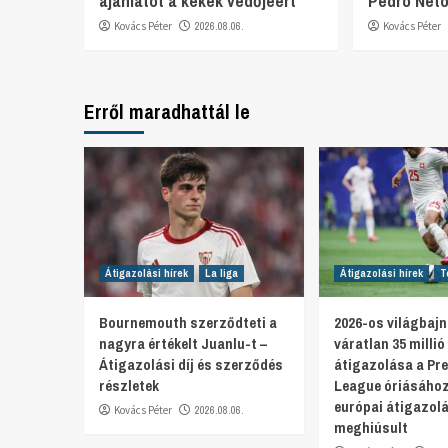
ajánlatot a kékek védőjéért
Pedro Netó
Kovács Péter
2026.08.06.
Kovács Péter
Erről maradhattál le
Átigazolási hírek
La liga
Átigazolási hírek
T
Bournemouth szerződteti a
2026-os világbajn
nagyra értékelt Juanlu-t –
váratlan 35 millió
Átigazolási díj és szerződés
átigazolása a Pr
részletek
League óriásához
európai átigazol
Kovács Péter
2026.08.06.
meghiúsult