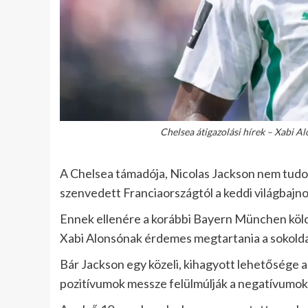
Chelsea átigazolási hírek – Xabi A
A Chelsea támadója, Nicolas Jackson nem tudot
szenvedett Franciaországtól a keddi világbajn
Ennek ellenére a korábbi Bayern München kölc
Xabi Alonsónak érdemes megtartania a sokolda
Bár Jackson egy közeli, kihagyott lehetősége a
pozitívumok messze felülmúlják a negatívumokat