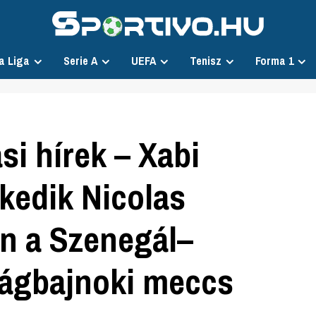
a Liga
Serie A
UEFA
Tenisz
Forma 1
si hírek – Xabi
kedik Nicolas
n a Szenegál–
lágbajnoki meccs