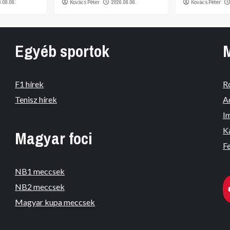
6.08.06.
Kovács Péter
2026.08.06.
Kovács Péter
Egyéb sportok
F1 hírek
R
Tenisz hírek
A
I
K
Magyar foci
Fe
NB1 meccsek
NB2 meccsek
Magyar kupa meccsek