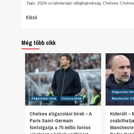
Tags:
2026-os labdarúgó-világbajnokság
,
Chelsea
,
Chelsea
Continue
Előző
Reading
Még több cikk
Átigazolási hír
Átigazolási hírek
Chelsea hírek
Manchester Cit
Chelsea átigazolási hírek – A
Kiderült –
Paris Saint-Germain
csábíthatj
fontolgatja a 75 millió fontos
Manchester