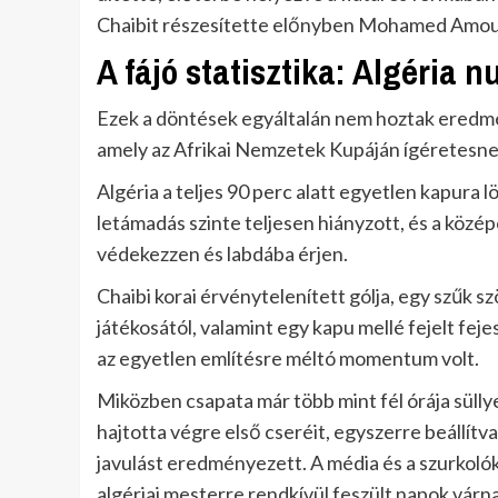
Chaibit részesítette előnyben Mohamed Amou
A fájó statisztika: Algéria 
Ezek a döntések egyáltalán nem hoztak eredmé
amely az Afrikai Nemzetek Kupáján ígéretesnek
Algéria a teljes 90 perc alatt egyetlen kapura 
letámadás szinte teljesen hiányzott, és a közé
védekezzen és labdába érjen.
Chaibi korai érvénytelenített gólja, egy szűk s
játékosától, valamint egy kapu mellé fejelt feje
az egyetlen említésre méltó momentum volt.
Miközben csapata már több mint fél órája sülly
hajtotta végre első cseréit, egyszerre beállí
javulást eredményezett. A média és a szurkolók
algériai mesterre rendkívül feszült napok várn