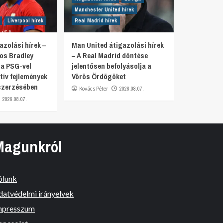
Manchester United hírek
Liverpool hírek
Real Madrid hírek
azolási hírek –
Man United átigazolási hírek
tos Bradley
– A Real Madrid döntése
 a PSG-vel
jelentősen befolyásolja a
tív fejlemények
Vörös Ördögöket
szerzésében
Kovács Péter
2026.08.07.
2026.08.07.
Magunkról
ólunk
datvédelmi irányelvek
mpresszum