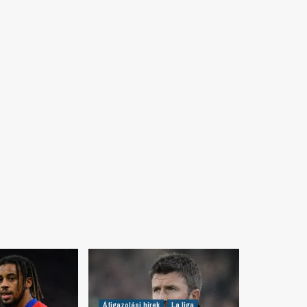
Átigazolási hírek
La liga