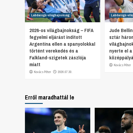
Labdarúgó-világbajnokság
Labdarúgó-vil
2026-os világbajnokság – FIFA
Jude Belli
fegyelmi eljárást indított
sztár háro
Argentína ellen a spanyolokkal
világbajno
történt verekedés és a
nyerte el a
Falkland-szigetek zászlója
középpályá
miatt
Kovács Péter
Kovács Péter
2026.07.30.
Erről maradhattál le