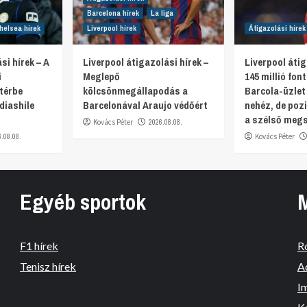
Barcelona hírek
La liga
helsea hírek
Liverpool hírek
Átigazolási hírek
si hírek – A
Liverpool átigazolási hírek –
Liverpool átig
i
Meglepő
145 millió fon
térbe
kölcsönmegállapodás a
Barcola-üzlet
diashile
Barcelonával Araujo védőért
nehéz, de pozi
a szélső meg
Kovács Péter
2026.08.08.
6.08.08.
Kovács Péter
Egyéb sportok
F1 hírek
R
Tenisz hírek
A
I