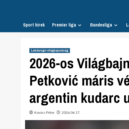
Skip
to
content
Sport hírek
Premier liga
Bundesliga
L
Labdarúgó-világbajnokság
2026-os Világbaj
Petković máris v
argentin kudarc 
Kovács Péter
2026.06.17.