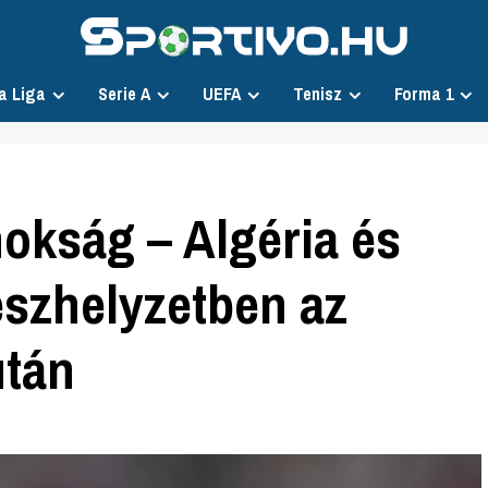
a Liga
Serie A
UEFA
Tenisz
Forma 1
nokság – Algéria és
észhelyzetben az
után