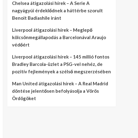
Chelsea átigazolási hírek – A Serie A
nagyágyúi érdeklődnek a háttérbe szorult
Benoit Badiashile iránt
Liverpool átigazolási hírek – Meglepő
kölcsönmegállapodás a Barcelonával Araujo
védőért
Liverpool átigazolási hírek – 145 millió fontos
Bradley Barcola-üzlet a PSG-vel nehéz, de
pozitív fejlemények a szélső megszerzésében
Man United átigazolási hírek – A Real Madrid
döntése jelentősen befolyásolja a Vörös
Ördögöket