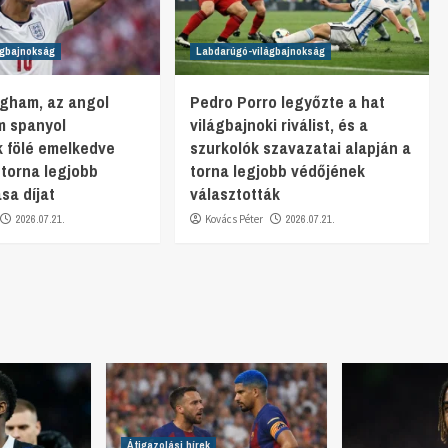
ágbajnokság
Labdarúgó-világbajnokság
ngham, az angol
Pedro Porro legyőzte a hat
m spanyol
világbajnoki riválist, és a
k fölé emelkedve
szurkolók szavazatai alapján a
 torna legjobb
torna legjobb védőjének
sa díjat
választották
2026.07.21.
Kovács Péter
2026.07.21.
Átigazolási hírek