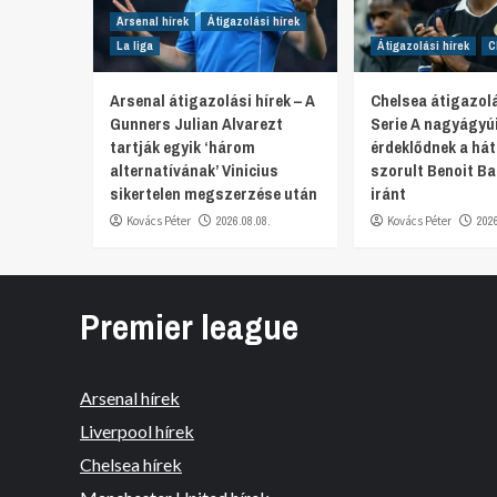
Arsenal hírek
Átigazolási hírek
La liga
Átigazolási hírek
C
Arsenal átigazolási hírek – A
Chelsea átigazolá
Gunners Julian Alvarezt
Serie A nagyágyú
tartják egyik ‘három
érdeklődnek a hát
alternatívának’ Vinicius
szorult Benoit Ba
sikertelen megszerzése után
iránt
Kovács Péter
2026.08.08.
Kovács Péter
202
Premier league
Arsenal hírek
Liverpool hírek
Chelsea hírek