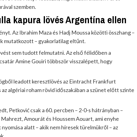
rával szemben.
nulla kapura lövés Argentína ellen
nyt. Az Ibrahim Maza és Hadj Moussa közötti összhang –
 mutatkozott – gyakorlatilag eltűnt.
lövést sem tudott felmutatni. Az első félidőben a
pcsatár Amine Gouiri többször visszalépett, hogy
zögből leadott keresztlövés az Eintracht Frankfurt
s az algériai roham rövid időszakában a szünet előtt szinte
edt, Petković csak a 60. percben – 2-0-s hátrányban –
tva Mahrezt, Amourát és Houssem Aouart, ami enyhe
 nyomása alatt – akik nem híresek türelmükről – az
ak.