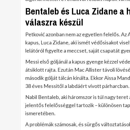
Bentaleb és Luca Zidane a 
válaszra készül
Petković azonban nem az egyetlen felelős. Az 
kapus, Luca Zidane, aki ismét védősisakot viselt
lelátóról figyelte a meccset, saját csapatát gye
Messi első góljánál a kapus gyenge kézzel véde
átsiklott rajta. Ezután Mac Allister távoli löv
második gólját tálcán kínálta. Ekkor Aissa Mand
38 éves Messitől a labdáért vívott párharcban.
Nabil Bentaleb, aki háromszor is túl nagy teret 
jelentős felelősséggel tartozik – különösen tap
ismeretében.
A problémák számosak, és sürgős változtatásokr