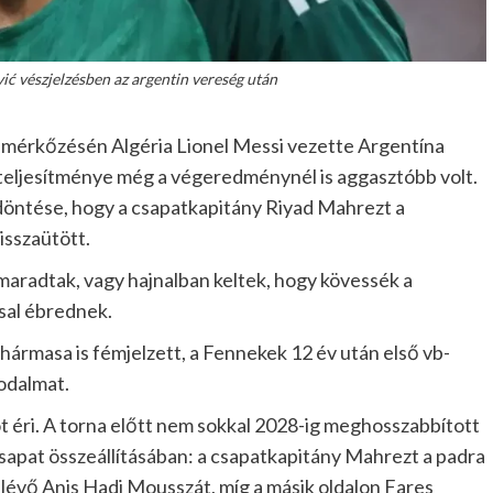
ić vészjelzésben az argentin vereség után
i mérkőzésén Algéria Lionel Messi vezette Argentína
 teljesítménye még a végeredménynél is aggasztóbb volt.
döntése, hogy a csapatkapitány Riyad Mahrezt a
isszaütött.
nmaradtak, vagy hajnalban keltek, hogy kövessék a
sal ébrednek.
ármasa is fémjelzett, a Fennekek 12 év után első vb-
odalmat.
t éri. A torna előtt nem sokkal 2028-ig meghosszabbított
csapat összeállításában: a csapatkapitány Mahrezt a padra
n lévő Anis Hadj Mousszát, míg a másik oldalon Fares