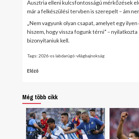
Ausztria elleni kulcsfontosságú mérkőzések el
már a felkészülési tervben is szerepelt – ám ne
„Nem vagyunk olyan csapat, amelyet egy ilyen
hiszem, hogy vissza fogunk térni” – nyilatkoz
bizonyítaniuk kell.
Tags:
2026-os labdarúgó-világbajnokság
Continue
Előző
Reading
Még több cikk