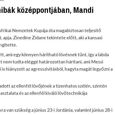
hibák középpontjában, Mandi
Afrikai Nemzetek Kupája óta magabiztosan teljesítő
, apja, Zinedine Zidane tekintete előtt, aki a kansasi
ngítette.
tt, ami egy könnyen hárítható lövésnek tűnt, így a labda
ését nem tudta eléggé határozottan hárítani, ami Messi
i is hiányzott az agresszivitásból, hagyta magát legyőzni a
adott az ellenfél lövőjének a tizenhatos szélén, szintén
asztalata és az ellenfél kiváló lövőtechnikája
a van szükség a június 23-i Jordánia, valamint június 28-i