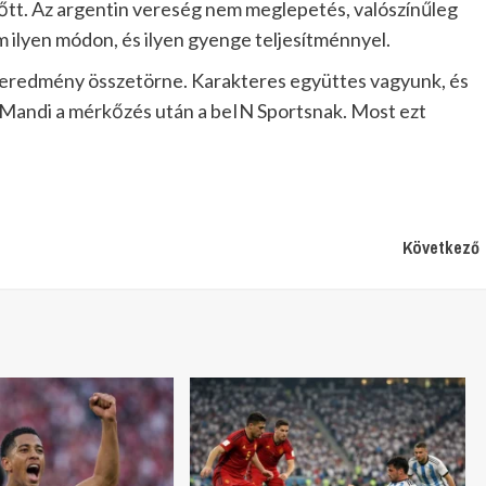
őtt. Az argentin vereség nem meglepetés, valószínűleg
m ilyen módon, és ilyen gyenge teljesítménnyel.
 eredmény összetörne. Karakteres együttes vagyunk, és
ta Mandi a mérkőzés után a beIN Sportsnak. Most ezt
Következő