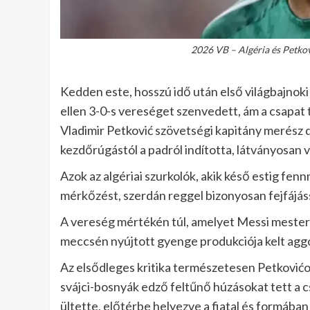
2026 VB – Algéria és Petkov
Kedden este, hosszú idő után első világbajnok
ellen 3-0-s vereséget szenvedett, ám a csapat
Vladimir Petković szövetségi kapitány merész 
kezdőrúgástól a padról indította, látványosan v
Azok az algériai szurkolók, akik késő estig fen
mérkőzést, szerdán reggel bizonyosan fejfájás
A vereség mértékén túl, amelyet Messi mesterh
meccsén nyújtott gyenge produkciója kelt agg
Az elsődleges kritika természetesen Petkovićo
svájci-bosnyák edző feltűnő húzásokat tett a 
ültette, előtérbe helyezve a fiatal és formába