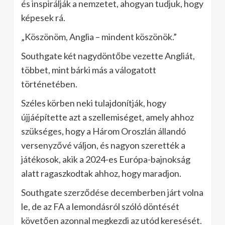
és inspirálják a nemzetet, ahogyan tudjuk, hogy
képesek rá.
„Köszönöm, Anglia – mindent köszönök.”
Southgate két nagydöntőbe vezette Angliát,
többet, mint bárki más a válogatott
történetében.
Széles körben neki tulajdonítják, hogy
újjáépítette azt a szellemiséget, amely ahhoz
szükséges, hogy a Három Oroszlán állandó
versenyzővé váljon, és nagyon szerették a
játékosok, akik a 2024-es Európa-bajnokság
alatt ragaszkodtak ahhoz, hogy maradjon.
Southgate szerződése decemberben járt volna
le, de az FA a lemondásról szóló döntését
követően azonnal megkezdi az utód keresését.