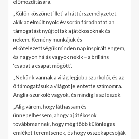
előmozdítására.
„Külön köszönet illeti a háttérszemélyzetet,
akik az elmúlt nyolc év során fáradhatatlan
támogatást nyújtottak a játékosoknak és
nekem. Kemény munkájuk és
elkötelezettségük minden nap inspirált engem,
és nagyon hálás vagyok nekik – a briliáns
‘csapat a csapat mögött’.
„Nekünk vannak a világ legjobb szurkolói, és az
ő támogatásuk a világot jelentette számomra.
Anglia-szurkoló vagyok, és mindig is az leszek.
„Alig várom, hogy láthassam és
ünnepelhessem, ahogy a játékosok
továbbmennek, hogy még több különleges
emléket teremtsenek, és hogy összekapcsolják