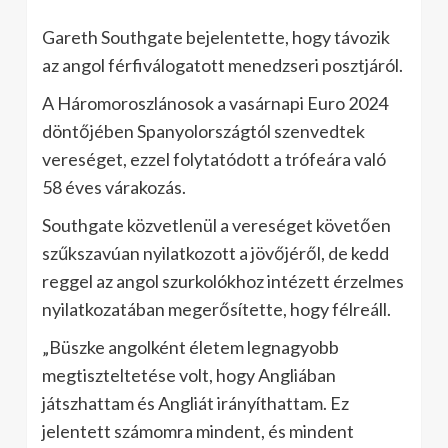
Gareth Southgate bejelentette, hogy távozik
az angol férfiválogatott menedzseri posztjáról.
A Háromoroszlánosok a vasárnapi Euro 2024
döntőjében Spanyolországtól szenvedtek
vereséget, ezzel folytatódott a trófeára való
58 éves várakozás.
Southgate közvetlenül a vereséget követően
szűkszavúan nyilatkozott a jövőjéről, de kedd
reggel az angol szurkolókhoz intézett érzelmes
nyilatkozatában megerősítette, hogy félreáll.
„Büszke angolként életem legnagyobb
megtiszteltetése volt, hogy Angliában
játszhattam és Angliát irányíthattam. Ez
jelentett számomra mindent, és mindent