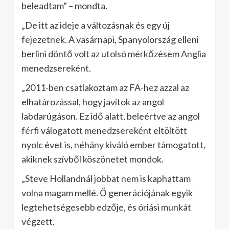
beleadtam” – mondta.
„De itt az ideje a változásnak és egy új
fejezetnek. A vasárnapi, Spanyolország elleni
berlini döntő volt az utolsó mérkőzésem Anglia
menedzsereként.
„2011-ben csatlakoztam az FA-hez azzal az
elhatározással, hogy javítok az angol
labdarúgáson. Ez idő alatt, beleértve az angol
férfi válogatott menedzsereként eltöltött
nyolc évet is, néhány kiváló ember támogatott,
akiknek szívből köszönetet mondok.
„Steve Hollandnál jobbat nem is kaphattam
volna magam mellé. Ő generációjának egyik
legtehetségesebb edzője, és óriási munkát
végzett.