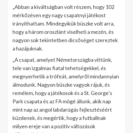
„Abban a kiváltságban volt részem, hogy 102
mérkőzésen egy nagy csapatnyi játékost
irányíthattam. Mindegyikük büszke volt arra,
hogy a három oroszlánt viselheti a mezén, és
nagyon sok tekintetben dicsőséget szereztek
a hazájuknak.
„A csapat, amelyet Németországba vittünk,
tele van izgalmas fiatal tehetségekkel, és
megnyerhetik a trófeát, amelyről mindannyian
álmodunk. Nagyon büszke vagyok rájuk, és
remélem, hogy a játékosok és a St. George’s
Park csapata és az FA mögé állunk, akik nap
mint nap az angol labdarúgás fejlesztéséért
küzdenek, és megértik, hogy a futballnak
milyen ereje van a pozitív változások