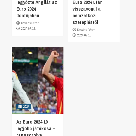
legyőzte Angliát az
Euro 2024 után
Euro 2024
visszavonul a
döntőjében
nemzetközi
szerepléstől
Kovács Péter
2024.07.15.
Kovács Péter
2024.07.15.
EB 2024
Az Euro 2024 10
legjobb játékosa –
rangsorolva