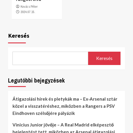
Kovács Péter
2024.07.15.
Keresés
Keresés
Legutóbbi bejegyzések
Átigazolási hírek és pletykák ma – Ex-Arsenal sztár
közel a visszatéréshez, miközben a Rangers a PSV
Eindhoven szélsőjére pályázik
Vinicius Junior jövője – A Real Madrid elképesztő
bejelentést tett, miközben az Arsenal átigazolási