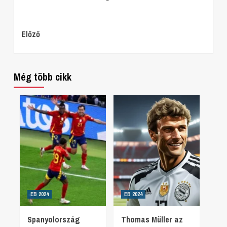
Continue
Előző
Reading
Még több cikk
EB 2024
EB 2024
Spanyolország
Thomas Müller az