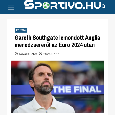
Primary
Skip
Menu
to
content
EB 2024
Gareth Southgate lemondott Anglia
menedzseréről az Euro 2024 után
Kovács Péter
2024.07.16.