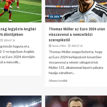
EB 2024
zág legyőzte Angliát
Thomas Müller az Euro 2024 után
24 döntőjében
visszavonul a nemzetközi
szerepléstől
2024.07.15.
g későn hagyta el a
Kovács Péter
2024.07.15.
 2-1-re legyőzze Angliát,
Thomas Müller megerősítette, hogy
 az Euro 2024 döntőjét.
az Euro 2024 befejezését követően
l a második...
visszavonul a német válogatottól.
Müller 131. alkalommal lépett pályára
hazája színeiben...
Olvass tovább