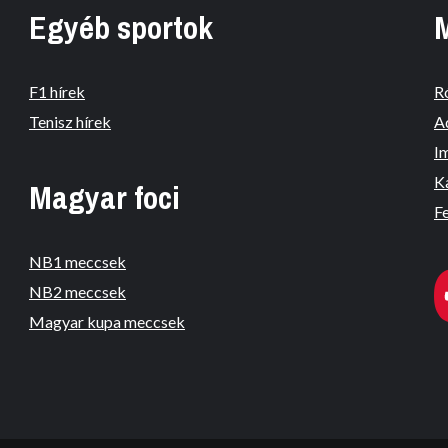
Egyéb sportok
F1 hírek
R
Tenisz hírek
A
I
K
Magyar foci
Fe
NB1 meccsek
NB2 meccsek
Magyar kupa meccsek