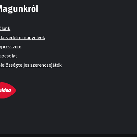
Magunkról
ólunk
datvédelmi irányelvek
mpresszum
apcsolat
lelősségteljes szerencsejáték