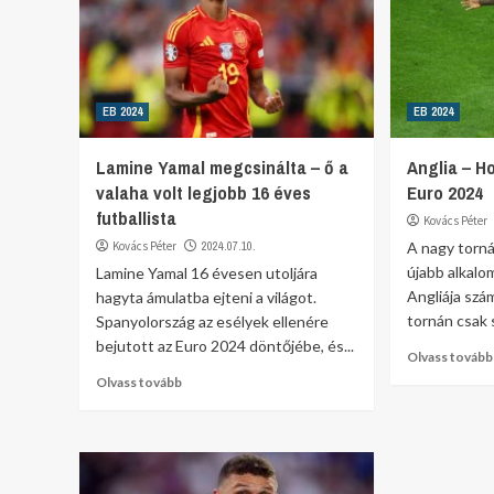
EB 2024
EB 2024
Lamine Yamal megcsinálta – ő a
Anglia – H
valaha volt legjobb 16 éves
Euro 2024
futballista
Kovács Péter
Kovács Péter
2024.07.10.
A nagy torn
újabb alkal
Lamine Yamal 16 évesen utoljára
Angliája szá
hagyta ámulatba ejteni a világot.
tornán csak s
Spanyolország az esélyek ellenére
bejutott az Euro 2024 döntőjébe, és...
Olvass tovább
Olvass tovább