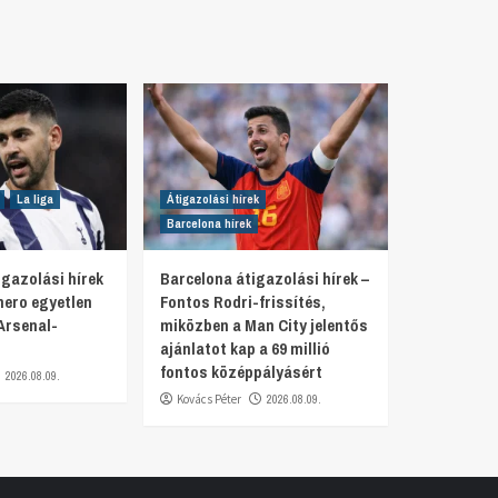
La liga
Átigazolási hírek
Barcelona hírek
gazolási hírek
Barcelona átigazolási hírek –
mero egyetlen
Fontos Rodri-frissítés,
Arsenal-
miközben a Man City jelentős
ajánlatot kap a 69 millió
fontos középpályásért
2026.08.09.
Kovács Péter
2026.08.09.