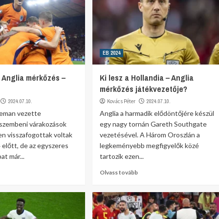
EB 2024
– Anglia mérkőzés –
Ki lesz a Hollandia – Anglia
mérkőzés játékvezetője?
2024.07.10.
Kovács Péter
2024.07.10.
eman vezette
Anglia a harmadik elődöntőjére készül
 szembeni várakozások
egy nagy tornán Gareth Southgate
n visszafogottak voltak
vezetésével. A Három Oroszlán a
 előtt, de az egyszeres
legkeményebb megfigyelők közé
at már...
tartozik ezen...
Olvass tovább