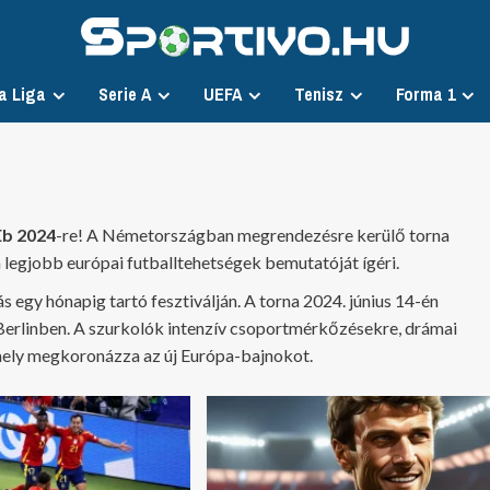
a Liga
Serie A
UEFA
Tenisz
Forma 1
Eb 2024
-re! A Németországban megrendezésre kerülő torna
a legjobb európai futballtehetségek bemutatóját ígéri.
 egy hónapig tartó fesztiválján. A torna 2024. június 14-én
r Berlinben. A szurkolók intenzív csoportmérkőzésekre, drámai
amely megkoronázza az új Európa-bajnokot.