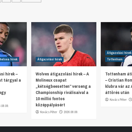
lapozása
Átigazolási hírek
helsea hírek
Átigazolási hírek
Tottenham
si hírek –
Wolves átigazolási hírek – A
Tottenham áti
t tárgyal a
Molineux csapat
– Cristian Ro
„kétségbeesetten” verseng a
klubra vár az 
egy
Championship riválisaival a
áttörés után
10 millió fontos
Kovács Péter
középpályásért
6.08.09.
Kovács Péter
2026.08.09.