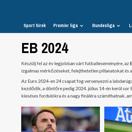
Skip
to
content
Sport hírek
Premier liga
Bundesliga
L
EB 2024
Készülj fel az év legjobban várt futballeseményére, az
izgalmas mérkőzéseket, felejthetetlen pillanatokat és 
Az Euro 2024-en 24 csapat fog versenyezni a labdarúgás
kezdődik, a döntőre pedig 2024. július 14-én kerül so
kieséses fordulókra és a nagy fináléra számíthatnak, 