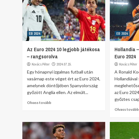
EB 2024
EB 2024
Az Euro 2024 10 legjobb játékosa
Hollandia 
– rangsorolva
Euro 2024
Kovács Péter
2024.07.15.
Kovács Péter
Egy hónapnyi izgalmas futball után
A Ronald Ko
vasárnap este véget ért az Euro 2024,
Hollandiával
amelynek döntőjében Spanyolország
meglehetőse
győzött Anglia ellen. Az elmúlt...
az Euro 2024
győztes csap
Olvass tovább
Olvass tovább