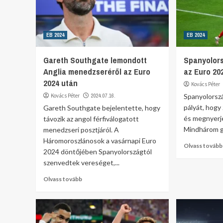
EB 2024
EB 2024
Gareth Southgate lemondott
Spanyolors
Anglia menedzseréről az Euro
az Euro 20
2024 után
Kovács Péter
Kovács Péter
2024.07.16.
Spanyolorszá
pályát, hogy
Gareth Southgate bejelentette, hogy
és megnyerje
távozik az angol férfiválogatott
Mindhárom gó
menedzseri posztjáról. A
Háromoroszlánosok a vasárnapi Euro
Olvass tovább
2024 döntőjében Spanyolországtól
szenvedtek vereséget,...
Olvass tovább