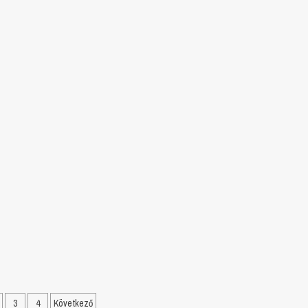
Bejegyzések
3
4
Következő