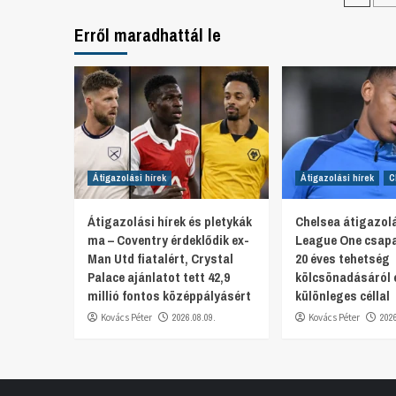
Erről maradhattál le
Átigazolási hírek
Átigazolási hírek
C
Átigazolási hírek és pletykák
Chelsea átigazolá
ma – Coventry érdeklődik ex-
League One csapa
Man Utd fiatalért, Crystal
20 éves tehetség
Palace ajánlatot tett 42,9
kölcsönadásáról 
millió fontos középpályásért
különleges céllal
Kovács Péter
2026.08.09.
Kovács Péter
202