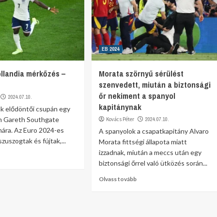
EB 2024
ollandia mérkőzés –
Morata szörnyű sérülést
szenvedett, miután a biztonsági
őr nekiment a spanyol
2024.07.10.
kapitánynak
ák elődöntői csupán egy
om Gareth Southgate
Kovács Péter
2024.07.10.
mára. Az Euro 2024-es
A spanyolok a csapatkapitány Alvaro
zuszogtak és fújtak,...
Morata fittségi állapota miatt
izzadnak, miután a meccs után egy
biztonsági őrrel való ütközés során...
Olvass tovább