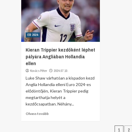
EB 2024
Kieran Trippier kezdőként léphet
pályára Angliában Hollandia
ellen
Kovács Péter
2024.07.10.
Luke Shaw várhatóan a kispadon kezd
Anglia Hollandia elleni Euro 2024-es
elődöntőjén, Kieran Trippier pedig
megtarthatja helyét a
kezdőcsapatban. Néhány...
Olvass tovább
1
2