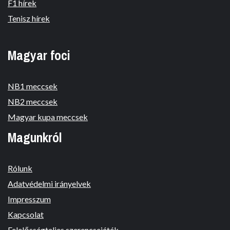
F1 hírek
Tenisz hírek
Magyar foci
NB1 meccsek
NB2 meccsek
Magyar kupa meccsek
Magunkról
Rólunk
Adatvédelmi irányelvek
Impresszum
Kapcsolat
Felelősségteljes szerencsejáték