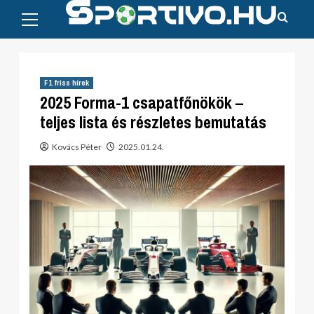
Primary
Skip
Menu
to
content
F1 friss hírek
2025 Forma-1 csapatfőnökök –
teljes lista és részletes bemutatás
Kovács Péter
2025.01.24.