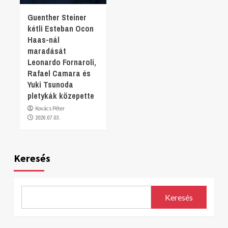
Guenther Steiner
kétli Esteban Ocon
Haas-nál
maradását
Leonardo Fornaroli,
Rafael Camara és
Yuki Tsunoda
pletykák közepette
Kovács Péter
2026.07.03.
Keresés
Keresés