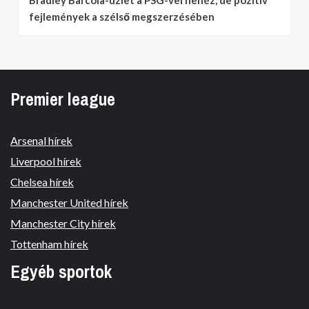
Bradley Barcola-üzlet a PSG-vel nehéz, de pozitív
fejlemények a szélső megszerzésében
Premier league
Arsenal hírek
Liverpool hírek
Chelsea hírek
Manchester United hírek
Manchester City hírek
Tottenham hírek
Egyéb sportok