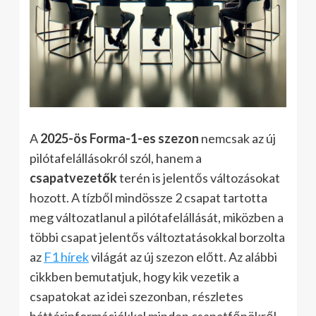
A
2025-ös Forma-1-es szezon
nemcsak az új
pilótafelállásokról szól, hanem a
csapatvezetők
terén is jelentős változásokat
hozott. A tízből mindössze 2 csapat tartotta
meg változatlanul a pilótafelállását, miközben a
többi csapat jelentős változtatásokkal borzolta
az
F1 hírek
világát az új szezon előtt. Az alábbi
cikkben bemutatjuk, hogy kik vezetik a
csapatokat az idei szezonban, részletes