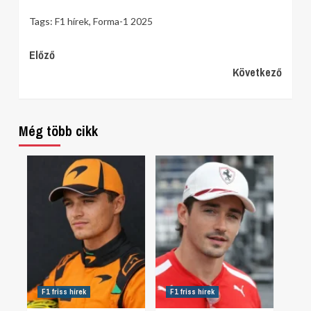
Tags:
F1 hírek
,
Forma-1 2025
Continue
Előző
Következő
Reading
Még több cikk
F1 friss hírek
F1 friss hírek