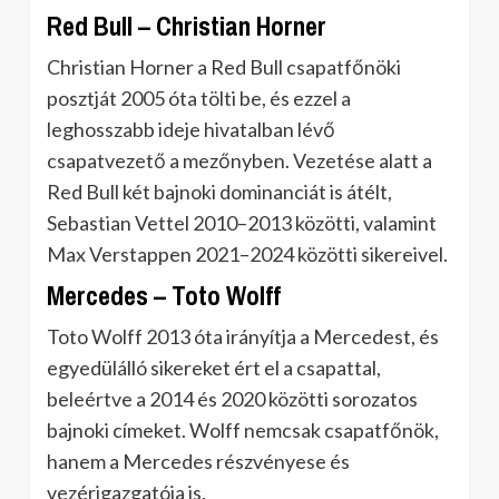
Red Bull – Christian Horner
Christian Horner a Red Bull csapatfőnöki
posztját 2005 óta tölti be, és ezzel a
leghosszabb ideje hivatalban lévő
csapatvezető a mezőnyben. Vezetése alatt a
Red Bull két bajnoki dominanciát is átélt,
Sebastian Vettel 2010–2013 közötti, valamint
Max Verstappen 2021–2024 közötti sikereivel.
Mercedes – Toto Wolff
Toto Wolff 2013 óta irányítja a Mercedest, és
egyedülálló sikereket ért el a csapattal,
beleértve a 2014 és 2020 közötti sorozatos
bajnoki címeket. Wolff nemcsak csapatfőnök,
hanem a Mercedes részvényese és
vezérigazgatója is.