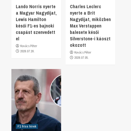
Lando Norris nyerte
Charles Leclerc
a Magyar Nagydíjat,
nyerte a Brit
Lewis Hamilton
Nagydíjat, miközben
késői F1-es bajnoki
Max Verstappen
csapást szenvedett
balesete késői
el
Silverstone-i káoszt
okozott
Kovács Péter
2026.07.26.
Kovács Péter
2026.07.05.
F1 friss hírek