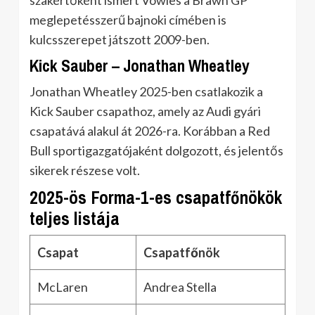
szakértőként ismert Vowles a Brawn GP
meglepetésszerű bajnoki címében is
kulcsszerepet játszott 2009-ben.
Kick Sauber – Jonathan Wheatley
Jonathan Wheatley 2025-ben csatlakozik a
Kick Sauber csapathoz, amely az Audi gyári
csapatává alakul át 2026-ra. Korábban a Red
Bull sportigazgatójaként dolgozott, és jelentős
sikerek részese volt.
2025-ös Forma-1-es csapatfőnökök
teljes listája
Csapat
Csapatfőnök
McLaren
Andrea Stella