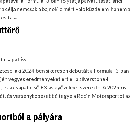
apatával a Formula–3-ban folytatja pályafutását, ahol
ra célja nemcsak a bajnoki címért való küzdelem, hanem a
tosítása.
úttörő
t csapatával
őztese, aki 2024-ben sikeresen debütált a Formula–3-ban
jén vegyes eredményeket ért el, a silverstone-i
 és a csapat első F3-as győzelmét szerezte. A 2025-ös
etét, és versenyképesebbé tegye a Rodin Motorsportot az
ortból a pályára