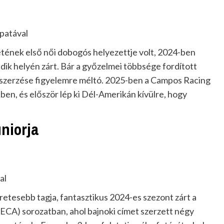
patával
netének első női dobogós helyezettje volt, 2024-ben
ik helyén zárt. Bár a győzelmei többsége fordított
ntszerzése figyelemre méltó. 2025-ben a Campos Racing
n, és először lép ki Dél-Amerikán kívülre, hogy
uniorja
al
retesebb tagja, fantasztikus 2024-es szezont zárt a
CA) sorozatban, ahol bajnoki címet szerzett négy