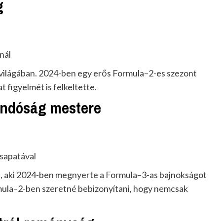
g
nál
 világában. 2024-ben egy erős Formula–2-es szezont
t figyelmét is felkeltette.
landóság mestere
csapatával
a, aki 2024-ben megnyerte a Formula–3-as bajnokságot
rmula–2-ben szeretné bebizonyítani, hogy nemcsak