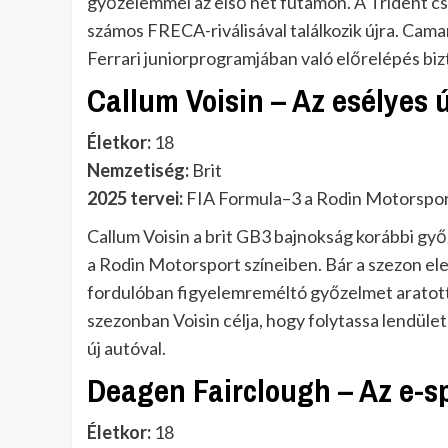
győzelemmel az első hét futamon. A Trident cs
számos FRECA-riválisával találkozik újra. Cama
Ferrari juniorprogramjában való előrelépés biz
Callum Voisin – Az esélyes 
Életkor:
18
Nemzetiség:
Brit
2025 tervei:
FIA Formula–3 a Rodin Motorspor
Callum Voisin a brit GB3 bajnokság korábbi gy
a Rodin Motorsport színeiben. Bár a szezon ele
fordulóban figyelemreméltó győzelmet aratott,
szezonban Voisin célja, hogy folytassa lendül
új autóval.
Deagen Fairclough – Az e-sp
Életkor:
18