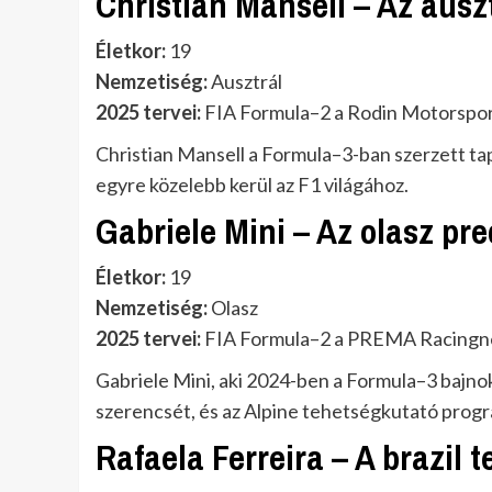
Christian Mansell – Az aus
Életkor:
19
Nemzetiség:
Ausztrál
2025 tervei:
FIA Formula–2 a Rodin Motorspor
Christian Mansell a Formula–3-ban szerzett ta
egyre közelebb kerül az F1 világához.
Gabriele Mini – Az olasz pre
Életkor:
19
Nemzetiség:
Olasz
2025 tervei:
FIA Formula–2 a PREMA Racingn
Gabriele Mini, aki 2024-ben a Formula–3 bajno
szerencsét, és az Alpine tehetségkutató prog
Rafaela Ferreira – A brazil 