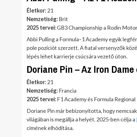
Életkor:
21
Nemzetiség:
Brit
2025 tervei:
GB3 Championship a Rodin Motor
Abbi Pulling a Formula–1 Academy egyik legfény
pole pozíciót szerzett. A fiatal versenyzők k
lépés lehet karrierje csúcsára vezető úton.
Doriane Pin – Az Iron Dame 
Életkor:
21
Nemzetiség:
Francia
2025 tervei:
F1 Academy és Formula Regional
Doriane Pin már bebizonyította, hogy nemcsa
világában is megállja a helyét. 2025-ben célja a
címének elhódítása.