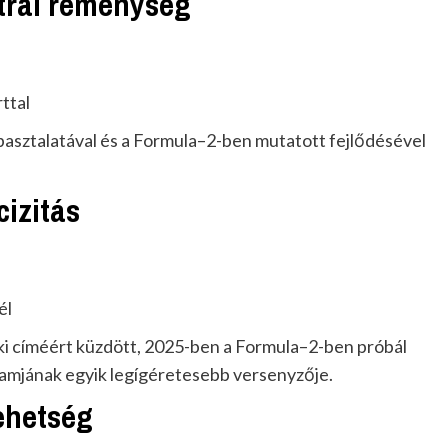
ztrál reménység
ttal
pasztalatával és a Formula–2-ben mutatott fejlődésével
cizitás
él
ki címéért küzdött, 2025-ben a Formula–2-ben próbál
ramjának egyik legígéretesebb versenyzője.
tehetség