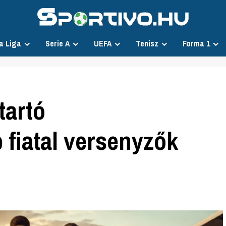
a Liga
Serie A
UEFA
Tenisz
Forma 1
tartó
 fiatal versenyzők