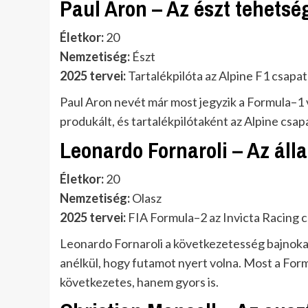
Paul Aron – Az észt tehetsé
Életkor:
20
Nemzetiség:
Észt
2025 tervei:
Tartalékpilóta az Alpine F1 csapat
Paul Aron nevét már most jegyzik a Formula–1
produkált, és tartalékpilótaként az Alpine csapa
Leonardo Fornaroli – Az ál
Életkor:
20
Nemzetiség:
Olasz
2025 tervei:
FIA Formula–2 az Invicta Racing 
Leonardo Fornaroli a következetesség bajnok
anélkül, hogy futamot nyert volna. Most a Fo
következetes, hanem gyors is.