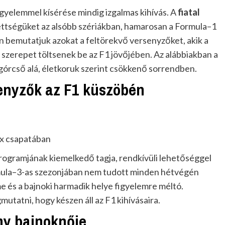
igyelemmel kísérése mindig izgalmas kihívás. A
fiatal
mettségüket az alsóbb szériákban, hamarosan a Formula–1
n bemutatjuk azokat a feltörekvő versenyzőket, akik a
szerepet töltsenek be az F1 jövőjében. Az alábbiakban a
górcső alá, életkoruk szerint csökkenő sorrendben.
senyzők az F1 küszöbén
ix csapatában
ogramjának kiemelkedő tagja, rendkívüli lehetőséggel
rmula–3-as szezonjában nem tudott minden hétvégén
e és a bajnoki harmadik helye figyelemre méltó.
atni, hogy készen áll az F1 kihívásaira.
my bajnoknője