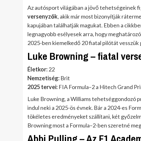
Az autósport világában a jövő tehetségeinek f
versenyzők
, akik már most bizonyítják ráter
kapujában találhatják magukat. Ebben a cikkbe
legnagyobb esélyesek arra, hogy meghatározó 
2025-ben kiemelkedő 20 fiatal pilótát vesszük 
Luke Browning – fiatal ver
Életkor:
22
Nemzetiség:
Brit
2025 tervei:
FIA Formula–2 a Hitech Grand Pr
Luke Browning, a Williams tehetséggondozó pr
indul neki a 2025-ös évnek. Bár a 2024-es Fo
tökéletes eredményeket szállítani, két győzelm
Browning most a Formula–2-ben szeretné megmut
Abbi Pulling – Az F1 Acade