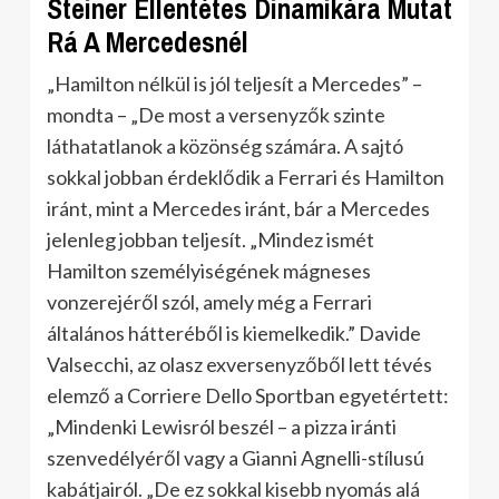
Steiner Ellentétes Dinamikára Mutat
Rá A Mercedesnél
„Hamilton nélkül is jól teljesít a Mercedes” –
mondta – „De most a versenyzők szinte
láthatatlanok a közönség számára. A sajtó
sokkal jobban érdeklődik a Ferrari és Hamilton
iránt, mint a Mercedes iránt, bár a Mercedes
jelenleg jobban teljesít. „Mindez ismét
Hamilton személyiségének mágneses
vonzerejéről szól, amely még a Ferrari
általános hátteréből is kiemelkedik.” Davide
Valsecchi, az olasz exversenyzőből lett tévés
elemző a Corriere Dello Sportban egyetértett:
„Mindenki Lewisról beszél – a pizza iránti
szenvedélyéről vagy a Gianni Agnelli-stílusú
kabátjairól. „De ez sokkal kisebb nyomás alá