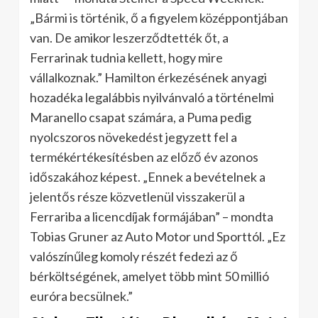
„Bármi is történik, ő a figyelem középpontjában
van. De amikor leszerződtették őt, a
Ferrarinak tudnia kellett, hogy mire
vállalkoznak.” Hamilton érkezésének anyagi
hozadéka legalábbis nyilvánvaló a történelmi
Maranello csapat számára, a Puma pedig
nyolcszoros növekedést jegyzett fel a
termékértékesítésben az előző év azonos
időszakához képest. „Ennek a bevételnek a
jelentős része közvetlenül visszakerül a
Ferrariba a licencdíjak formájában” – mondta
Tobias Gruner az Auto Motor und Sporttól. „Ez
valószínűleg komoly részét fedezi az ő
bérköltségének, amelyet több mint 50 millió
euróra becsülnek.”