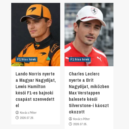
F1 friss hírek
F1 friss hírek
Lando Norris nyerte
Charles Leclerc
a Magyar Nagydíjat,
nyerte a Brit
Lewis Hamilton
Nagydíjat, miközben
késői F1-es bajnoki
Max Verstappen
csapást szenvedett
balesete késői
el
Silverstone-i káoszt
okozott
Kovács Péter
2026.07.26.
Kovács Péter
2026.07.05.