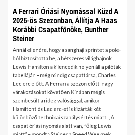
A Ferrari Óriási Nyomással Küzd A
2025-ös Szezonban, Állítja A Haas
Korábbi Csapatfőnöke, Gunther
Steiner
Annál ellenére, hogy a sanghaji sprintet a pole-
ból biztosította be, a hétszeres világbajnok
Lewis Hamilton a kilencedik helyen áll a pilóták
tabelláján – még mindig csapattársa, Charles
Leclerc előtt. A Ferrari a szezon előtti nagy
várakozásokat követően Kínában mégis
szembesült a rideg valósággal, amikor
Hamiltont és Leclerc-et is kizárták két
különböző technikai szabálysértés miatt. „A
csapat óriási nyomás alatt van, főleg Lewis
miatt” – mondta Steiner a Speed Weeknek.