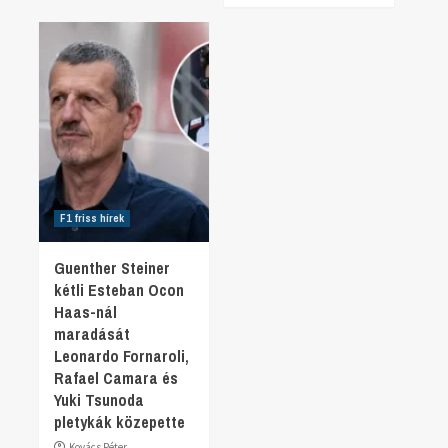
F1 friss hírek
Guenther Steiner
kétli Esteban Ocon
Haas-nál
maradását
Leonardo Fornaroli,
Rafael Camara és
Yuki Tsunoda
pletykák közepette
Kovács Péter