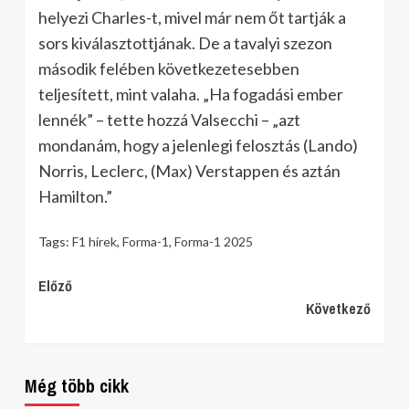
helyezi Charles-t, mivel már nem őt tartják a
sors kiválasztottjának. De a tavalyi szezon
második felében következetesebben
teljesített, mint valaha. „Ha fogadási ember
lennék” – tette hozzá Valsecchi – „azt
mondanám, hogy a jelenlegi felosztás (Lando)
Norris, Leclerc, (Max) Verstappen és aztán
Hamilton.”
Tags:
F1 hírek
,
Forma-1
,
Forma-1 2025
Continue
Előző
Következő
Reading
Még több cikk