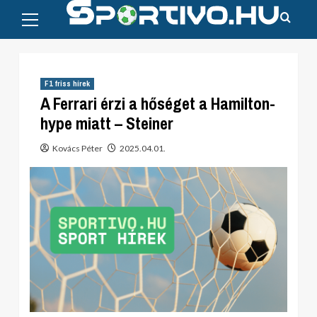
Primary
Skip
Menu
to
content
F1 friss hírek
A Ferrari érzi a hőséget a Hamilton-
hype miatt – Steiner
Kovács Péter
2025.04.01.