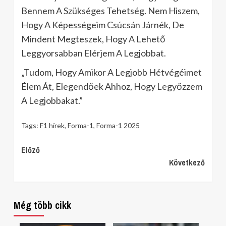
Bennem A Szükséges Tehetség. Nem Hiszem,
Hogy A Képességeim Csúcsán Járnék, De
Mindent Megteszek, Hogy A Lehető
Leggyorsabban Elérjem A Legjobbat.
„Tudom, Hogy Amikor A Legjobb Hétvégéimet
Élem Át, Elegendőek Ahhoz, Hogy Legyőzzem
A Legjobbakat.”
Tags:
F1 hírek
,
Forma-1
,
Forma-1 2025
Continue
Előző
Következő
Reading
Még több cikk