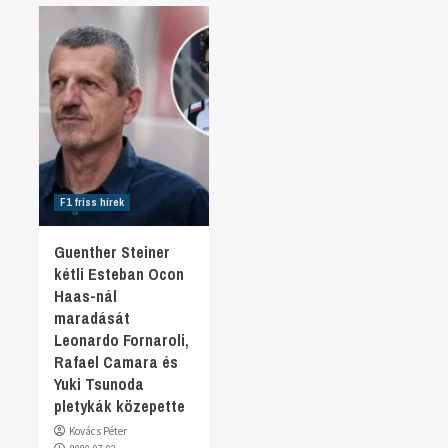
F1 friss hírek
Guenther Steiner
kétli Esteban Ocon
Haas-nál
maradását
Leonardo Fornaroli,
Rafael Camara és
Yuki Tsunoda
pletykák közepette
Kovács Péter