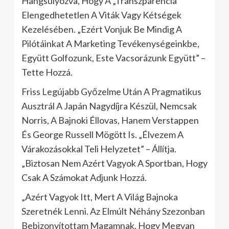
Hangsúlyozva, Hogy A „Transzparencia”
Elengedhetetlen A Viták Vagy Kétségek
Kezelésében. „Ezért Vonjuk Be Mindig A
Pilótáinkat A Marketing Tevékenységeinkbe,
Együtt Golfozunk, Este Vacsorázunk Együtt” –
Tette Hozzá.
Friss Legújabb Győzelme Után A Pragmatikus
Ausztrál A Japán Nagydíjra Készül, Nemcsak
Norris, A Bajnoki Éllovas, Hanem Verstappen
És George Russell Mögött Is. „Élvezem A
Várakozásokkal Teli Helyzetet” – Állítja.
„Biztosan Nem Azért Vagyok A Sportban, Hogy
Csak A Számokat Adjunk Hozzá.
„Azért Vagyok Itt, Mert A Világ Bajnoka
Szeretnék Lenni. Az Elmúlt Néhány Szezonban
Bebizonyítottam Magamnak, Hogy Megvan