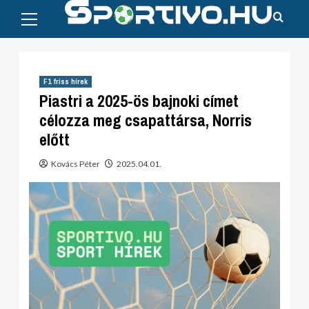
Primary
Skip
Menu
to
content
F1 friss hírek
Piastri a 2025-ös bajnoki címet
célozza meg csapattársa, Norris
előtt
Kovács Péter
2025.04.01.