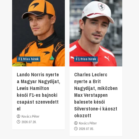
F1 friss hírek
F1 friss hírek
Lando Norris nyerte
Charles Leclerc
a Magyar Nagydíjat,
nyerte a Brit
Lewis Hamilton
Nagydíjat, miközben
késői F1-es bajnoki
Max Verstappen
csapást szenvedett
balesete késői
el
Silverstone-i káoszt
okozott
Kovács Péter
2026.07.26.
Kovács Péter
2026.07.05.