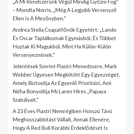
„A Mi Rendszerünk Végül Mindig Győzni Fog”
– Mondta Norris, „Még A Legjobb Versenyző
Ellen Is A Mezőnyben.”
Andrea Stella Csapatfőnök Egyetért: „Lando
És Oscar Táplálkoznak Egymásból, És Többet
Hoztak Ki Magukból, Mint Ha Külön-Külön
Versenyeznének.”
Jelentések Szerint Piastri Menedzsere, Mark
Webber Ügyesen Megkötött Egy Egyezséget,
Amely Biztosítja Az Egyenlő Prioritást, Ami
Néha Bonyolítja McLaren Híres „Papaya
Szabályait.”
A 23 Éves Piastri Nemrégiben Hosszú Távú
Meghosszabbítást Vállalt, Annak Ellenére,
Hogy A Red Bull Korábbi Érdeklődését Is