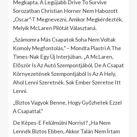
Megkapta. A Legújabb Drive To Survive
Sorozatban Christian Horner Nem Habozott
„Oscar”-T Megnevezni, Amikor Megkérdezték,
Melyik McLaren Pilótát Választaná.
„Számomra Más Csapatok Soha Nem Voltak
Komoly Megfontolás,” – Mondta Piastri A The
Times-Nak Egy Új Interjúban. „A McLaren,
Először Is Az Autó Szempontjából, De A Csapat
Környezetének Szempontjából Is Az A Hely,
Ahol Lenni Szeretnék. Sok Ember Szeretne Itt
Lenni.
„Biztos Vagyok Benne, Hogy Győzhetek Ezzel
A Csapattal.”
De Képes-E Felülmúlni Norrist? „Ha Nem
Lennék Biztos Ebben, Akkor Talán Nem Írtam