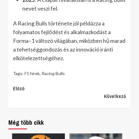
nevet veszi fel.
A Racing Bulls története jól példázza a
folyamatos fejlődést és alkalmazkodást a
Forma–1 változó világában, miközben hű marad
a tehetséggondozás és az innováció iránti
elkötelezettségéhez.
Tags:
F1 hírek
,
Racing Bulls
Continue
Előző
Következő
Reading
Még több cikk