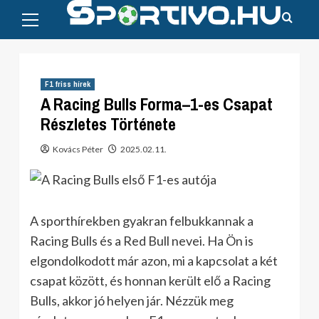
Primary
Skip
Menu
to
content
F1 friss hírek
A Racing Bulls Forma–1-es Csapat
Részletes Története
Kovács Péter
2025.02.11.
A sporthírekben gyakran felbukkannak a
Racing Bulls és a Red Bull nevei. Ha Ön is
elgondolkodott már azon, mi a kapcsolat a két
csapat között, és honnan került elő a Racing
Bulls, akkor jó helyen jár. Nézzük meg