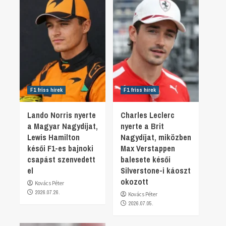
F1 friss hírek
F1 friss hírek
Lando Norris nyerte
Charles Leclerc
a Magyar Nagydíjat,
nyerte a Brit
Lewis Hamilton
Nagydíjat, miközben
késői F1-es bajnoki
Max Verstappen
csapást szenvedett
balesete késői
el
Silverstone-i káoszt
okozott
Kovács Péter
2026.07.26.
Kovács Péter
2026.07.05.