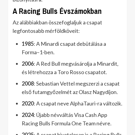
A Racing Bulls Évszámokban
Az alábbiakban összefoglaljuk a csapat
legfontosabb mérföldköveit:
1985
: A Minardi csapat debütálása a
Forma–1-ben.
2006
: A Red Bull megvásárolja a Minardit,
és létrehozza a Toro Rosso csapatot.
2008
: Sebastian Vettel megszerzi a csapat
első futamgyőzelmét az Olasz Nagydíjon.
2020
: A csapat neve AlphaTauri-ra változik.
2024
: Újabb névváltás Visa Cash App
Racing Bulls Formula One Team névre.
2025
: A csapat hivatalosan is a Racing Bulls