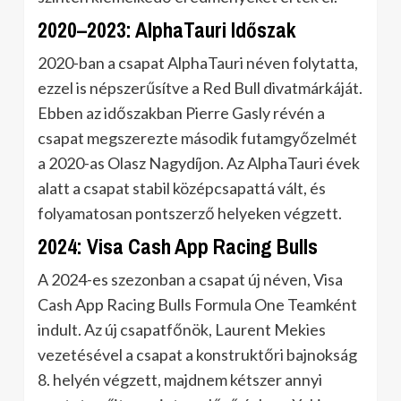
2020–2023: AlphaTauri Időszak
2020-ban a csapat AlphaTauri néven folytatta,
ezzel is népszerűsítve a Red Bull divatmárkáját.
Ebben az időszakban Pierre Gasly révén a
csapat megszerezte második futamgyőzelmét
a 2020-as Olasz Nagydíjon. Az AlphaTauri évek
alatt a csapat stabil középcsapattá vált, és
folyamatosan pontszerző helyeken végzett.
2024: Visa Cash App Racing Bulls
A 2024-es szezonban a csapat új néven, Visa
Cash App Racing Bulls Formula One Teamként
indult. Az új csapatfőnök, Laurent Mekies
vezetésével a csapat a konstruktőri bajnokság
8. helyén végzett, majdnem kétszer annyi