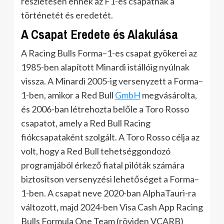
részletesen ennek az F1-es csapatnak a
történetét és eredetét.
A Csapat Eredete és Alakulása
A Racing Bulls Forma–1-es csapat gyökerei az
1985-ben alapított Minardi istállóig nyúlnak
vissza. A Minardi 2005-ig versenyzett a Forma–
1-ben, amikor a Red Bull
GmbH
megvásárolta,
és 2006-ban létrehozta belőle a Toro Rosso
csapatot, amely a Red Bull Racing
fiókcsapataként szolgált. A Toro Rosso célja az
volt, hogy a Red Bull tehetséggondozó
programjából érkező fiatal pilóták számára
biztosítson versenyzési lehetőséget a Forma–
1-ben. A csapat neve 2020-ban AlphaTauri-ra
változott, majd 2024-ben Visa Cash App Racing
Bulls Formula One Team (röviden VCARB)