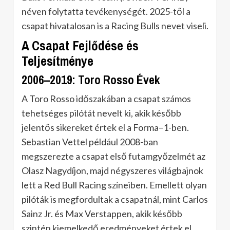
néven folytatta tevékenységét. 2025-től a
csapat hivatalosan is a Racing Bulls nevet viseli.
A Csapat Fejlődése és
Teljesítménye
2006–2019: Toro Rosso Évek
A Toro Rosso időszakában a csapat számos
tehetséges pilótát nevelt ki, akik később
jelentős sikereket értek el a Forma–1-ben.
Sebastian Vettel például 2008-ban
megszerezte a csapat első futamgyőzelmét az
Olasz Nagydíjon, majd négyszeres világbajnok
lett a Red Bull Racing színeiben. Emellett olyan
pilóták is megfordultak a csapatnál, mint Carlos
Sainz Jr. és Max Verstappen, akik később
szintén kiemelkedő eredményeket értek el.