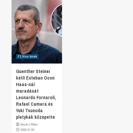
F1 friss hírek
Guenther Steiner
kétli Esteban Ocon
Haas-nál
maradását
Leonardo Fornaroli,
Rafael Camara és
Yuki Tsunoda
pletykák közepette
Kovács Péter
2026.07.03.