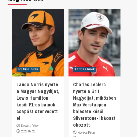
F1 friss hírek
F1 friss hírek
Lando Norris nyerte
Charles Leclerc
a Magyar Nagydíjat,
nyerte a Brit
Lewis Hamilton
Nagydíjat, miközben
késői F1-es bajnoki
Max Verstappen
csapást szenvedett
balesete késői
el
Silverstone-i káoszt
okozott
Kovács Péter
2026.07.26.
Kovács Péter