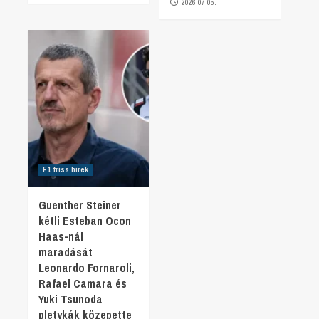
2026.07.05.
F1 friss hírek
Guenther Steiner
kétli Esteban Ocon
Haas-nál
maradását
Leonardo Fornaroli,
Rafael Camara és
Yuki Tsunoda
pletykák közepette