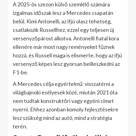
A 2025-ös szezon külső szemlélő számára
izgalmas időszak lesz a Mercedes csapatán
belül. Kimi Antonelli, az ifjú olasz tehetség,
csatlakozik Russellhez, ezzel egy teljesen új
versenyzőpárost alkotva. Antonelli fiatal kora
ellenére már most nagy reményeket fűznek
hozzá, és Russell maga is elismerte, hogy az ifjú
versenyző képes lesz gyorsan beilleszkedni az
F1-be.
A Mercedes célja egyértelmű: visszatérni a
világbajnoki esélyesek közé, miután 2021 óta
nem tudtak konstruktőri vagy egyéni címet
nyerni. Ehhez azonban komoly fejlesztésekre
lesz szükség mind az autó, mind a stratégia
terén.