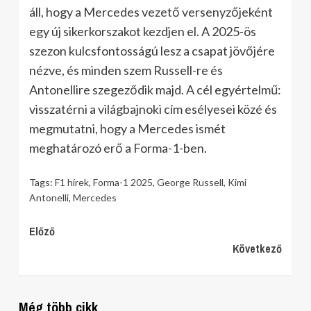
áll, hogy a Mercedes vezető versenyzőjeként
egy új sikerkorszakot kezdjen el. A 2025-ös
szezon kulcsfontosságú lesz a csapat jövőjére
nézve, és minden szem Russell-re és
Antonellire szegeződik majd. A cél egyértelmű:
visszatérni a világbajnoki cím esélyesei közé és
megmutatni, hogy a Mercedes ismét
meghatározó erő a Forma-1-ben.
Tags:
F1 hírek
,
Forma-1 2025
,
George Russell
,
Kimi
Antonelli
,
Mercedes
Continue
Előző
Következő
Reading
Még több cikk