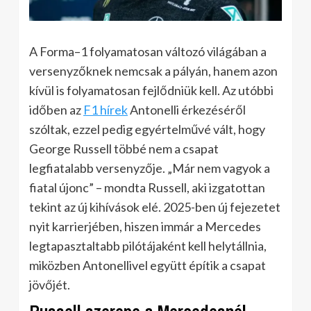
A Forma–1 folyamatosan változó világában a
versenyzőknek nemcsak a pályán, hanem azon
kívül is folyamatosan fejlődniük kell. Az utóbbi
időben az
F1 hírek
Antonelli érkezéséről
szóltak, ezzel pedig egyértelművé vált, hogy
George Russell többé nem a csapat
legfiatalabb versenyzője. „Már nem vagyok a
fiatal újonc” – mondta Russell, aki izgatottan
tekint az új kihívások elé. 2025-ben új fejezetet
nyit karrierjében, hiszen immár a Mercedes
legtapasztaltabb pilótájaként kell helytállnia,
miközben Antonellivel együtt építik a csapat
jövőjét.