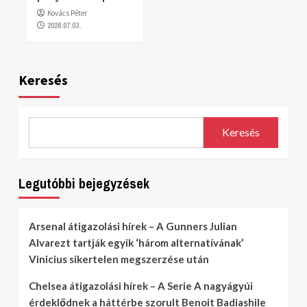
Kovács Péter
2026.07.03.
Keresés
Keresés
Legutóbbi bejegyzések
Arsenal átigazolási hírek – A Gunners Julian
Alvarezt tartják egyik ‘három alternatívának’
Vinicius sikertelen megszerzése után
Chelsea átigazolási hírek – A Serie A nagyágyúi
érdeklődnek a háttérbe szorult Benoit Badiashile