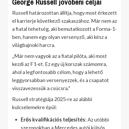
George Russell jövőbeni céljai
Russell határozottan állítja, hogy most érkezett
el karrierje következő szakaszához. Már nem az
a fiatal tehetség, aki bemutatkozott a Forma-1-
ben, hanem egy olyan versenyző, aki kész a
világbajnoki harcra.
„Már nem vagyok az a fiatal pilóta, aki most
kezdi az F1-et. Ez egy új korszak számomra,
ahol a legfontosabb célom, hogy a lehető
leggyorsabban versenyezzek, és a csapatot
visszavezessük a csúcsra.”
Russell stratégiája 2025-re az alábbi
kulcselemekre épül:
Erős kvalifikációs teljesítés
: Az utóbbi
szezonokban a Mercedes autói külsös