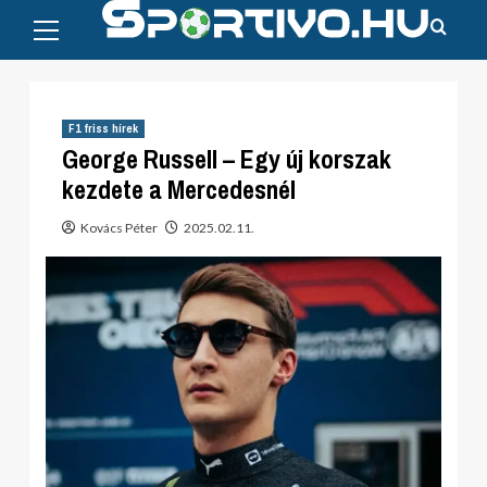
Primary
Skip
Menu
to
content
F1 friss hírek
George Russell – Egy új korszak
kezdete a Mercedesnél
Kovács Péter
2025.02.11.