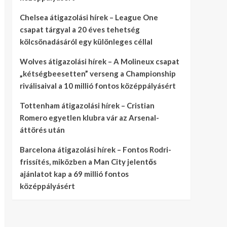
Chelsea átigazolási hírek – League One
csapat tárgyal a 20 éves tehetség
kölcsönadásáról egy különleges céllal
Wolves átigazolási hírek – A Molineux csapat
„kétségbeesetten” verseng a Championship
riválisaival a 10 millió fontos középpályásért
Tottenham átigazolási hírek – Cristian
Romero egyetlen klubra vár az Arsenal-
áttörés után
Barcelona átigazolási hírek – Fontos Rodri-
frissítés, miközben a Man City jelentős
ajánlatot kap a 69 millió fontos
középpályásért