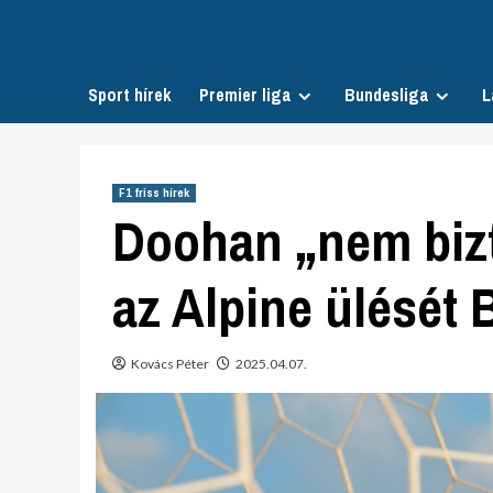
Skip
to
content
Sport hírek
Premier liga
Bundesliga
L
F1 friss hírek
Doohan „nem bizt
az Alpine ülését
Kovács Péter
2025.04.07.