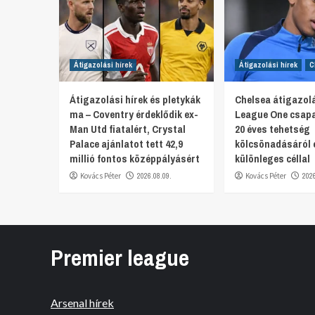
Átigazolási hírek
Átigazolási hírek
C
Átigazolási hírek és pletykák
Chelsea átigazolá
ma – Coventry érdeklődik ex-
League One csapa
Man Utd fiatalért, Crystal
20 éves tehetség
Palace ajánlatot tett 42,9
kölcsönadásáról 
millió fontos középpályásért
különleges céllal
Kovács Péter
2026.08.09.
Kovács Péter
202
Premier league
Arsenal hírek