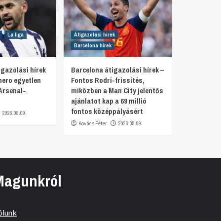
La liga
Átigazolási hírek
Barcelona hírek
gazolási hírek
Barcelona átigazolási hírek –
mero egyetlen
Fontos Rodri-frissítés,
Arsenal-
miközben a Man City jelentős
ajánlatot kap a 69 millió
fontos középpályásért
2026.08.09.
Kovács Péter
2026.08.09.
Magunkról
ólunk