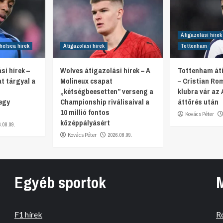
Átigazolási hírek
helsea hírek
Átigazolási hírek
Tottenham
si hírek –
Wolves átigazolási hírek – A
Tottenham áti
t tárgyal a
Molineux csapat
– Cristian Ro
„kétségbeesetten” verseng a
klubra vár az 
egy
Championship riválisaival a
áttörés után
10 millió fontos
Kovács Péter
középpályásért
6.08.09.
Kovács Péter
2026.08.09.
Egyéb sportok
F1 hírek
R