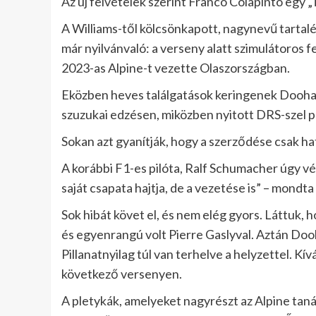
Az új felvételek szerint Franco Colapinto egy
A Williams-től kölcsönkapott, nagynevű tartal
már nyilvánvaló: a verseny alatt szimulátoros f
2023-as Alpine-t vezette Olaszországban.
Eközben heves találgatások keringenek Doohan 
szuzukai edzésen, miközben nyitott DRS-szel p
Sokan azt gyanítják, hogy a szerződése csak ha
A korábbi F1-es pilóta, Ralf Schumacher úgy v
saját csapata hajtja, de a vezetése is” – mon
Sok hibát követ el, és nem elég gyors. Láttuk,
és egyenrangú volt Pierre Gaslyval. Aztán Dooha
Pillanatnyilag túl van terhelve a helyzettel. Kív
következő versenyen.
A pletykák, amelyeket nagyrészt az Alpine tanác