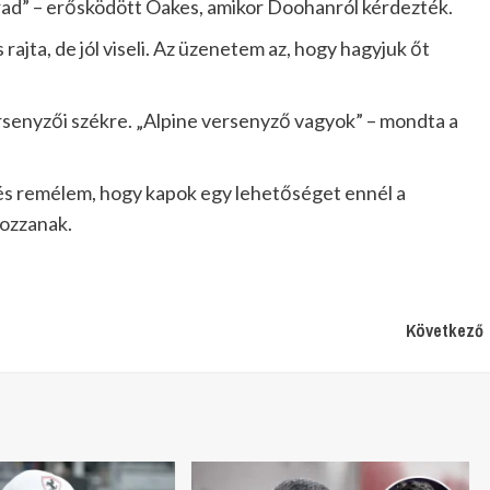
ad” – erősködött Oakes, amikor Doohanról kérdezték.
ajta, de jól viseli. Az üzenetem az, hogy hagyjuk őt
ersenyzői székre. „Alpine versenyző vagyok” – mondta a
s remélem, hogy kapok egy lehetőséget ennél a
hozzanak.
Következő