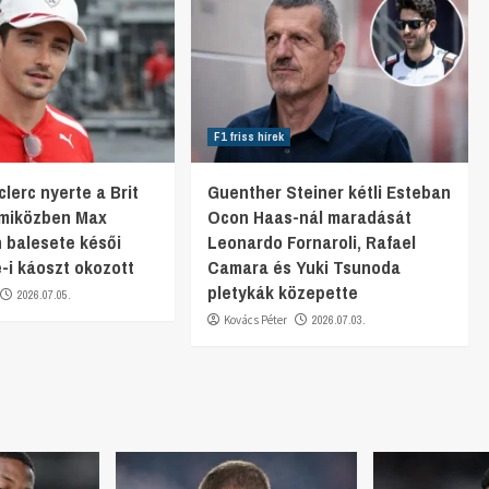
F1 friss hírek
lerc nyerte a Brit
Guenther Steiner kétli Esteban
 miközben Max
Ocon Haas-nál maradását
 balesete késői
Leonardo Fornaroli, Rafael
e-i káoszt okozott
Camara és Yuki Tsunoda
pletykák közepette
2026.07.05.
Kovács Péter
2026.07.03.