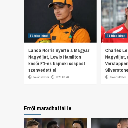
F1 friss hírek
F1 friss hírek
Lando Norris nyerte a Magyar
Charles Lec
Nagydíjat, Lewis Hamilton
Nagydíjat,
késői F1-es bajnoki csapást
Verstappen
szenvedett el
Silverston
Kovács Péter
2026.07.26.
Kovács Péter
Erről maradhattál le