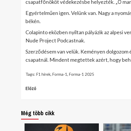
csapatfőnököt védekezésbe helyezték. „Ő mar
Egyértelműen igen. Velünk van. Nagy a nyomás r
békén.
Colapinto eközben nyíltan pályázik az alpesi v
Nude Project Podcastnak.
Szerződésem van velük. Keményen dolgozom é
csapatnál. Mindent megtettek azért, hogy be
Tags:
F1 hírek
,
Forma-1
,
Forma-1 2025
Continue
Előző
Reading
Még több cikk