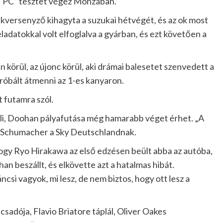
 „TPC” tesztet végez Monzában.
ékversenyző kihagyta a suzukai hétvégét, és az ok most
eladatokkal volt elfoglalva a gyárban, és ezt követően a
körül, az újonc körül, aki drámai balesetet szenvedett a
róbált átmenni az 1-es kanyaron.
t futamra szól.
éli, Doohan pályafutása még hamarabb véget érhet. „A
dta Schumacher a Sky Deutschlandnak.
 hogy Ryo Hirakawa az első edzésen beült abba az autóba,
n beszállt, és elkövette azt a hatalmas hibát.
áncsi vagyok, mi lesz, de nem biztos, hogy ott lesz a
sadója, Flavio Briatore táplál, Oliver Oakes