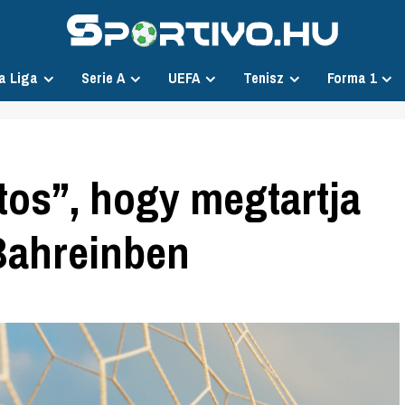
a Liga
Serie A
UEFA
Tenisz
Forma 1
os”, hogy megtartja
 Bahreinben