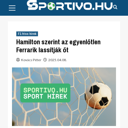
Primary
Skip
Menu
to
content
F1 friss hírek
Hamilton szerint az egyenlőtlen
Ferrarik lassítják őt
Kovács Péter
2025.04.08.