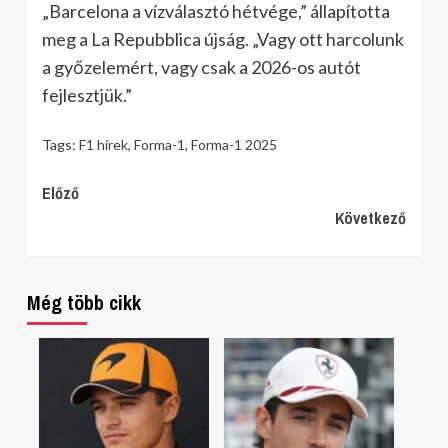
„Barcelona a vízválasztó hétvége,” állapította
meg a La Repubblica újság. „Vagy ott harcolunk
a győzelemért, vagy csak a 2026-os autót
fejlesztjük.”
Tags:
F1 hírek
,
Forma-1
,
Forma-1 2025
Continue
Előző
Következő
Reading
Még több cikk