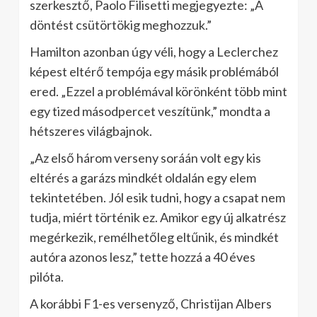
szerkesztő, Paolo Filisetti megjegyezte: „A
döntést csütörtökig meghozzuk.”
Hamilton azonban úgy véli, hogy a Leclerchez
képest eltérő tempója egy másik problémából
ered. „Ezzel a problémával körönként több mint
egy tized másodpercet veszítünk,” mondta a
hétszeres világbajnok.
„Az első három verseny soráán volt egy kis
eltérés a garázs mindkét oldalán egy elem
tekintetében. Jól esik tudni, hogy a csapat nem
tudja, miért történik ez. Amikor egy új alkatrész
megérkezik, remélhetőleg eltűnik, és mindkét
autóra azonos lesz,” tette hozzá a 40 éves
pilóta.
A korábbi F1-es versenyző, Christijan Albers