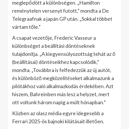
meglepődött a különbségen. „Hamilton
reménytelen versenyt futott,” mondta a De
Telegraafnak a japán GP után. „Sokkal többet
vártam tőle.”
A csapat vezetője, Frederic Vasseur a
különbséget a beállítási döntéseknek
tulajdonítja. „A kiegyensúlyozottság tehát az ő
(beállításai) döntéseikhez kapcsolódik,”
mondta. „Továbbra is felfedezzük az új autót,
és különböző megközelítéseket alkalmazunk a
pilótákhoz való alkalmazkodás érdekében. Azt
hiszem, Bahreinben más lesz a helyzet, mert
ott voltunk három napig a múlt hónapban.”
Közben az olasz média egyre idegesebb a
Ferrari 2025-ös bajnoki kilátásait illetően.