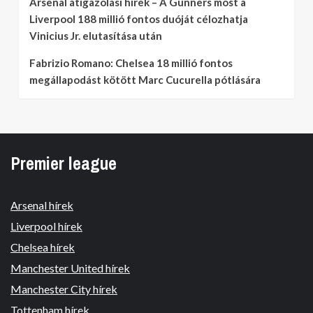
Arsenal átigazolási hírek – A Gunners most a
Liverpool 188 millió fontos duóját célozhatja
Vinicius Jr. elutasítása után
Fabrizio Romano: Chelsea 18 millió fontos
megállapodást kötött Marc Cucurella pótlására
Premier league
Arsenal hírek
Liverpool hírek
Chelsea hírek
Manchester United hírek
Manchester City hírek
Tottenham hírek