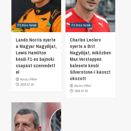
F1 friss hírek
F1 friss hírek
Lando Norris nyerte
Charles Leclerc
a Magyar Nagydíjat,
nyerte a Brit
Lewis Hamilton
Nagydíjat, miközben
késői F1-es bajnoki
Max Verstappen
csapást szenvedett
balesete késői
el
Silverstone-i káoszt
okozott
Kovács Péter
2026.07.26.
Kovács Péter
2026.07.05.