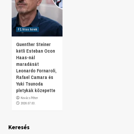
F1 friss hírek
Guenther Steiner
kétli Esteban Ocon
Haas-nál
maradását
Leonardo Fornaroli,
Rafael Camara és
Yuki Tsunoda
pletykák közepette
Kovács Péter
2026.07.03.
Keresés