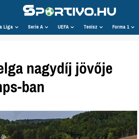
a Liga
Serie A
UEFA
Tenisz
Forma 1
lga nagydíj jövője
mps-ban