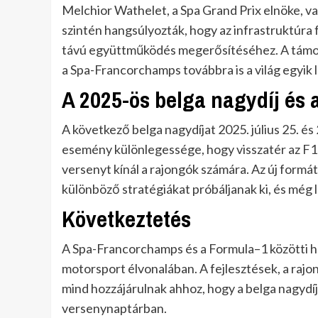
Melchior Wathelet, a Spa Grand Prix elnöke, v
szintén hangsúlyozták, hogy az infrastruktúra 
távú együttműködés megerősítéséhez. A támo
a Spa-Francorchamps továbbra is a világ egyik
A 2025-ös belga nagydíj és 
A következő belga nagydíjat 2025. július 25. és
esemény különlegessége, hogy visszatér az F1
versenyt kínál a rajongók számára. Az új formá
különböző stratégiákat próbáljanak ki, és még
Következtetés
A Spa-Francorchamps és a Formula–1 közötti 
motorsport élvonalában. A fejlesztések, a raj
mind hozzájárulnak ahhoz, hogy a belga nagydíj
versenynaptárban.