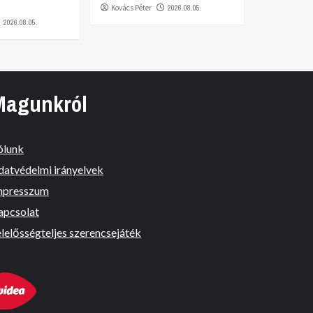
Kovács Péter
2026.08.05.
2026.08.05.
Magunkról
ólunk
datvédelmi irányelvek
mpresszum
apcsolat
lelősségteljes szerencsejáték