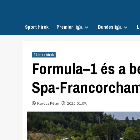
Skip
to
content
Sport hírek
Premier liga
Bundesliga
L
F1 friss hírek
Formula–1 és a be
Spa-Francorcha
Kovács Péter
2025.01.09.