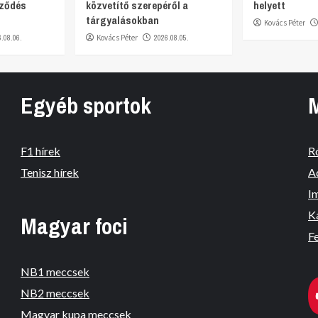
rződés
közvetítő szerepéről a
helyett
tárgyalásokban
Kovács Péter
6.08.06.
Kovács Péter
2026.08.05.
Egyéb sportok
F1 hírek
R
Tenisz hírek
A
I
K
Magyar foci
Fe
NB1 meccsek
NB2 meccsek
Magyar kupa meccsek