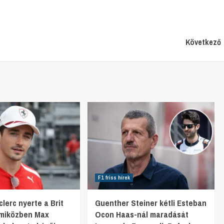
Következő
F1 friss hírek
lerc nyerte a Brit
Guenther Steiner kétli Esteban
 miközben Max
Ocon Haas-nál maradását