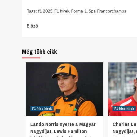
Tags:
f1 2025
,
F1 hírek
,
Forma-1
,
Spa-Francorchamps
Continue
Előző
Reading
Még több cikk
F1 friss hírek
F1 friss hírek
Lando Norris nyerte a Magyar
Charles Lec
Nagydíjat, Lewis Hamilton
Nagydíjat,