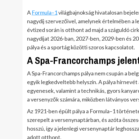
A
Formula–1
világbajnokság hivatalosan bejele
nagydíj szervezőivel, amelynek értelmében a
évtized során is otthont ad majd a száguldó ci
nagydíjat 2026-ban, 2027-ben, 2029-ben és 20
pálya és a sportág közötti szoros kapcsolatot.
A Spa-Francorchamps jelen
A Spa-Francorchamps pálya nem csupán a belgá
egyik legkedveltebb helyszín. A pálya hírnevét 
egyenesek, valamint a technikás, gyors kanyarok
a versenyzők számára, miközben látványos ver
Az 1921-ben épült pálya a Formula–1 történeté
szerepelt a versenynaptárban, és azóta összese
hosszú, így a jelenlegi versenynaptár leghoss
adott otthont.