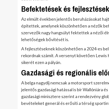
Befektetések és fejlesztése
Az elmúlt években jelentős beruházásokat hajt
építettek, amelynek köszönhetően a nézők bef
szervezők nagy hangsúlyt fektettek a nézői élm
lehetőségek bővítését is.
A fejlesztéseknek köszönhetően a 2024-es bel
rekordnak számít. A versenyt követően Lewis 
sikerét ezen a pályán.
Gazdasági és regionális el
A belga nagydíj nemcsak a motorsport szerel
jelentős gazdasági hatással is bír Wallóniára é
gazdasági minisztere szerint a rendezvény globá
bevételeket generál és erősíti a térség sportin