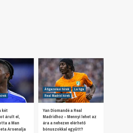
Átigazolási hírek
La liga
hírek
Real Madrid hírek
 két
Yan Diomandé a Real
t árult el,
Madridhoz – Mennyi lehet az
otta a Man
ára a nehezen elérhető
teta Arsenalja
bónuszokkal együtt?