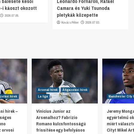
 balesete késői
Leonardo Fornaroli, Rafael
e-i káoszt okozott
Camara és Yuki Tsunoda
pletykák közepette
2026.07.05.
Kovács Péter
2026.07.03.
Arsenal hírek
Átigazolási hírek
zolási hírek
La liga
Manchester City 
si hírek –
Vinicius Junior az
Jeremy Monga
tséges
Arsenalhoz? Fabrizio
egyértelmű oko
uno
Romano kulcsfontosságú
miért választ
 orvosi
frissítése egy befolyásos
Cityt Mikel Ar