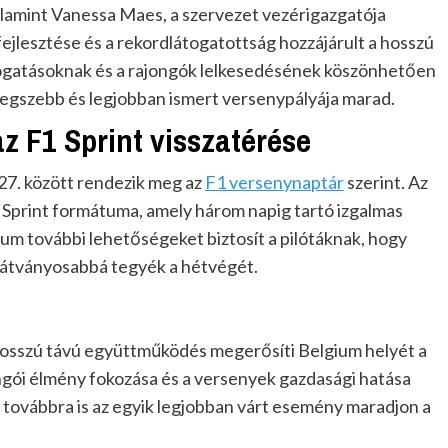
alamint Vanessa Maes, a szervezet vezérigazgatója
fejlesztése és a rekordlátogatottság hozzájárult a hosszú
gatásoknak és a rajongók lelkesedésének köszönhetően
 legszebb és legjobban ismert versenypályája marad.
az F1 Sprint visszatérése
 27. között rendezik meg az
F1 versenynaptár
szerint. Az
 Sprint formátuma, amely három napig tartó izgalmas
tum további lehetőségeket biztosít a pilótáknak, hogy
 látványosabbá tegyék a hétvégét.
hosszú távú együttműködés megerősíti Belgium helyét a
ongói élmény fokozása és a versenyek gazdasági hatása
 továbbra is az egyik legjobban várt esemény maradjon a