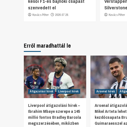
késői F1-es bajnoki csapást
Verstappen
szenvedett el
Silverston
Kovács Péter
2026.07.26.
Kovács Péter
Erről maradhattál le
Átigazolási hírek
Liverpool hírek
Arsenal hírek
Átiga
Liverpool átigazolási hírek –
Arsenal átigazolá
Ibrahim Mbaye szerepe a 145
Mikel Arteta lehe
millió fontos Bradley Barcola
kezdőcsapata Br
megszerzésében, miközben
Guimaraesszel az