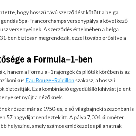
ntette, hogy hosszú távú szerződést kötött a belga
 legendás Spa-Francorchamps versenypálya a következő
rkusz versenyeinek. A szerződés értelmében a belga
31-ben biztosan megrendezik, ezzel tovább erősítve a
tősége a Formula–1-ben
k, hanem a Formula–1 rajongók és pilóták körében is az
az ikonikus
Eau Rouge–Raidillon
szakasz, a hosszú
 biztosítják. Ez a kombináció egyedülálló kihívást jelent
senyeket nyújt a nézőknek.
nek része: már az 1950-es, első világbajnoki szezonban is
n 57 nagydíjat rendeztek itt. A pálya 7,004 kilométer
zabb helyszíne, amely számos emlékezetes pillanatnak