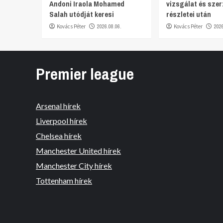
Andoni Iraola Mohamed
vizsgálat és sze
Salah utódját keresi
részletei után
Kovács Péter
2026.08.06.
Kovács Péter
202
Premier league
Arsenal hírek
Liverpool hírek
Chelsea hírek
Manchester United hírek
Manchester City hírek
Tottenham hírek