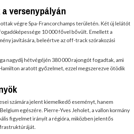
k a versenypályán
ottak végre Spa-Francorchamps területén. Két új lelátót
ogadóképessége 10 000 fővel bővült. Emellett a
ény javítására, beleértve az off-track szórakozási
ga nagydíj hétvégéjén 380 000 rajongót fogadtak, ami
Hamilton aratott győzelmet, ezzel megszerezve ötödik
őnyök
mesei számára jelent kiemelkedő eseményt, hanem
s Belgium egészére. Pierre-Yves Jeholet, a vallon kormány
lis figyelmet irányít a régióra, miközben jelentős
frastruktúráját.