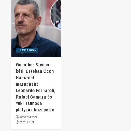
F1 friss hírek
Guenther Steiner
kétli Esteban Ocon
Haas-nál
maradását
Leonardo Fornaroli,
Rafael Camara és
Yuki Tsunoda
pletykák közepette
Kovács Péter
2026.07.03.