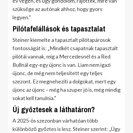
év végén, és úgy gondolom, rájöttek, mire van
szüksége az autónak ahhoz, hogy gyors
legyen.”
Pilótafelállások és tapasztalat
Steiner kiemelte a tapasztalt pilótapárosok
fontosságát is: „Mindkét csapatnak tapasztalt
pilótái vannak, míg a Mercedesnél és a Red
Bullnál egy-egy újonc is van. Liam nem igazi
újonc, de még nem teljesített egy teljes
szezont. Ez megnehezíti a dolgokat, mert egy
újonc az újonc – még ha szuper jó is, még mindig
sokat kell tanulnia.”
Új győztesek a láthatáron?
A 2025-ös szezonban várhatóan több
különböző győztes is lesz.
Steiner szerint: „Úgy