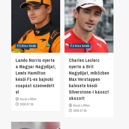
F1 friss hírek
F1 friss hírek
Lando Norris nyerte
Charles Leclerc
a Magyar Nagydíjat,
nyerte a Brit
Lewis Hamilton
Nagydíjat, miközben
késői F1-es bajnoki
Max Verstappen
csapást szenvedett
balesete késői
el
Silverstone-i káoszt
okozott
Kovács Péter
2026.07.26.
Kovács Péter
2026.07.05.