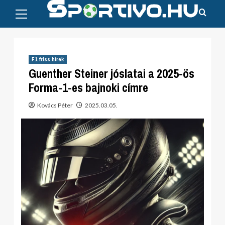
Primary
Skip
Menu
to
content
F1 friss hírek
Guenther Steiner jóslatai a 2025-ös
Forma-1-es bajnoki címre
Kovács Péter
2025.03.05.