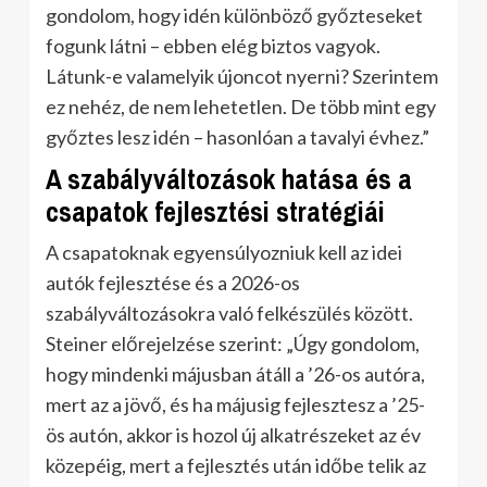
gondolom, hogy idén különböző győzteseket
fogunk látni – ebben elég biztos vagyok.
Látunk-e valamelyik újoncot nyerni? Szerintem
ez nehéz, de nem lehetetlen. De több mint egy
győztes lesz idén – hasonlóan a tavalyi évhez.”
A szabályváltozások hatása és a
csapatok fejlesztési stratégiái
A csapatoknak egyensúlyozniuk kell az idei
autók fejlesztése és a 2026-os
szabályváltozásokra való felkészülés között.
Steiner előrejelzése szerint: „Úgy gondolom,
hogy mindenki májusban átáll a ’26-os autóra,
mert az a jövő, és ha májusig fejlesztesz a ’25-
ös autón, akkor is hozol új alkatrészeket az év
közepéig, mert a fejlesztés után időbe telik az