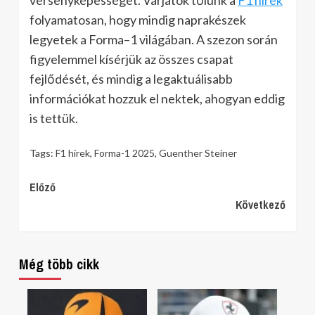
versenyképességet. Várjátok tőlünk a
F1 hírek
folyamatosan, hogy mindig naprakészek
legyetek a Forma–1 világában. A szezon során
figyelemmel kísérjük az összes csapat
fejlődését, és mindig a legaktuálisabb
információkat hozzuk el nektek, ahogyan eddig
is tettük.
Tags:
F1 hírek
,
Forma-1 2025
,
Guenther Steiner
Continue
Előző
Következő
Reading
Még több cikk