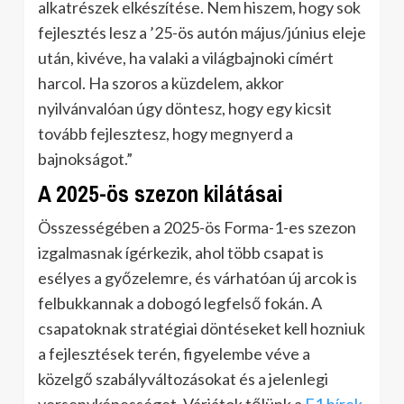
alkatrészek elkészítése.
Nem hiszem, hogy sok
fejlesztés lesz a ’25-ös autón május/június eleje
után, kivéve, ha valaki a világbajnoki címért
harcol.
Ha szoros a küzdelem, akkor
nyilvánvalóan úgy döntesz, hogy egy kicsit
tovább fejlesztesz, hogy megnyerd a
bajnokságot.”
A 2025-ös szezon kilátásai
Összességében a 2025-ös Forma-1-es szezon
izgalmasnak ígérkezik, ahol több csapat is
esélyes a győzelemre, és várhatóan új arcok is
felbukkannak a dobogó legfelső fokán.
A
csapatoknak stratégiai döntéseket kell hozniuk
a fejlesztések terén, figyelembe véve a
közelgő szabályváltozásokat és a jelenlegi