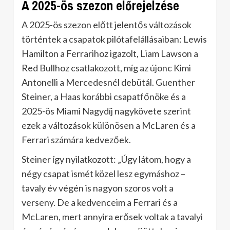
A 2025-ös szezon előrejelzése
A 2025-ös szezon előtt jelentős változások
történtek a csapatok pilótafelállásaiban: Lewis
Hamilton a Ferrarihoz igazolt, Liam Lawson a
Red Bullhoz csatlakozott, míg az újonc Kimi
Antonelli a Mercedesnél debütál.
Guenther
Steiner, a Haas korábbi csapatfőnöke és a
2025-ös Miami Nagydíj nagykövete szerint
ezek a változások különösen a McLaren és a
Ferrari számára kedvezőek.
Steiner így nyilatkozott: „Úgy látom, hogy a
négy csapat ismét közel lesz egymáshoz –
tavaly év végén is nagyon szoros volt a
verseny. De a kedvenceim a Ferrari és a
McLaren, mert annyira erősek voltak a tavalyi