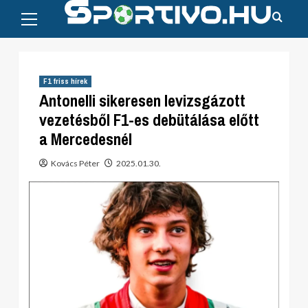
Primary
Skip
Menu
to
content
F1 friss hírek
Antonelli sikeresen levizsgázott
vezetésből F1-es debütálása előtt
a Mercedesnél
Kovács Péter
2025.01.30.