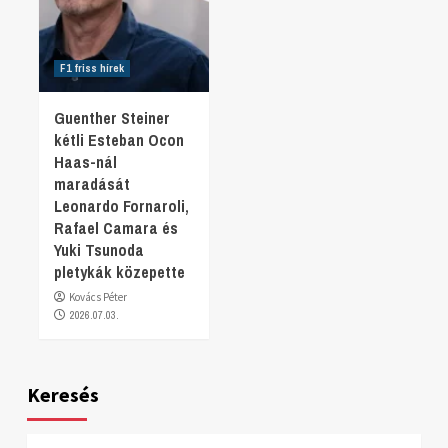
F1 friss hírek
Guenther Steiner
kétli Esteban Ocon
Haas-nál
maradását
Leonardo Fornaroli,
Rafael Camara és
Yuki Tsunoda
pletykák közepette
Kovács Péter
2026.07.03.
Keresés