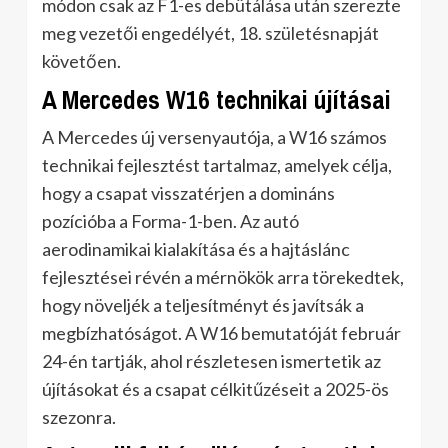
módon csak az F1-es debütálása után szerezte
meg vezetői engedélyét, 18. születésnapját
követően.
A Mercedes W16 technikai újításai
A Mercedes új versenyautója, a W16 számos
technikai fejlesztést tartalmaz, amelyek célja,
hogy a csapat visszatérjen a domináns
pozícióba a Forma-1-ben. Az autó
aerodinamikai kialakítása és a hajtáslánc
fejlesztései révén a mérnökök arra törekedtek,
hogy növeljék a teljesítményt és javítsák a
megbízhatóságot. A W16 bemutatóját február
24-én tartják, ahol részletesen ismertetik az
újításokat és a csapat célkitűzéseit a 2025-ös
szezonra.