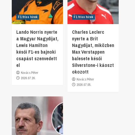
F1 friss hírek
F1 friss hírek
Lando Norris nyerte
Charles Leclerc
a Magyar Nagydíjat,
nyerte a Brit
Lewis Hamilton
Nagydíjat, miközben
késői F1-es bajnoki
Max Verstappen
csapást szenvedett
balesete késői
el
Silverstone-i káoszt
okozott
Kovács Péter
2026.07.26.
Kovács Péter
2026.07.05.