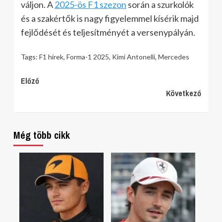
váljon. A
2025-ös F1 szezon
során a szurkolók
és a szakértők is nagy figyelemmel kísérik majd
fejlődését és teljesítményét a versenypályán.
Tags:
F1 hírek
,
Forma-1 2025
,
Kimi Antonelli
,
Mercedes
Continue
Előző
Következő
Reading
Még több cikk