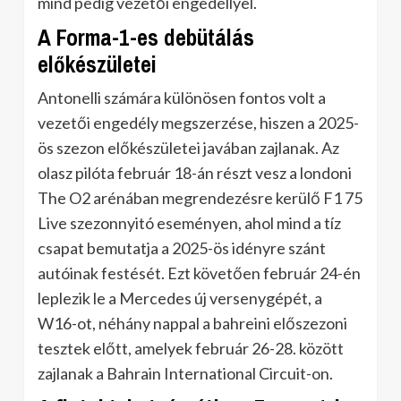
mind pedig vezetői engedéllyel.
A Forma-1-es debütálás
előkészületei
Antonelli számára különösen fontos volt a
vezetői engedély megszerzése, hiszen a 2025-
ös szezon előkészületei javában zajlanak. Az
olasz pilóta február 18-án részt vesz a londoni
The O2 arénában megrendezésre kerülő F1 75
Live szezonnyitó eseményen, ahol mind a tíz
csapat bemutatja a 2025-ös idényre szánt
autóinak festését. Ezt követően február 24-én
leplezik le a Mercedes új versenygépét, a
W16-ot, néhány nappal a bahreini előszezoni
tesztek előtt, amelyek február 26-28. között
zajlanak a Bahrain International Circuit-on.