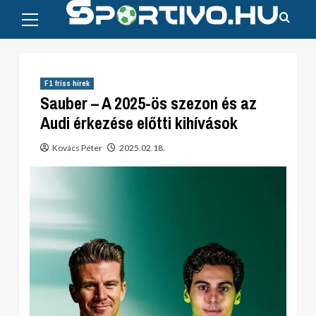
Primary
Skip
Menu
to
content
F1 friss hírek
Sauber – A 2025-ös szezon és az
Audi érkezése előtti kihívások
Kovács Péter
2025.02.18.