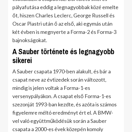
pályafutása eddig a legnagyobbak közé emelte
őt, hiszen Charles Leclerc, George Russell és
Oscar Piastri után ő az első, aki egymás után
két évben is megnyerte a Forma-2 és Forma-3
bajnokságokat.
A Sauber története és legnagyobb
sikerei
A Sauber csapata 1970-ben alakult, és bár a
csapat neve az évtizedek során változott,
mindig is jelen voltak a Forma-1-es
versenypályákon. A csapat első Forma-1-es
szezonját 1993-ban kezdte, és azóta is számos
figyelemre méltó eredményt ért el. A BMW-
vel való együttműködésük során a Sauber
csapata a 2000-es évek közepén komoly