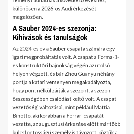
reményt adhatnak a következő évekhez,
különösen a 2026-os Audi érkezését
megelőzően.
A Sauber 2024-es szezonja:
Kihívások és tanulságok
Az 2024-es év a Sauber csapata számára egy
igazi megpróbáltatás volt. A csapat a Forma-1-
es konstruktőri bajnokság végén az utolsó
helyen végzett, és bár Zhou Guanyu néhány
pontja a katari versenyen megakadályozta,
hogy pont nélkül zárják a szezont, a szezon
összességében csalódást keltő volt. A csapat
vezetőségi változásai, mint például Mattia
Binotto, aki korábban a Ferrari csapatát
vezette, az augusztusi érkezése előtt már több
kulcsfontosságú személy is távozott, köztük a