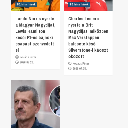
F1 friss hírek
F1 friss hírek
Lando Norris nyerte
Charles Leclerc
a Magyar Nagydíjat,
nyerte a Brit
Lewis Hamilton
Nagydíjat, miközben
késői F1-es bajnoki
Max Verstappen
csapást szenvedett
balesete késői
el
Silverstone-i káoszt
okozott
Kovács Péter
2026.07.26.
Kovács Péter
2026.07.05.