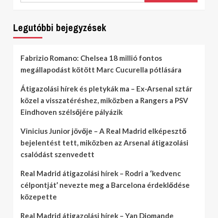
Legutóbbi bejegyzések
Fabrizio Romano: Chelsea 18 millió fontos
megállapodást kötött Marc Cucurella pótlására
Átigazolási hírek és pletykák ma – Ex-Arsenal sztár
közel a visszatéréshez, miközben a Rangers a PSV
Eindhoven szélsőjére pályázik
Vinicius Junior jövője – A Real Madrid elképesztő
bejelentést tett, miközben az Arsenal átigazolási
csalódást szenvedett
Real Madrid átigazolási hírek – Rodri a ‘kedvenc
célpontját’ nevezte meg a Barcelona érdeklődése
közepette
Real Madrid átigazolási hírek – Yan Diomande