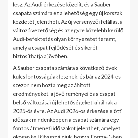
lesz. Az Audi érkezése közelít, és a Sauber
csapata számára ez a lehetőség egy új korszak
kezdetét jelentheti. Az új versenyzői felállás, a
változó vezetőség és az egyre közelebb kerülő
Audi-befektetés olyan környezetet teremt,
amely a csapat fejlődését és sikerét
biztosíthatja a jövőben.
A Sauber csapata számára a következő évek
kulcsfontosságúak lesznek, és bár az 2024-es
szezon nem hozta meg az áhított
eredményeket, a jövő reményei és a csapat
belső változásai új lehetőségeket kínálnak a
2025-ös évre. Az Audi 2026-os érkezése előtti
időszak mindenképpen a csapat számára egy
fontos átmeneti időszakot jelenthet, amelyet
okosan kell kihasználniuk, hogy a Forma-1-ben