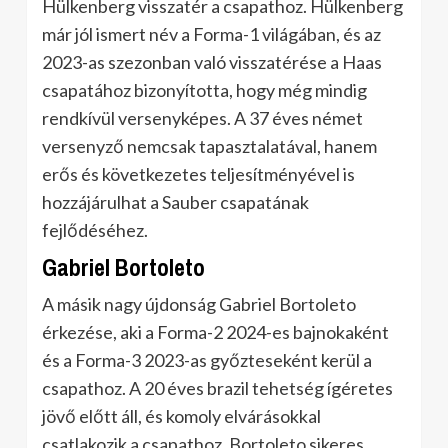
Hülkenberg visszatér a csapathoz. Hülkenberg
már jól ismert név a Forma-1 világában, és az
2023-as szezonban való visszatérése a Haas
csapatához bizonyította, hogy még mindig
rendkívül versenyképes. A 37 éves német
versenyző nemcsak tapasztalatával, hanem
erős és következetes teljesítményével is
hozzájárulhat a Sauber csapatának
fejlődéséhez.
Gabriel Bortoleto
A másik nagy újdonság Gabriel Bortoleto
érkezése, aki a Forma-2 2024-es bajnokaként
és a Forma-3 2023-as győzteseként kerül a
csapathoz. A 20 éves brazil tehetség ígéretes
jövő előtt áll, és komoly elvárásokkal
csatlakozik a csapathoz. Bortoleto sikeres