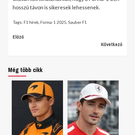
hosszú távon is sikeresek lehessenek.
Tags:
F1 hírek
,
Forma-1 2025
,
Sauber F1
Continue
Előző
Következő
Reading
Még több cikk