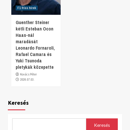
F1 friss hírek
Guenther Steiner
kétli Esteban Ocon
Haas-nál
maradását
Leonardo Fornaroli,
Rafael Camara és
Yuki Tsunoda
pletykák közepette
Kovács Péter
2026.07.03.
Keresés
Keresés