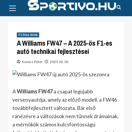
Primary
Skip
Menu
to
content
F1 friss hírek
A Williams FW47 – A 2025-ös F1-es
autó technikai fejlesztései
Kovács Péter
2025.02.18.
A
Williams FW47
a csapat legújabb
versenyautója, amely az előző modell, a FW46
továbbfejlesztett változata. Bár első
ránézésre a változások nem tűnnek drámainak,
a mérnökök számos kulcsfontosságú