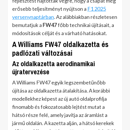
fejlesztést hajtottak végre, hogy a csapat még
erősebb teljesítményt nyújtson a
F1 2025
versenynaptárban
. Az alábbiakban részletesen
bemutatjuk a
FW47
főbb technikai újításait, a
módosítások célját és a várható hatásokat.
A Williams FW47 oldalkazetta és
padlózati változásai
Az oldalkazetta aerodinamikai
újratervezése
A Williams FW47 egyik legszembetűnőbb
újítása az oldalkazetta átalakítása. A korábbi
modellekhez képest az új autó oldalprofilja
finomabb és fokozatosabb lejtést mutat a
hátsó része felé, amely javítja az áramlást a
jármű oldalán. A kazetta alján, a hátsó kerekek