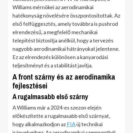
Williams mérnökei az aerodinamikai
hatékonyság növelésére összpontosítottak. Az
első felfüggesztés, amely továbbra is pushrod
elrendezésű, a megfelelő mechanikai
telepítést biztosítja anélkül, hogy a tervezés
nagyobb aerodinamikai hátrányokat jelentene.
Ez az elrendezés különösen a kanyarodási
teljesítményt és a stabilitást javítja.
A front szárny és az aerodinamika
fejlesztései
A rugalmasabb első szárny
A Williams már a 2024-es szezon elején
előkészítette a rugalmasabb első szárnyat,
hogy alkalmazkodjon az
FIA
új technikai
irányelveihez. Az aerodinamikai szempontból