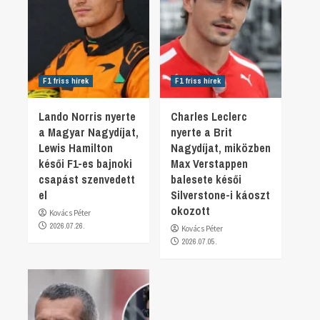
F1 friss hírek
F1 friss hírek
Lando Norris nyerte
Charles Leclerc
a Magyar Nagydíjat,
nyerte a Brit
Lewis Hamilton
Nagydíjat, miközben
késői F1-es bajnoki
Max Verstappen
csapást szenvedett
balesete késői
el
Silverstone-i káoszt
okozott
Kovács Péter
2026.07.26.
Kovács Péter
2026.07.05.