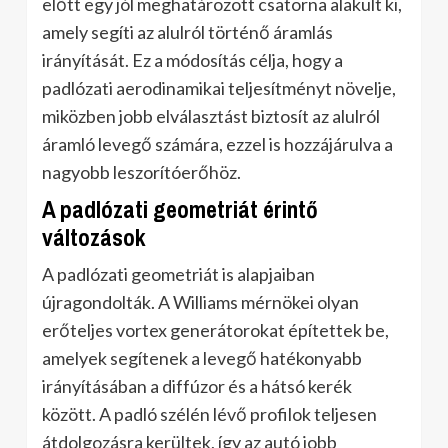
előtt egy jól meghatározott csatorna alakult ki,
amely segíti az alulról történő áramlás
irányítását. Ez a módosítás célja, hogy a
padlózati aerodinamikai teljesítményt növelje,
miközben jobb elválasztást biztosít az alulról
áramló levegő számára, ezzel is hozzájárulva a
nagyobb leszorítóerőhöz.
A padlózati geometriát érintő
változások
A padlózati geometriát is alapjaiban
újragondolták. A Williams mérnökei olyan
erőteljes vortex generátorokat építettek be,
amelyek segítenek a levegő hatékonyabb
irányításában a diffúzor és a hátsó kerék
között. A padló szélén lévő profilok teljesen
átdolgozásra kerültek, így az autó jobb