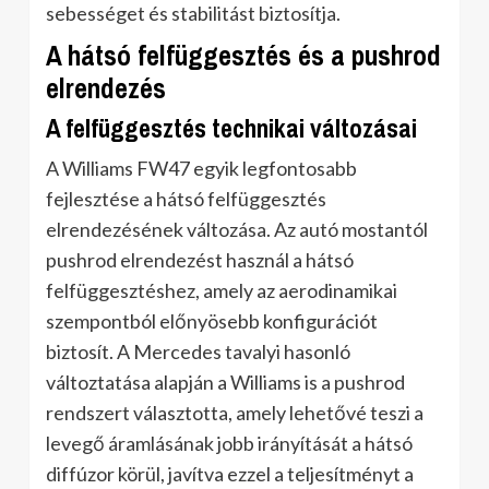
sebességet és stabilitást biztosítja.
A hátsó felfüggesztés és a pushrod
elrendezés
A felfüggesztés technikai változásai
A Williams FW47 egyik legfontosabb
fejlesztése a hátsó felfüggesztés
elrendezésének változása. Az autó mostantól
pushrod elrendezést használ a hátsó
felfüggesztéshez, amely az aerodinamikai
szempontból előnyösebb konfigurációt
biztosít. A Mercedes tavalyi hasonló
változtatása alapján a Williams is a pushrod
rendszert választotta, amely lehetővé teszi a
levegő áramlásának jobb irányítását a hátsó
diffúzor körül, javítva ezzel a teljesítményt a