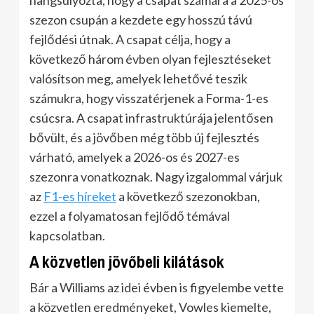
hangsúlyozta, hogy a csapat számára a 2025-ös
szezon csupán a kezdete egy hosszú távú
fejlődési útnak. A csapat célja, hogy a
következő három évben olyan fejlesztéseket
valósítson meg, amelyek lehetővé teszik
számukra, hogy visszatérjenek a Forma-1-es
csúcsra. A csapat infrastruktúrája jelentősen
bővült, és a jövőben még több új fejlesztés
várható, amelyek a 2026-os és 2027-es
szezonra vonatkoznak. Nagy izgalommal várjuk
az
F1-es híreket
a következő szezonokban,
ezzel a folyamatosan fejlődő témával
kapcsolatban.
A közvetlen jövőbeli kilátások
Bár a Williams az idei évben is figyelembe vette
a közvetlen eredményeket, Vowles kiemelte,