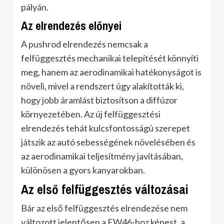
pályán.
Az elrendezés előnyei
A pushrod elrendezés nemcsak a
felfüggesztés mechanikai telepítését könnyíti
meg, hanem az aerodinamikai hatékonyságot is
növeli, mivel a rendszert úgy alakították ki,
hogy jobb áramlást biztosítson a diffúzor
környezetében. Az új felfüggesztési
elrendezés tehát kulcsfontosságú szerepet
játszik az autó sebességének növelésében és
az aerodinamikai teljesítmény javításában,
különösen a gyors kanyarokban.
Az első felfüggesztés változásai
Bár az első felfüggesztés elrendezése nem
változott jelentősen a FW46-hoz képest, a