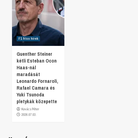
F1 friss hírek
Guenther Steiner
kétli Esteban Ocon
Haas-nál
maradását
Leonardo Fornaroli,
Rafael Camara és
Yuki Tsunoda
pletykák közepette
Kovács Péter
2026.07.03.