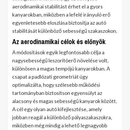
aerodinamikai stabilitást érhet el a gyors
kanyarokban, miközben a lefelé irányuló erő
egyenletesebb eloszlása biztosítja az autó
stabilitását különböző sebességű szakaszokon.
Az aerodinamikai célok és előnyök
A módosítások egyik legfontosabb célja a
nagysebességű leszorítóerő növelése volt,
különösen a magas tempójú kanyarokban. A
csapat a padlózati geometriát úgy
optimalizálta, hogy szélesebb működési
tartományban biztosítson egyensúlyt az
alacsony és magas sebességű kanyarok között.
A cél egy olyan autó kifejlesztése, amely
jobban reagál a különböző pályaszakaszokra,
miközben még mindig a lehető legnagyobb