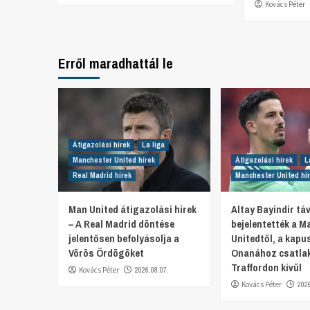
Kovács Péter
Erről maradhattál le
Átigazolási hírek
La liga
Manchester United hírek
Átigazolási hírek
L
Real Madrid hírek
Manchester United hí
Man United átigazolási hírek
Altay Bayindir t
– A Real Madrid döntése
bejelentették a M
jelentősen befolyásolja a
Unitedtől, a kapu
Vörös Ördögöket
Onanához csatlak
Traffordon kívül
Kovács Péter
2026.08.07.
Kovács Péter
202