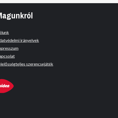
Magunkról
ólunk
datvédelmi irányelvek
mpresszum
apcsolat
lelősségteljes szerencsejáték