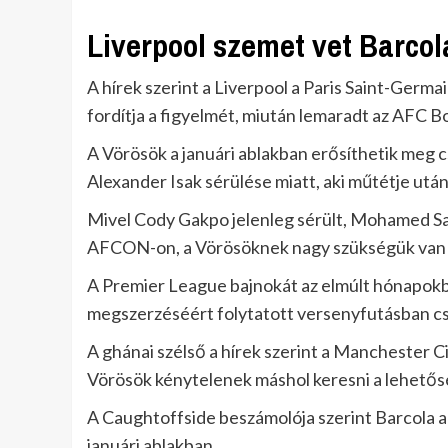
Liverpool szemet vet Barco
A hírek szerint a Liverpool a Paris Saint-Germ
fordítja a figyelmét, miután lemaradt az AFC
A Vörösök a januári ablakban erősíthetik meg 
Alexander Isak sérülése miatt, aki műtétje utá
Mivel Cody Gakpo jelenleg sérült, Mohamed Sala
AFCON-on, a Vörösöknek nagy szükségük van e
A Premier League bajnokát az elmúlt hónapok
megszerzéséért folytatott versenyfutásban c
A ghánai szélső a hírek szerint a Manchester Ci
Vörösök kénytelenek máshol keresni a lehetős
A Caughtoffside beszámolója szerint Barcola a 
januári ablakban.