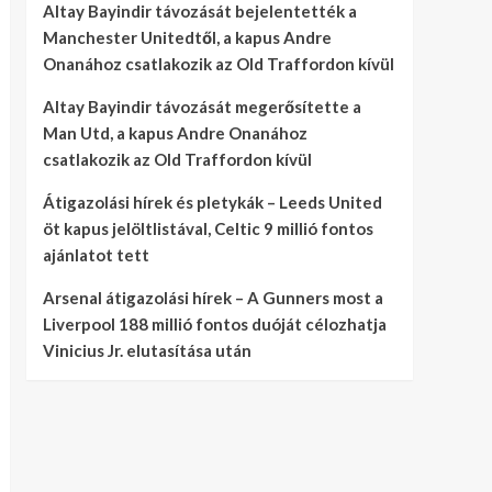
Altay Bayindir távozását bejelentették a
Manchester Unitedtől, a kapus Andre
Onanához csatlakozik az Old Traffordon kívül
Altay Bayindir távozását megerősítette a
Man Utd, a kapus Andre Onanához
csatlakozik az Old Traffordon kívül
Átigazolási hírek és pletykák – Leeds United
öt kapus jelöltlistával, Celtic 9 millió fontos
ajánlatot tett
Arsenal átigazolási hírek – A Gunners most a
Liverpool 188 millió fontos duóját célozhatja
Vinicius Jr. elutasítása után