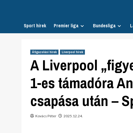
Skip
to
content
Sport hírek
Premier liga
Bundesliga
L
Átigazolási hírek
Liverpool hírek
A Liverpool „figy
1-es támadóra A
csapása után – S
Kovács Péter
2025.12.24.