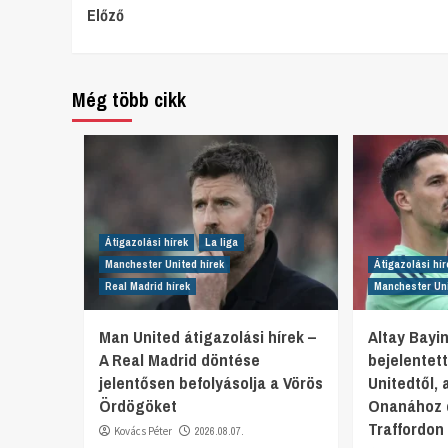
Continue
Előző
Reading
Még több cikk
Átigazolási hírek
La liga
Manchester United hírek
Átigazolási hír
Real Madrid hírek
Manchester Uni
Man United átigazolási hírek –
Altay Bayi
A Real Madrid döntése
bejelentet
jelentősen befolyásolja a Vörös
Unitedtől,
Ördögöket
Onanához c
Traffordon 
Kovács Péter
2026.08.07.