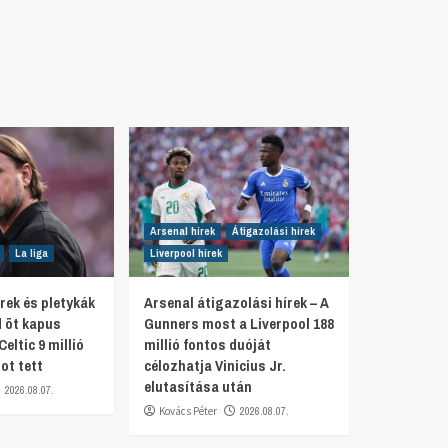
Arsenal hírek
Átigazolási hírek
La liga
Liverpool hírek
rek és pletykák
Arsenal átigazolási hírek – A
d öt kapus
Gunners most a Liverpool 188
Celtic 9 millió
millió fontos duóját
ot tett
célozhatja Vinicius Jr.
elutasítása után
2026.08.07.
Kovács Péter
2026.08.07.