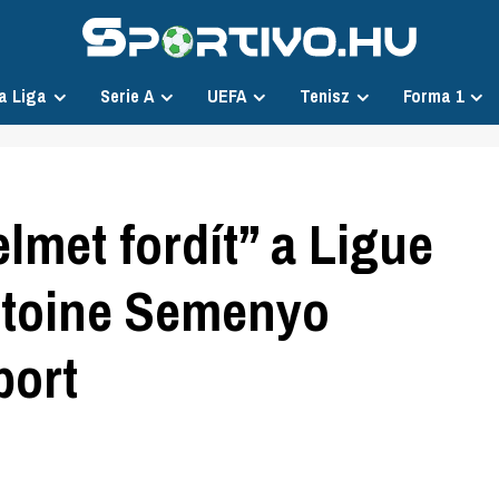
a Liga
Serie A
UEFA
Tenisz
Forma 1
elmet fordít” a Ligue
ntoine Semenyo
port