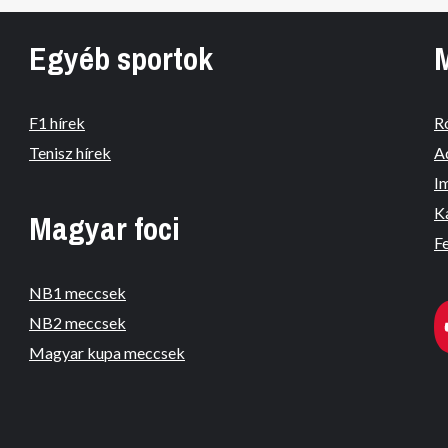
Egyéb sportok
F1 hírek
R
Tenisz hírek
A
I
K
Magyar foci
Fe
NB1 meccsek
NB2 meccsek
Magyar kupa meccsek