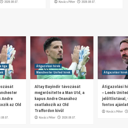
2026.08.07.
Kovács Péter
2026.08.07.
a liga
Átigazolási hírek
rek
Manchester United hírek
Átigazolási hírek
ávozását
Altay Bayindir távozását
Átigazolási hí
anchester
megerősítette a Man Utd, a
– Leeds Unite
s Andre
kapus Andre Onanához
jelöltlistával, 
ozik az Old
csatlakozik az Old
fontos ajánlat
Traffordon kívül
Kovács Péter
6.08.07.
Kovács Péter
2026.08.07.