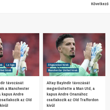
Következő
ek
La liga
Átigazolási hírek
ted hírek
Manchester United hírek
ndir távozását
Altay Bayindir távozását
ték a Manchester
megerősítette a Man Utd, a
 a kapus Andre
kapus Andre Onanához
satlakozik az Old
csatlakozik az Old Traffordon
kívül
kívül