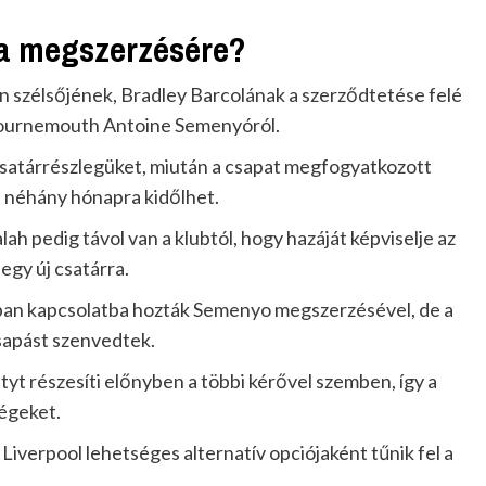
la megszerzésére?
ain szélsőjének, Bradley Barcolának a szerződtetése felé
 Bournemouth Antoine Semenyóról.
csatárrészlegüket, miután a csapat megfogyatkozott
n néhány hónapra kidőlhet.
h pedig távol van a klubtól, hogy hazáját képviselje az
gy új csatárra.
ban kapcsolatba hozták Semenyo megszerzésével, de a
sapást szenvedtek.
tyt részesíti előnyben a többi kérővel szemben, így a
égeket.
Liverpool lehetséges alternatív opciójaként tűnik fel a