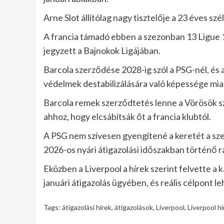
Arne Slot állítólag nagy tisztelője a 23 éves sz
A francia támadó ebben a szezonban 13 Ligue 1-e
jegyzett a Bajnokok Ligájában.
Barcola szerződése 2028-ig szól a PSG-nél, és a 
védelmek destabilizálására való képessége mia
Barcola remek szerződtetés lenne a Vörösök sz
ahhoz, hogy elcsábítsák őt a francia klubtól.
A PSG nem szívesen gyengítené a keretét a sz
2026-os nyári átigazolási időszakban történő r
Eközben a Liverpool a hírek szerint felvette a
januári átigazolás ügyében, és reális célpont le
Tags:
átigazolási hírek
,
átigazolások
,
Liverpool
,
Liverpool hí