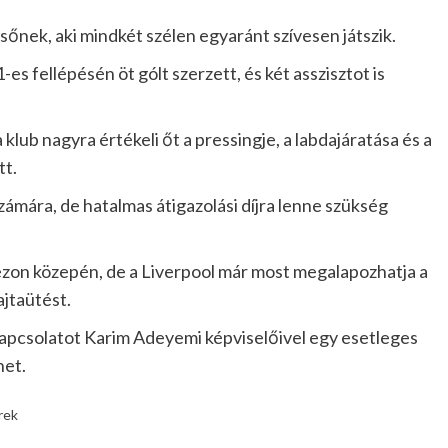
élsőnek, aki mindkét szélen egyaránt szívesen játszik.
s fellépésén öt gólt szerzett, és két asszisztot is
klub nagyra értékeli őt a pressingje, a labdajáratása és a
tt.
ámára, de hatalmas átigazolási díjra lenne szükség
ezon közepén, de a Liverpool már most megalapozhatja a
ajtaütést.
 kapcsolatot Karim Adeyemi képviselőivel egy esetleges
het.
rek