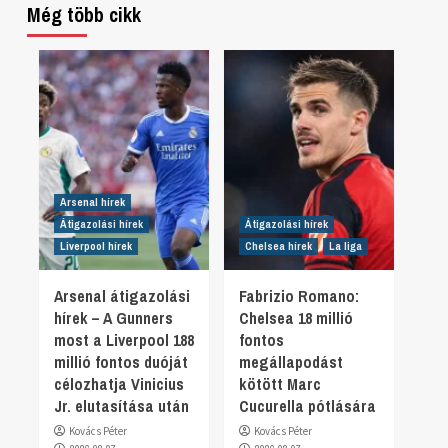
Még több cikk
Arsenal hírek
Átigazolási hírek
Átigazolási hírek
Liverpool hírek
Chelsea hírek
La liga
Arsenal átigazolási
Fabrizio Romano:
hírek – A Gunners
Chelsea 18 millió
most a Liverpool 188
fontos
millió fontos duóját
megállapodást
célozhatja Vinicius
kötött Marc
Jr. elutasítása után
Cucurella pótlására
Kovács Péter
Kovács Péter