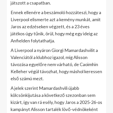
játszott a csapatban.
Ennek ellenére a beszámoló hozzáteszi, hogy a
Liverpool elismerte azt a kemény munkát, amit
Jaros az edzéseken végzett, és a 23 éves
játékos úgy tűnik, örül, hogy még egy ideig az
Anfielden folytathatja.
A Liverpool a nyáron Giorgi Mamardashvilit a
Valenciától a klubhoz igazol, míg Alisson
távozása egyelőre nem várható, de Caoimhin
Kelleher végül távozhat, hogy máshol keressen
első számú mezt.
A jelek szerint Mamardashvili újabb
kölcsönkijutása a következő szezonban sem
kizárt, így van rá esély, hogy Jaros a 2025-26-os
kampányt Alisson tartalék lövő-védnökeként