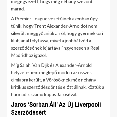
megegyezett, hogy még néhány szezont
marad.
A Premier League vezetőinek azonban úgy
tűnik, hogy Trent Alexander-Arnoldot nem
sikerült meggyőzniük arról, hogy gyermekkori
klubjánál folytassa, mivel a jobbhátvéd a
szerződésének lejártával ingyenesen a Real
Madridhoz igazol.
Míg Salah, Van Dijk és Alexander-Arnold
helyzete nem meglepő módon az összes
címlapra került, a Vörösöknek még néhány
kritikus szerződésdöntés előtt állnak, köztük a
harmadik számú kapus Jaroséval.
Jaros ‘Sorban Áll’ Az Új Liverpooli
Szerződésért