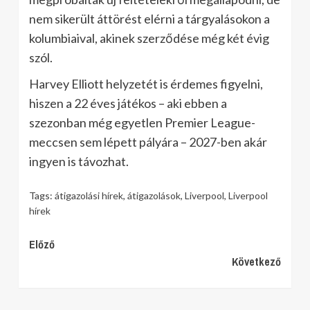
nem sikerült áttörést elérni a tárgyalásokon a
kolumbiaival, akinek szerződése még két évig
szól.
Harvey Elliott helyzetét is érdemes figyelni,
hiszen a 22 éves játékos – aki ebben a
szezonban még egyetlen Premier League-
meccsen sem lépett pályára – 2027-ben akár
ingyen is távozhat.
Tags:
átigazolási hírek
,
átigazolások
,
Liverpool
,
Liverpool
hírek
Continue
Előző
Következő
Reading