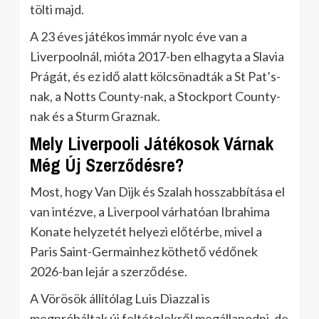
tölti majd.
A 23 éves játékos immár nyolc éve van a
Liverpoolnál, mióta 2017-ben elhagyta a Slavia
Prágát, és ez idő alatt kölcsönadták a St Pat’s-
nak, a Notts County-nak, a Stockport County-
nak és a Sturm Graznak.
Mely Liverpooli Játékosok Várnak
Még Új Szerződésre?
Most, hogy Van Dijk és Szalah hosszabbítása el
van intézve, a Liverpool várhatóan Ibrahima
Konate helyzetét helyezi előtérbe, mivel a
Paris Saint-Germainhez köthető védőnek
2026-ban lejár a szerződése.
A Vörösök állítólag Luis Diazzal is
megpróbáltak új feltételekről megállapodni, de