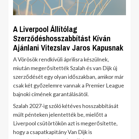
A Liverpool Állítólag
Szerződéshosszabbítást Kíván
Ajánlani Vitezslav Jaros Kapusnak
A Vörösök rendkívüli áprilisra készülnek,
miután megerősítették Szalah és van Dijk új
szerződését egy olyan időszakban, amikor már
csak két győzelemre vannak a Premier League
bajnoki címének garantálásától.
Szalah 2027-ig szóló kétéves hosszabbítását
múlt pénteken jelentették be, mielőtt a
Liverpool csütörtökön azt is megerősítette,
hogy a csapatkapitány Van Dijk is