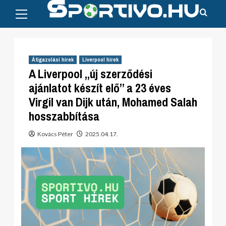
Primary
Skip
Menu
to
content
Átigazolási hírek
Liverpool hírek
A Liverpool „új szerződési
ajánlatot készít elő” a 23 éves
Virgil van Dijk után, Mohamed Salah
hosszabbítása
Kovács Péter
2025.04.17.