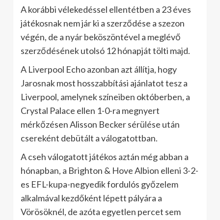
A korábbi vélekedéssel ellentétben a 23 éves
játékosnak nem jár ki a szerződése a szezon
végén, de a nyár beköszöntével a meglévő
szerződésének utolsó 12 hónapját tölti majd.
A Liverpool Echo azonban azt állítja, hogy
Jarosnak most hosszabbítási ajánlatot tesz a
Liverpool, amelynek színeiben októberben, a
Crystal Palace ellen 1-0-ra megnyert
mérkőzésen Alisson Becker sérülése után
csereként debütált a válogatottban.
A cseh válogatott játékos aztán még abban a
hónapban, a Brighton & Hove Albion elleni 3-2-
es EFL-kupa-negyedik fordulós győzelem
alkalmával kezdőként lépett pályára a
Vörösöknél, de azóta egyetlen percet sem