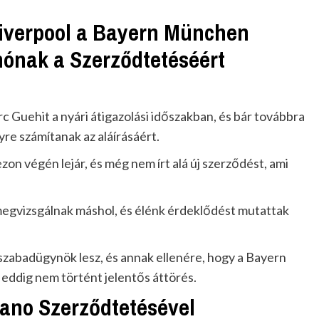
Liverpool a Bayern München
ónak a Szerződtetéséért
 Guehit a nyári átigazolási időszakban, és bár továbbra
yre számítanak az aláírásáért.
on végén lejár, és még nem írt alá új szerződést, ami
 megvizsgálnak máshol, és élénk érdeklődést mutattak
szabadügynök lesz, és annak ellenére, hogy a Bayern
eddig nem történt jelentős áttörés.
no Szerződtetésével