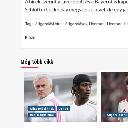
A hírek szerint a Liverpoolt és a Bayernt is k
Schlotterbecknek a megszerzésével, de egy jan
Tags:
átigazolási hírek
,
átigazolások
,
Liverpool
,
Liverpool hí
Continue
Előző
Reading
Még több cikk
Átigazolási hírek
La liga
Real Madrid hírek
Átigazolási hír