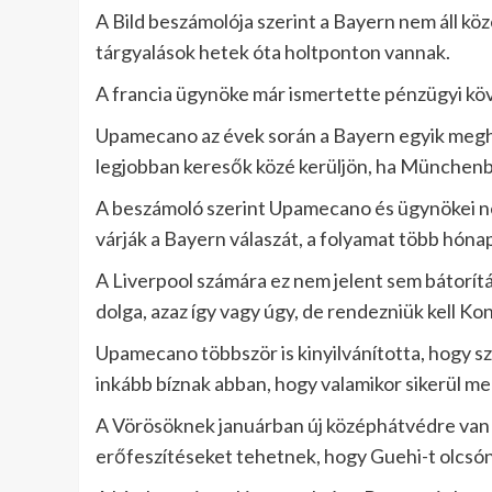
A Bild beszámolója szerint a Bayern nem áll 
tárgyalások hetek óta holtponton vannak.
A francia ügynöke már ismertette pénzügyi köv
Upamecano az évek során a Bayern egyik meghat
legjobban keresők közé kerüljön, ha Münchenben
A beszámoló szerint Upamecano és ügynökei ne
várják a Bayern válaszát, a folyamat több hónap
A Liverpool számára ez nem jelent sem bátorít
dolga, azaz így vagy úgy, de rendezniük kell Kon
Upamecano többször is kinyilvánította, hogy sz
inkább bíznak abban, hogy valamikor sikerül me
A Vörösöknek januárban új középhátvédre van 
erőfeszítéseket tehetnek, hogy Guehi-t olcsó