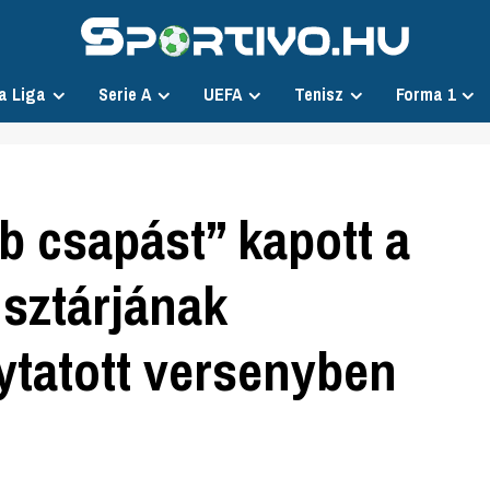
a Liga
Serie A
UEFA
Tenisz
Forma 1
b csapást” kapott a
sztárjának
lytatott versenyben