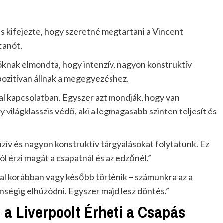
s kifejezte, hogy szeretné megtartani a Vincent
canót.
óknak elmondta, hogy intenzív, nagyon konstruktív
 pozitívan állnak a megegyezéshez.
l kapcsolatban. Egyszer azt mondják, hogy van
világklasszis védő, aki a legmagasabb szinten teljesít és
zív és nagyon konstruktív tárgyalásokat folytatunk. Ez
l érzi magát a csapatnál és az edzőnél.”
al korábban vagy később történik – számunkra az a
ségig elhúzódni. Egyszer majd lesz döntés.”
a Liverpoolt Érheti a Csapás