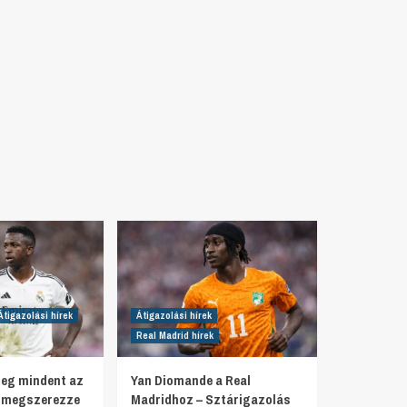
Átigazolási hírek
Átigazolási hírek
Real Madrid hírek
meg mindent az
Yan Diomande a Real
y megszerezze
Madridhoz – Sztárigazolás