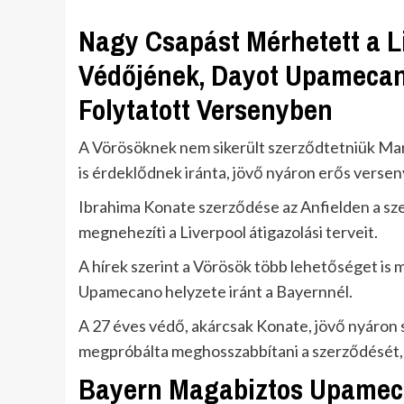
Nagy Csapást Mérhetett a 
Védőjének, Dayot Upamecan
Folytatott Versenyben
A Vörösöknek nem sikerült szerződtetniük Marc
is érdeklődnek iránta, jövő nyáron erős versen
Ibrahima Konate szerződése az Anfielden a szez
megnehezíti a Liverpool átigazolási terveit.
A hírek szerint a Vörösök több lehetőséget is
Upamecano helyzete iránt a Bayernnél.
A 27 éves védő, akárcsak Konate, jövő nyáron 
megpróbálta meghosszabbítani a szerződését, 
Bayern Magabiztos Upameca