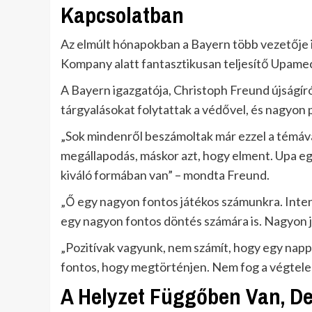
Kapcsolatban
Az elmúlt hónapokban a Bayern több vezetője i
Kompany alatt fantasztikusan teljesítő Upame
A Bayern igazgatója, Christoph Freund újságír
tárgyalásokat folytattak a védővel, és nagyon
„Sok mindenről beszámoltak már ezzel a témáva
megállapodás, máskor azt, hogy elment. Upa egy 
kiváló formában van” – mondta Freund.
„Ő egy nagyon fontos játékos számunkra. Inten
egy nagyon fontos döntés számára is. Nagyon jó
„Pozitívak vagyunk, nem számít, hogy egy napp
fontos, hogy megtörténjen. Nem fog a végtelen
A Helyzet Függőben Van, De 