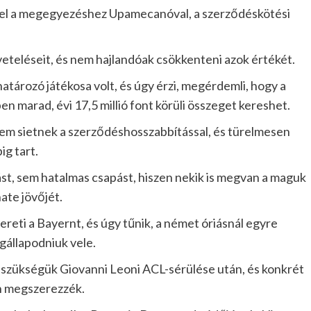
közel a megegyezéshez Upamecanóval, a szerződéskötési
eteléseit, és nem hajlandóak csökkenteni azok értékét.
ározó játékosa volt, és úgy érzi, megérdemli, hogy a
 marad, évi 17,5 millió font körüli összeget kereshet.
m sietnek a szerződéshosszabbítással, és türelmesen
ig tart.
ást, sem hatalmas csapást, hiszen nekik is megvan a maguk
ate jövőjét.
ereti a Bayernt, és úgy tűnik, a német óriásnál egyre
gállapodniuk vele.
szükségük Giovanni Leoni ACL-sérülése után, és konkrét
n megszerezzék.