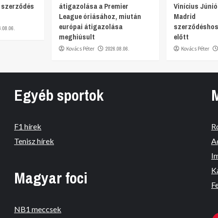
s szerződés
átigazolása a Premier
Vinícius Júnió
League óriásához, miután
Madrid
európai átigazolása
szerződéshos
6.08.06.
meghiúsult
előtt
Kovács Péter
2026.08.06.
Kovács Péter
Egyéb sportok
F1 hírek
R
Tenisz hírek
A
I
K
Magyar foci
Fe
NB1 meccsek