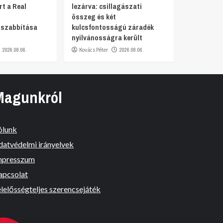
rt a Real
lezárva: csillagászati
összeg és két
szabbítása
kulcsfontosságú záradék
nyilvánosságra került
2026.08.06.
Kovács Péter
2026.08.06.
Magunkról
ólunk
datvédelmi irányelvek
mpresszum
apcsolat
lelősségteljes szerencsejáték