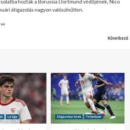
apcsolatba hozták a Borussia Dortmund védőjének, Nico
uári átigazolás nagyon valószínűtlen.
rek
Következő
ek
La liga
Átigazolási hírek
Tottenham