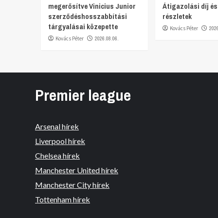
megerősítve Vinicius Junior
Átigazolási díj é
szerződéshosszabbítási
részletek
tárgyalásai közepette
Kovács Péter
202
Kovács Péter
2026.08.06.
Premier league
Arsenal hírek
Liverpool hírek
Chelsea hírek
Manchester United hírek
Manchester City hírek
Tottenham hírek