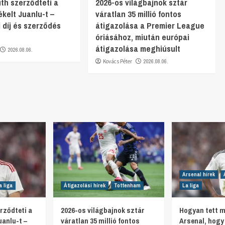
h szerződteti a
2026-os világbajnok sztár
ékelt Juanlu-t –
váratlan 35 millió fontos
 díj és szerződés
átigazolása a Premier League
óriásához, miután európai
átigazolása meghiúsult
2026.08.06.
Kovács Péter
2026.08.06.
Arsenal hírek
a liga
Átigazolási hírek
Tottenham
La liga
rződteti a
2026-os világbajnok sztár
Hogyan tett 
uanlu-t –
váratlan 35 millió fontos
Arsenal, hog