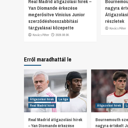
Real Madrid átigazolási hírek –
Bournemout
Yan Diomande érkezése
nagyra ért
megerősítve Vinicius Junior
Átigazolási
szerződéshosszabbítási
részletek
tárgyalásai közepette
Kovács Péter
Kovács Péter
2026.08.06.
Erről maradhattál le
Átigazolási hírek
La liga
Real Madrid hírek
Átigazolási hírek
L
Real Madrid átigazolási hírek
Bournemouth sze
– Yan Diomande érkezése
nagyra értékelt J