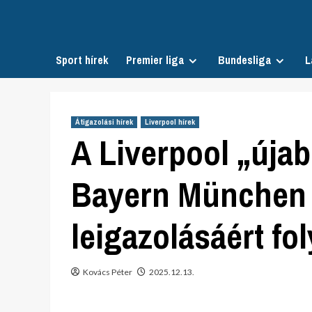
Skip
to
content
Sport hírek
Premier liga
Bundesliga
L
Átigazolási hírek
Liverpool hírek
A Liverpool „újab
Bayern München 
leigazolásáért fo
Kovács Péter
2025.12.13.