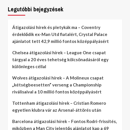
Legutóbbi bejegyzések
Átigazolási hírek és pletykák ma – Coventry
érdeklődik ex-Man Utd fiatalért, Crystal Palace
ajánlatot tett 42,9 millió fontos középpályásért
Chelsea átigazolási hírek – League One csapat
tárgyal a 20 éves tehetség kölcsönadásáról egy
különleges céllal
Wolves átigazolási hírek – A Molineux csapat
„kétségbeesetten” verseng a Championship
riválisaival a 10 millió fontos középpályásért
Tottenham átigazolási hírek – Cristian Romero
egyetlen klubra vár az Arsenal-áttörés után
Barcelona átigazolási hírek – Fontos Rodri-frissítés,
miközben a Man City jelentős ajánlatot kap a 69