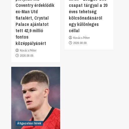
Coventry érdeklődik
csapat tárgyal a 20
ex-Man Utd
éves tehetség
fiatalért, Crystal
kölcsönadásáról
Palace ajánlatot
egy különleges
tett 42,9 millió
céllal
fontos
Kovács Péter
középpályásért
2026.08.09.
Kovács Péter
2026.08.09.
Átigazolási hírek