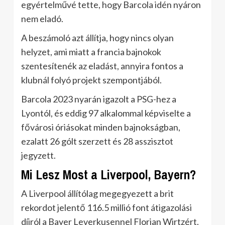
egyértelművé tette, hogy Barcola idén nyáron
nem eladó.
A beszámoló azt állítja, hogy nincs olyan
helyzet, ami miatt a francia bajnokok
szentesítenék az eladást, annyira fontos a
klubnál folyó projekt szempontjából.
Barcola 2023 nyarán igazolt a PSG-hez a
Lyontól, és eddig 97 alkalommal képviselte a
fővárosi óriásokat minden bajnokságban,
ezalatt 26 gólt szerzett és 28 asszisztot
jegyzett.
Mi Lesz Most a Liverpool, Bayern?
A Liverpool állítólag megegyezett a brit
rekordot jelentő 116.5 millió font átigazolási
díjról a Bayer Leverkusennel Florian Wirtzért.