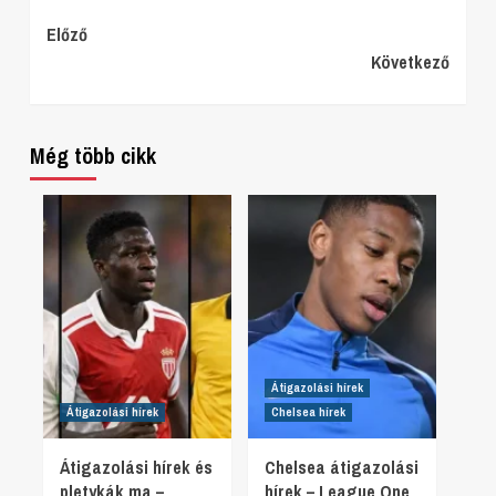
Continue
Előző
Következő
Reading
Még több cikk
Átigazolási hírek
Átigazolási hírek
Chelsea hírek
Átigazolási hírek és
Chelsea átigazolási
pletykák ma –
hírek – League One