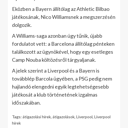
Eközben a Bayern állítólag az Athletic Bilbao
játékosának, Nico Williamsnek a megszerzésén
dolgozik.
A Williams-saga azonban úgy tűnik, újabb
fordulatot vett: a Barcelona állítólag pénteken
találkozott az ügynökével, hogy egy esetleges
Camp Nouba költözésről tárgyaljanak.
A jelek szerint a Liverpool és a Bayern is
továbblép Barcola ügyében, a PSG pedig nem
hajlandó elengedni egyik legtehetségesebb
játékosát a klub történetének izgalmas
időszakában.
Tags:
átigazolási hírek
,
átigazolások
,
Liverpool
,
Liverpool
hírek