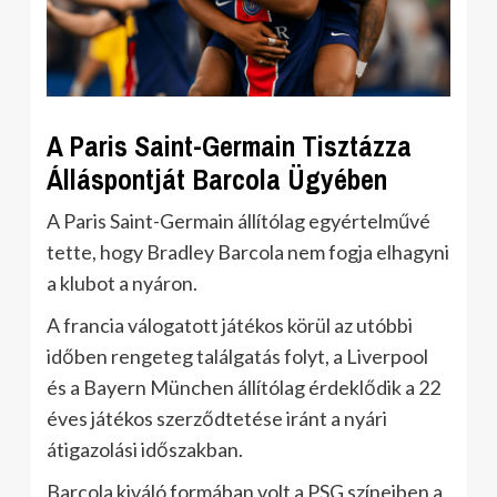
A Paris Saint-Germain Tisztázza
Álláspontját Barcola Ügyében
A Paris Saint-Germain állítólag egyértelművé
tette, hogy Bradley Barcola nem fogja elhagyni
a klubot a nyáron.
A francia válogatott játékos körül az utóbbi
időben rengeteg találgatás folyt, a Liverpool
és a Bayern München állítólag érdeklődik a 22
éves játékos szerződtetése iránt a nyári
átigazolási időszakban.
Barcola kiváló formában volt a PSG színeiben a