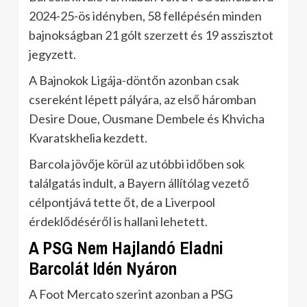
2024-25-ös idényben, 58 fellépésén minden
bajnokságban 21 gólt szerzett és 19 asszisztot
jegyzett.
A Bajnokok Ligája-döntőn azonban csak
csereként lépett pályára, az első háromban
Desire Doue, Ousmane Dembele és Khvicha
Kvaratskhelia kezdett.
Barcola jövője körül az utóbbi időben sok
találgatás indult, a Bayern állítólag vezető
célpontjává tette őt, de a Liverpool
érdeklődéséről is hallani lehetett.
A PSG Nem Hajlandó Eladni
Barcolát Idén Nyáron
A Foot Mercato szerint azonban a PSG