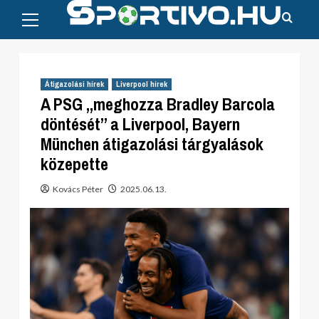
Primary
Skip
Menu
to
content
Átigazolási hírek
Liverpool hírek
A PSG „meghozza Bradley Barcola
döntését” a Liverpool, Bayern
München átigazolási tárgyalások
közepette
Kovács Péter
2025.06.13.