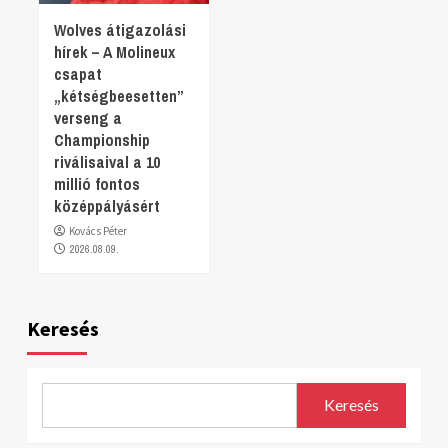
Wolves átigazolási
hírek – A Molineux
csapat
„kétségbeesetten”
verseng a
Championship
riválisaival a 10
millió fontos
középpályásért
Kovács Péter
2026.08.09.
Keresés
Keresés