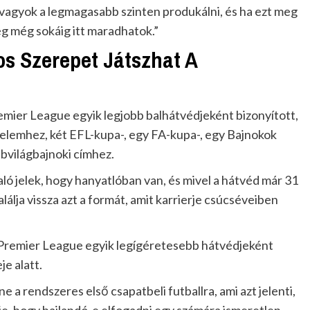
vagyok a legmagasabb szinten produkálni, és ha ezt meg
eg még sokáig itt maradhatok.”
s Szerepet Játszhat A
Premier League egyik legjobb balhátvédjeként bizonyított,
elemhez, két EFL-kupa-, egy FA-kupa-, egy Bajnokok
bvilágbajnoki címhez.
ó jelek, hogy hanyatlóban van, és mivel a hátvéd már 31
lálja vissza azt a formát, amit karrierje csúcséveiben
 a Premier League egyik legígéretesebb hátvédjeként
e alatt.
a rendszeres első csapatbeli futballra, ami azt jelenti,