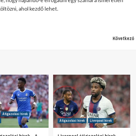
ie, hogy hajlandó-e elfogadni egy számára ismeretlen
ltözni, ahol kezdő lehet.
Következő
Átigazolási hírek
Átigazolási hírek
Liverpool hírek
gazolási hírek – A
Liverpool átigazolási hírek –