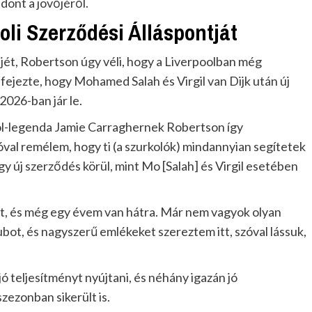
dönt a jövőjéről.
oli Szerződési Álláspontját
őjét, Robertson úgy véli, hogy a Liverpoolban még
fejezte, hogy Mohamed Salah és Virgil van Dijk után új
2026-ban jár le.
ol-legenda Jamie Carraghernek Robertson így
óval remélem, hogy ti (a szurkolók) mindannyian segítetek
 új szerződés körül, mint Mo [Salah] és Virgil esetében
lt, és még egy évem van hátra. Már nem vagyok olyan
lubot, és nagyszerű emlékeket szereztem itt, szóval lássuk,
 teljesítményt nyújtani, és néhány igazán jó
zezonban sikerült is.