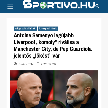
Primary
Skip
Menu
to
content
Átigazolási hírek
Liverpool hírek
Antoine Semenyo legújabb
Liverpool „komoly” riválisa a
Manchester City, de Pep Guardiola
jelentős „lökést” vár
Kovács Péter
2025.12.28.