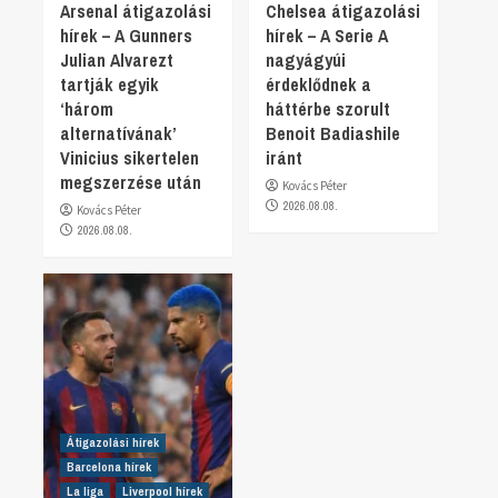
Arsenal átigazolási
Chelsea átigazolási
hírek – A Gunners
hírek – A Serie A
Julian Alvarezt
nagyágyúi
tartják egyik
érdeklődnek a
‘három
háttérbe szorult
alternatívának’
Benoit Badiashile
Vinicius sikertelen
iránt
megszerzése után
Kovács Péter
2026.08.08.
Kovács Péter
2026.08.08.
Átigazolási hírek
Barcelona hírek
La liga
Liverpool hírek