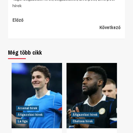
hírek
Continue
Előző
Következő
Reading
Még több cikk
Arsenal hírek
Átigazolási hírek
Átigazolási hírek
La liga
Chelsea hírek