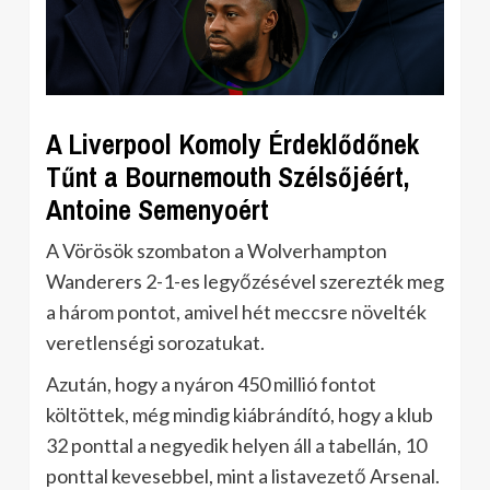
A Liverpool Komoly Érdeklődőnek
Tűnt a Bournemouth Szélsőjéért,
Antoine Semenyoért
A Vörösök szombaton a Wolverhampton
Wanderers 2-1-es legyőzésével szerezték meg
a három pontot, amivel hét meccsre növelték
veretlenségi sorozatukat.
Azután, hogy a nyáron 450 millió fontot
költöttek, még mindig kiábrándító, hogy a klub
32 ponttal a negyedik helyen áll a tabellán, 10
ponttal kevesebbel, mint a listavezető Arsenal.