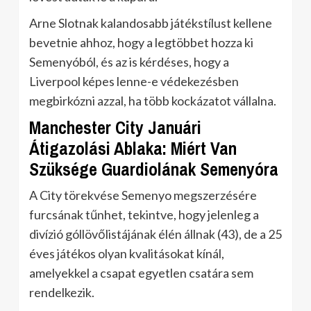
Arne Slotnak kalandosabb játékstílust kellene
bevetnie ahhoz, hogy a legtöbbet hozza ki
Semenyóból, és az is kérdéses, hogy a
Liverpool képes lenne-e védekezésben
megbirkózni azzal, ha több kockázatot vállalna.
Manchester City Januári
Átigazolási Ablaka: Miért Van
Szüksége Guardiolának Semenyóra
A City törekvése Semenyo megszerzésére
furcsának tűnhet, tekintve, hogy jelenleg a
divízió góllövőlistájának élén állnak (43), de a 25
éves játékos olyan kvalitásokat kínál,
amelyekkel a csapat egyetlen csatára sem
rendelkezik.