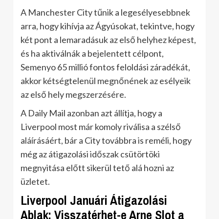
A Manchester City tűnik a legesélyesebbnek
arra, hogy kihívja az Ágyúsokat, tekintve, hogy
két pont a lemaradásuk az első helyhez képest,
és ha aktiválnák a bejelentett célpont,
Semenyo 65 millió fontos feloldási záradékát,
akkor kétségtelenül megnőnének az esélyeik
az első hely megszerzésére.
A Daily Mail azonban azt állítja, hogy a
Liverpool most már komoly riválisa a szélső
aláírásáért, bár a City továbbra is reméli, hogy
még az átigazolási időszak csütörtöki
megnyitása előtt sikerül tető alá hozni az
üzletet.
Liverpool Januári Átigazolási
Ablak: Visszatérhet-e Arne Slot a