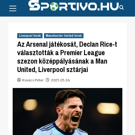
Primary
Skip
Menu
to
content
Liverpool hírek
Manchester United hírek
Az Arsenal játékosát, Declan Rice-t
választották a Premier League
szezon középpályásának a Man
United, Liverpool sztárjai
Kovács Péter
2025.05.26.