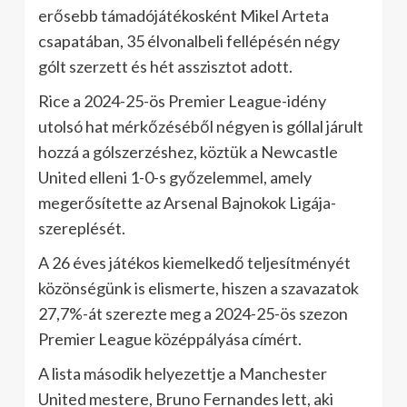
erősebb támadójátékosként Mikel Arteta
csapatában, 35 élvonalbeli fellépésén négy
gólt szerzett és hét asszisztot adott.
Rice a 2024-25-ös Premier League-idény
utolsó hat mérkőzéséből négyen is góllal járult
hozzá a gólszerzéshez, köztük a Newcastle
United elleni 1-0-s győzelemmel, amely
megerősítette az Arsenal Bajnokok Ligája-
szereplését.
A 26 éves játékos kiemelkedő teljesítményét
közönségünk is elismerte, hiszen a szavazatok
27,7%-át szerezte meg a 2024-25-ös szezon
Premier League középpályása címért.
A lista második helyezettje a Manchester
United mestere, Bruno Fernandes lett, aki