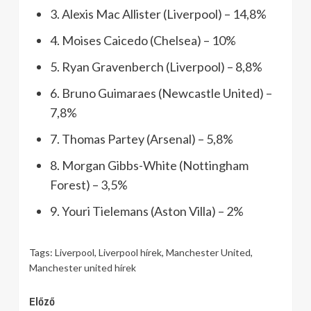
3. Alexis Mac Allister (Liverpool) – 14,8%
4. Moises Caicedo (Chelsea) – 10%
5. Ryan Gravenberch (Liverpool) – 8,8%
6. Bruno Guimaraes (Newcastle United) –
7,8%
7. Thomas Partey (Arsenal) – 5,8%
8. Morgan Gibbs-White (Nottingham
Forest) – 3,5%
9. Youri Tielemans (Aston Villa) – 2%
Tags:
Liverpool
,
Liverpool hírek
,
Manchester United
,
Manchester united hírek
Continue
Előző