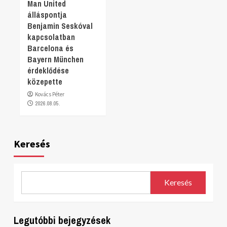
Man United
álláspontja
Benjamin Seskóval
kapcsolatban
Barcelona és
Bayern München
érdeklődése
közepette
Kovács Péter
2026.08.05.
Keresés
Keresés
Legutóbbi bejegyzések