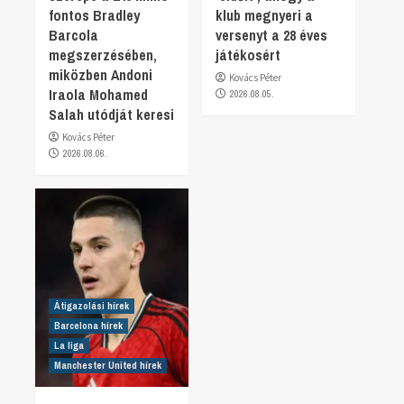
fontos Bradley
klub megnyeri a
Barcola
versenyt a 28 éves
megszerzésében,
játékosért
miközben Andoni
Kovács Péter
Iraola Mohamed
2026.08.05.
Salah utódját keresi
Kovács Péter
2026.08.06.
Átigazolási hírek
Barcelona hírek
La liga
Manchester United hírek