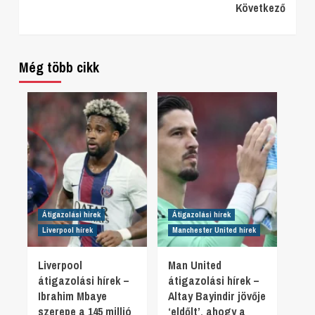
Következő
Reading
Még több cikk
Átigazolási hírek
Átigazolási hírek
Liverpool hírek
Manchester United hírek
Liverpool
Man United
átigazolási hírek –
átigazolási hírek –
Ibrahim Mbaye
Altay Bayindir jövője
szerepe a 145 millió
‘eldőlt’, ahogy a