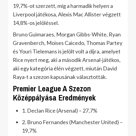
19,7%-ot szerzett, míg a harmadik helyen a
Liverpool játékosa, Alexis Mac Allister végzett
14,8%-os jelöléssel.
Bruno Guimaraes, Morgan Gibbs-White, Ryan
Gravenberch, Moises Caicedo, Thomas Partey
és Youri Tielemans is jelölt volt a díjra, amelyet
Rice nyert meg, aki a második Arsenal-játékos,
aki egy kategória élén végzett, miután David
Raya-t a szezon kapusának választották.
Premier League A Szezon
Középpályása Eredmények
1. Declan Rice (Arsenal) – 27,7%
2. Bruno Fernandes (Manchester United) –
19,7%