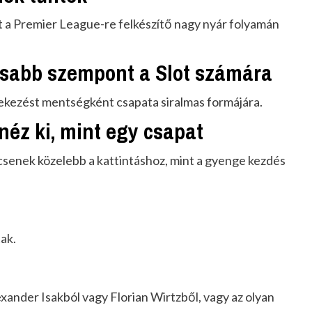
 a Premier League-re felkészítő nagy nyár folyamán
rosabb szempont a Slot számára
ltekezést mentségként csapata siralmas formájára.
néz ki, mint egy csapat
csenek közelebb a kattintáshoz, mint a gyenge kezdés
ak.
exander Isakból vagy Florian Wirtzből, vagy az olyan