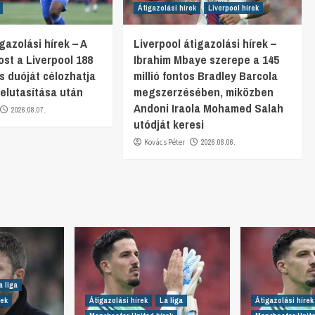
Átigazolási hírek
Liverpool hírek
gazolási hírek – A
Liverpool átigazolási hírek –
st a Liverpool 188
Ibrahim Mbaye szerepe a 145
os duóját célozhatja
millió fontos Bradley Barcola
. elutasítása után
megszerzésében, miközben
Andoni Iraola Mohamed Salah
2026.08.07.
utódját keresi
Kovács Péter
2026.08.06.
a liga
rek
Átigazolási hírek
La liga
Átigazolási hírek