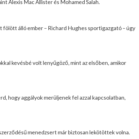
int Alexis Mac Allister és Mohamed Salah.
t fölött álló ember – Richard Hughes sportigazgató – úgy
okkal kevésbé volt lenyűgöző, mint az elsőben, amikor
érd, hogy aggályok merüljenek fel azzal kapcsolatban,
ó szerződésű menedzsert már biztosan lekötöttek volna.