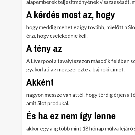
alapemberek teljesítményének visszaesését, m
A kérdés most az, hogy
hogy meddig mehet ez így tovább, mielőtt a Slo
érzi, hogy cselekednie kell.
A tény az
A Liverpool a tavalyi szezon második felében s
gyakorlatilag megszerezte a bajnoki címet.
Akként
nagyon messze van attól, hogy térdig érjen a t
amit Slot produkál.
És ha ez nem így lenne
akkor egy alig több mint 18 hónap múlva lejár