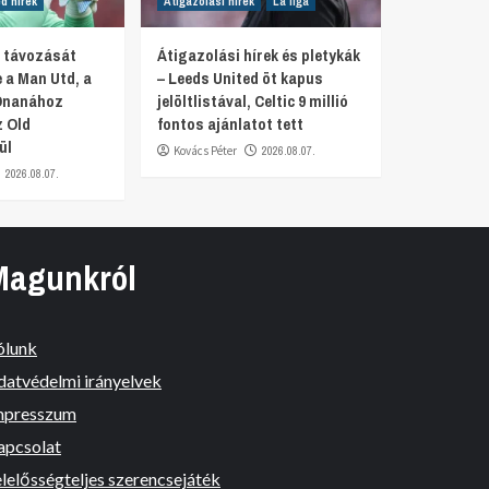
d hírek
Átigazolási hírek
La liga
r távozását
Átigazolási hírek és pletykák
 a Man Utd, a
– Leeds United öt kapus
Onanához
jelöltlistával, Celtic 9 millió
z Old
fontos ajánlatot tett
ül
Kovács Péter
2026.08.07.
2026.08.07.
Magunkról
ólunk
datvédelmi irányelvek
mpresszum
apcsolat
lelősségteljes szerencsejáték