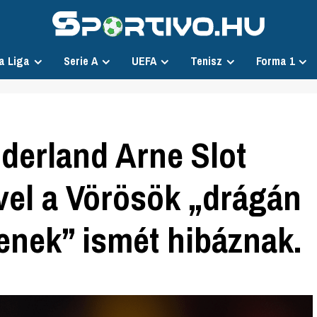
a Liga
Serie A
UEFA
Tenisz
Forma 1
nderland Arne Slot
ivel a Vörösök „drágán
genek” ismét hibáznak.