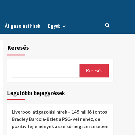
Átigazolási hírek
Egyéb
Keresés
Keresés
Legutóbbi bejegyzések
Liverpool átigazolási hírek – 145 millió fontos
Bradley Barcola-üzlet a PSG-vel nehéz, de
pozitív fejlemények a szélső megszerzésében