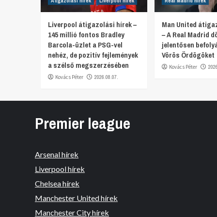
Átigazolási hírek
Liverpool hírek
Real Madrid hírek
Liverpool átigazolási hírek –
Man United átigaz
145 millió fontos Bradley
– A Real Madrid d
Barcola-üzlet a PSG-vel
jelentősen befoly
nehéz, de pozitív fejlemények
Vörös Ördögöket
a szélső megszerzésében
Kovács Péter
202
Kovács Péter
2026.08.07.
Premier league
Arsenal hírek
Liverpool hírek
Chelsea hírek
Manchester United hírek
Manchester City hírek