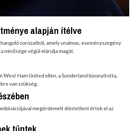
sítménye alapján ítélve
i lehangoló sorozatból, amely unalmas, eseményszegény
a minősége végül elárulja magát.
n West Ham United ellen, a Sunderland bizonyította,
bre van szükség.
részében
ombinációjával megérdemelt döntetlent értek el az
nek tűntek