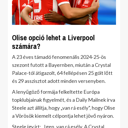
Olise opció lehet a Liverpool
számára?
A 23 éves támadó fenomenális 2024-25-ös
szezont futott a Bayernben, miután a Crystal
Palace-tól átigazolt, 64 fellépésen 25 gólt lőtt
és 29 asszisztot adott minden versenyben.
A lenyűgöző formája felkeltette Európa
topklubjainak figyelmét, és a Daily Mailnek írva
Steele azt állítja, hogy „van rá esély”, hogy Olise
a Vörösök kiemelt célpontja lehet jövő nyáron.
Steele így írt: „Igen, van rá esély. A Crystal