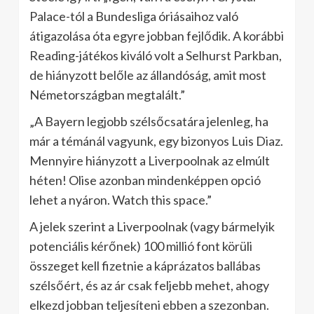
Palace-tól a Bundesliga óriásaihoz való
átigazolása óta egyre jobban fejlődik. A korábbi
Reading-játékos kiváló volt a Selhurst Parkban,
de hiányzott belőle az állandóság, amit most
Németországban megtalált.”
„A Bayern legjobb szélsőcsatára jelenleg, ha
már a témánál vagyunk, egy bizonyos Luis Diaz.
Mennyire hiányzott a Liverpoolnak az elmúlt
héten! Olise azonban mindenképpen opció
lehet a nyáron. Watch this space.”
A jelek szerint a Liverpoolnak (vagy bármelyik
potenciális kérőnek) 100 millió font körüli
összeget kell fizetnie a káprázatos ballábas
szélsőért, és az ár csak feljebb mehet, ahogy
elkezd jobban teljesíteni ebben a szezonban.