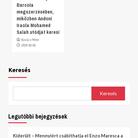
Barcola
megszerzésében,
miközben Andoni
Iraola Mohamed
Salah utódját keresi
Kovács Péter
2026.08.06.
Keresés
Keresés
Legutóbbi bejegyzések
Kiderült – Mennyiért csábíthatja el Enzo Maresca a