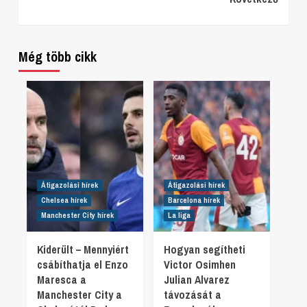
Reading
Még több cikk
Átigazolási hírek
Átigazolási hírek
Chelsea hírek
Barcelona hírek
Manchester City hírek
La liga
Kiderült – Mennyiért
Hogyan segítheti
csábíthatja el Enzo
Victor Osimhen
Maresca a
Julian Alvarez
Manchester City a
távozását a