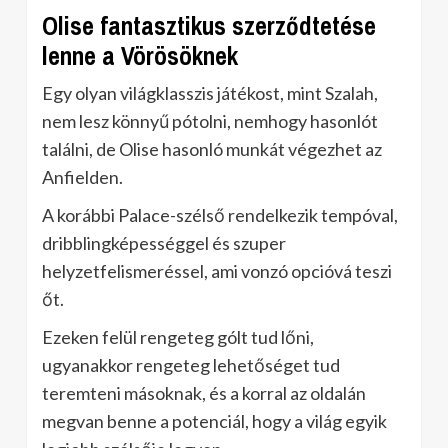
Olise fantasztikus szerződtetése
lenne a Vörösöknek
Egy olyan világklasszis játékost, mint Szalah,
nem lesz könnyű pótolni, nemhogy hasonlót
találni, de Olise hasonló munkát végezhet az
Anfielden.
A korábbi Palace-szélső rendelkezik tempóval,
dribblingképességgel és szuper
helyzetfelismeréssel, ami vonzó opcióvá teszi
őt.
Ezeken felül rengeteg gólt tud lőni,
ugyanakkor rengeteg lehetőséget tud
teremteni másoknak, és a korral az oldalán
megvan benne a potenciál, hogy a világ egyik