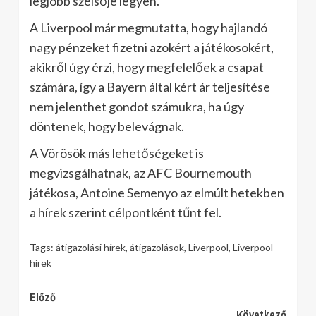
legjobb szélsője legyen.
A Liverpool már megmutatta, hogy hajlandó
nagy pénzeket fizetni azokért a játékosokért,
akikről úgy érzi, hogy megfelelőek a csapat
számára, így a Bayern által kért ár teljesítése
nem jelenthet gondot számukra, ha úgy
döntenek, hogy belevágnak.
A Vörösök más lehetőségeket is
megvizsgálhatnak, az AFC Bournemouth
játékosa, Antoine Semenyo az elmúlt hetekben
a hírek szerint célpontként tűnt fel.
Tags:
átigazolási hírek
,
átigazolások
,
Liverpool
,
Liverpool
hírek
Continue
Előző
Következő