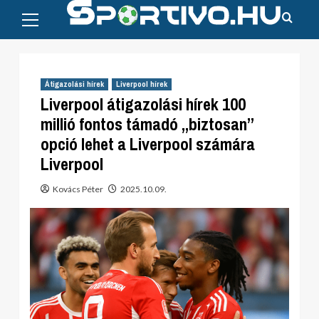
Primary
Skip
Menu
to
content
Átigazolási hírek
Liverpool hírek
Liverpool átigazolási hírek 100
millió fontos támadó „biztosan”
opció lehet a Liverpool számára
Liverpool
Kovács Péter
2025.10.09.