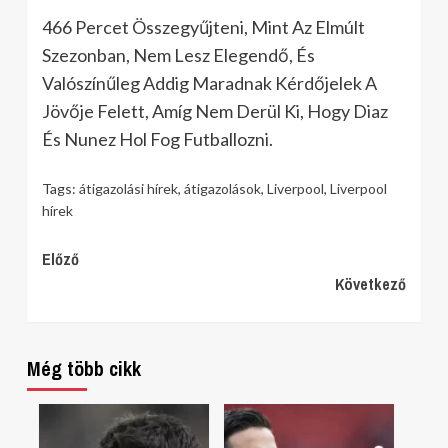
466 Percet Összegyűjteni, Mint Az Elmúlt
Szezonban, Nem Lesz Elegendő, És
Valószínűleg Addig Maradnak Kérdőjelek A
Jövője Felett, Amíg Nem Derül Ki, Hogy Diaz
És Nunez Hol Fog Futballozni.
Tags:
átigazolási hírek
,
átigazolások
,
Liverpool
,
Liverpool
hírek
Continue
Előző
Következő
Reading
Még több cikk