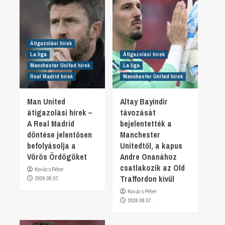
Átigazolási hírek
La liga
Átigazolási hírek
Manchester United hírek
La liga
Real Madrid hírek
Manchester United hírek
Man United
Altay Bayindir
átigazolási hírek –
távozását
A Real Madrid
bejelentették a
döntése jelentősen
Manchester
befolyásolja a
Unitedtől, a kapus
Vörös Ördögöket
Andre Onanához
csatlakozik az Old
Kovács Péter
Traffordon kívül
2026.08.07.
Kovács Péter
2026.08.07.