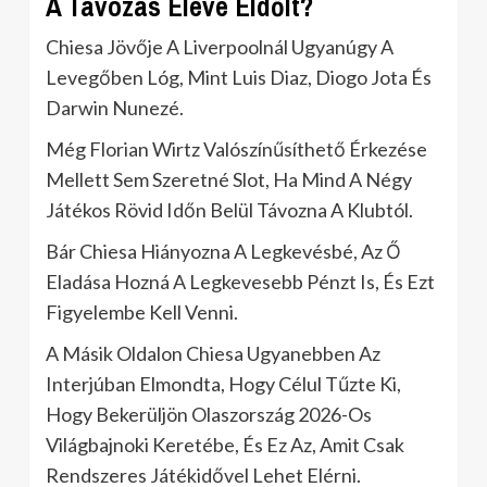
A Távozás Eleve Eldőlt?
Chiesa Jövője A Liverpoolnál Ugyanúgy A
Levegőben Lóg, Mint Luis Diaz, Diogo Jota És
Darwin Nunezé.
Még Florian Wirtz Valószínűsíthető Érkezése
Mellett Sem Szeretné Slot, Ha Mind A Négy
Játékos Rövid Időn Belül Távozna A Klubtól.
Bár Chiesa Hiányozna A Legkevésbé, Az Ő
Eladása Hozná A Legkevesebb Pénzt Is, És Ezt
Figyelembe Kell Venni.
A Másik Oldalon Chiesa Ugyanebben Az
Interjúban Elmondta, Hogy Célul Tűzte Ki,
Hogy Bekerüljön Olaszország 2026-Os
Világbajnoki Keretébe, És Ez Az, Amit Csak
Rendszeres Játékidővel Lehet Elérni.