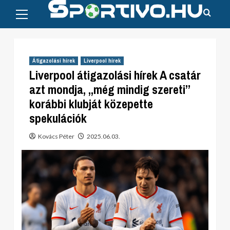
Primary
Skip
Menu
to
content
Átigazolási hírek
Liverpool hírek
Liverpool átigazolási hírek A csatár
azt mondja, „még mindig szereti”
korábbi klubját közepette
spekulációk
Kovács Péter
2025.06.03.