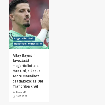
Átigazolási hírek
Manchester United hírek
Altay Bayindir
távozását
megerősítette a
Man Utd, a kapus
Andre Onanához
csatlakozik az Old
Traffordon kívül
Kovács Péter
2026.08.07.