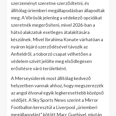
szerzeményt szeretne szerződtetni, és
állítólag úriemberi megállapodásban állapodtak
meg. A Vörösök jelenleg a védekező opcióikat
szeretnék megerősíteni, mivel 2026-ban a
hátsó alakzatuk esetleges átalakítására
készülnek. Mivel Ibrahima Konate várhatóan a
nyáron lejáró szerződésével távozik az
Anfieldről, a toborzó csapat vélhetően a
védelem szívét jelölte meg elsődlegesen
erősítésre váró területként.
A Merseysiderek most állítólag kedvező
helyzetben vannak ahhoz, hogy megszerezzék
az angol élvonal egyik legkeresettebb középső
védőjét. A Sky Sports News szerint a Mirror
Footballon keresztül a Liverpool „úriemberi
megállapodást” kötött Marc Guehivel, miután