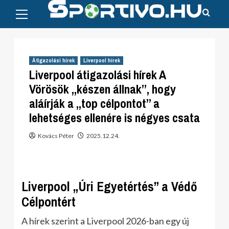
Primary
Skip
Menu
to
content
Átigazolási hírek
Liverpool hírek
Liverpool átigazolási hírek A
Vörösök „készen állnak”, hogy
aláírják a „top célpontot” a
lehetséges ellenére is négyes csata
Kovács Péter
2025.12.24.
Liverpool „Úri Egyetértés” a Védő
Célpontért
A hírek szerint a Liverpool 2026-ban egy új