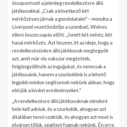
összpontosít a jelenleg rendelkezésre álló
játékosokkal. „Csak a következő két
mérkőzésen járnak a gondolataim” – mondta a
Liverpool vezetőedzője a szombati, Wolves
elleni összecsapás előtt. „Ismét két nehéz, két
hazai mérkőzés. Azt hiszem, itt az ideje, hogy a
rendelkezésünkre álló játékosok megtegyék
azt, amit már oly sokszor megtettek,
felgöngyölítsék az ingujjukat, és nemcsak a
játékosaink, hanem a szurkolóink is a lehető
legjobb módon segítsenek nekünk abban, hogy
elérjük a kívánt eredményeket.”
„A rendelkezésre álló játékosoknak mindent
bele kell adniuk, és a szurkolók, ahogyan azt
általában tenni szokták, és ahogyan azt most is
elvárom tőlük, segíteni fognak nekünk. Én erre