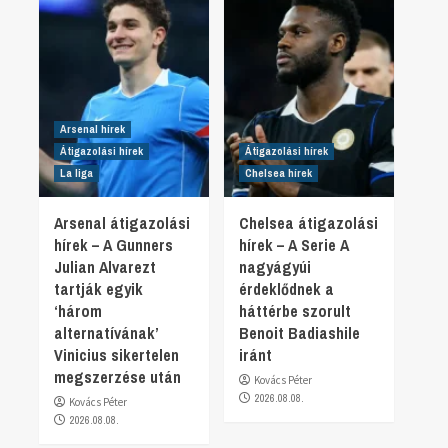
Arsenal hírek
Átigazolási hírek
Átigazolási hírek
La liga
Chelsea hírek
Arsenal átigazolási
Chelsea átigazolási
hírek – A Gunners
hírek – A Serie A
Julian Alvarezt
nagyágyúi
tartják egyik
érdeklődnek a
‘három
háttérbe szorult
alternatívának’
Benoit Badiashile
Vinicius sikertelen
iránt
megszerzése után
Kovács Péter
2026.08.08.
Kovács Péter
2026.08.08.