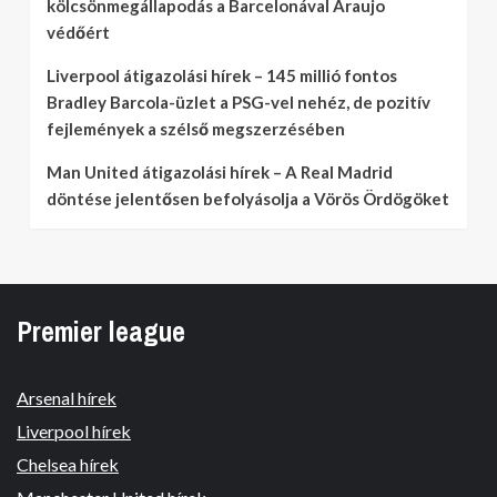
kölcsönmegállapodás a Barcelonával Araujo
védőért
Liverpool átigazolási hírek – 145 millió fontos
Bradley Barcola-üzlet a PSG-vel nehéz, de pozitív
fejlemények a szélső megszerzésében
Man United átigazolási hírek – A Real Madrid
döntése jelentősen befolyásolja a Vörös Ördögöket
Premier league
Arsenal hírek
Liverpool hírek
Chelsea hírek