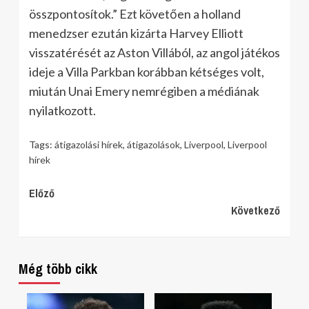
összpontosítok.” Ezt követően a holland
menedzser ezután kizárta Harvey Elliott
visszatérését az Aston Villából, az angol játékos
ideje a Villa Parkban korábban kétséges volt,
miután Unai Emery nemrégiben a médiának
nyilatkozott.
Tags:
átigazolási hírek
,
átigazolások
,
Liverpool
,
Liverpool
hírek
Continue
Előző
Következő
Reading
Még több cikk