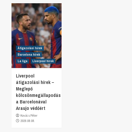
Átigazolási hírek
Barcelona hírek
La liga
Liverpool hírek
Liverpool
átigazolási hírek –
Meglepő
kölcsönmegállapodás
a Barcelonával
Araujo védőért
Kovács Péter
2026.08.08.