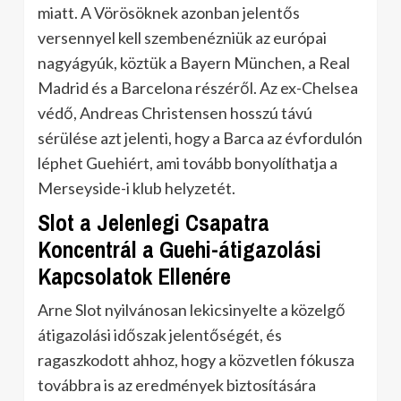
miatt. A Vörösöknek azonban jelentős
versennyel kell szembenézniük az európai
nagyágyúk, köztük a Bayern München, a Real
Madrid és a Barcelona részéről. Az ex-Chelsea
védő, Andreas Christensen hosszú távú
sérülése azt jelenti, hogy a Barca az évfordulón
léphet Guehiért, ami tovább bonyolíthatja a
Merseyside-i klub helyzetét.
Slot a Jelenlegi Csapatra
Koncentrál a Guehi-átigazolási
Kapcsolatok Ellenére
Arne Slot nyilvánosan lekicsinyelte a közelgő
átigazolási időszak jelentőségét, és
ragaszkodott ahhoz, hogy a közvetlen fókusza
továbbra is az eredmények biztosítására