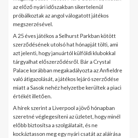
az előző nyári időszakban sikertelenül
próbálkoztak az angol válogatott játékos
megszerzésével.
A 25 éves játékos a Selhurst Parkban kötött
szerződésének utolsó hat hónapját tölti, ami
azt jelenti, hogy januártól külföldi klubokkal
tárgyalhat előszerződésről. Bár a Crystal
Palace korábban megakadályozta az Anfieldre
való átigazolását, a játékos lejáró szerződése
miatt a Sasok nehéz helyzetbe kerültek a piaci
értékét illetően.
A hírek szerint a Liverpool a jövő hónapban
szeretné véglegesíteni az üzletet, hogy minél
előbb biztosítsa a szolgálatait, és ne
kockáztasson meg egy nyári csatát az aláírása