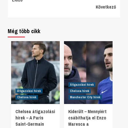
Continue
Következő
Reading
Még több cikk
Átigazolási hírek
Átigazolási hírek
Chelsea hírek
Chelsea hírek
Manchester City hírek
Chelsea átigazolási
Kiderült – Mennyiért
hírek – A Paris
csábíthatja el Enzo
Saint-Germain
Maresca a