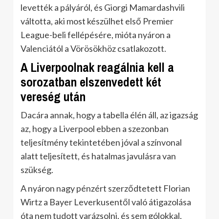
levették a pályáról, és Giorgi Mamardashvili
váltotta, aki most készülhet első Premier
League-beli fellépésére, mióta nyáron a
Valenciától a Vörösökhöz csatlakozott.
A Liverpoolnak reagálnia kell a
sorozatban elszenvedett két
vereség után
Dacára annak, hogy a tabella élén áll, az igazság
az, hogy a Liverpool ebben a szezonban
teljesítmény tekintetében jóval a színvonal
alatt teljesített, és hatalmas javulásra van
szükség.
A nyáron nagy pénzért szerződtetett Florian
Wirtz a Bayer Leverkusentől való átigazolása
óta nem tudott varázsolni, és sem gólokkal,