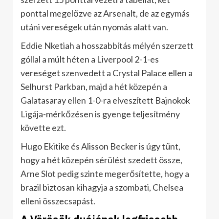
ponttal megelőzve az Arsenalt, de az egymás
utáni vereségek után nyomás alatt van.
Eddie Nketiah a hosszabbítás mélyén szerzett
góllal a múlt héten a Liverpool 2-1-es
vereséget szenvedett a Crystal Palace ellen a
Selhurst Parkban, majd a hét közepén a
Galatasaray ellen 1-0-ra elveszített Bajnokok
Ligája-mérkőzésen is gyenge teljesítmény
követte ezt.
Hugo Ekitike és Alisson Becker is úgy tűnt,
hogy a hét közepén sérülést szedett össze,
Arne Slot pedig szinte megerősítette, hogy a
brazil biztosan kihagyja a szombati, Chelsea
elleni összecsapást.