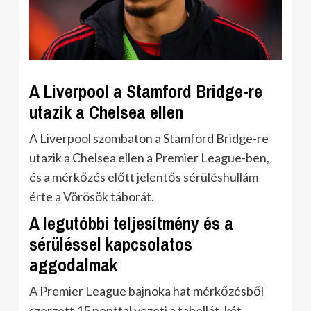
A Liverpool a Stamford Bridge-re
utazik a Chelsea ellen
A Liverpool szombaton a Stamford Bridge-re
utazik a Chelsea ellen a Premier League-ben,
és a mérkőzés előtt jelentős sérüléshullám
érte a Vörösök táborát.
A legutóbbi teljesítmény és a
sérüléssel kapcsolatos
aggodalmak
A Premier League bajnoka hat mérkőzésből
szerzett 15 ponttal vezeti a tabellát, két