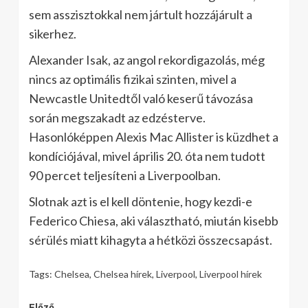
sem asszisztokkal nem jártult hozzájárult a
sikerhez.
Alexander Isak, az angol rekordigazolás, még
nincs az optimális fizikai szinten, mivel a
Newcastle Unitedtől való keserű távozása
során megszakadt az edzésterve.
Hasonlóképpen Alexis Mac Allister is küzdhet a
kondíciójával, mivel április 20. óta nem tudott
90 percet teljesíteni a Liverpoolban.
Slotnak azt is el kell döntenie, hogy kezdi-e
Federico Chiesa, aki választható, miután kisebb
sérülés miatt kihagyta a hétközi összecsapást.
Tags:
Chelsea
,
Chelsea hírek
,
Liverpool
,
Liverpool hírek
Előző