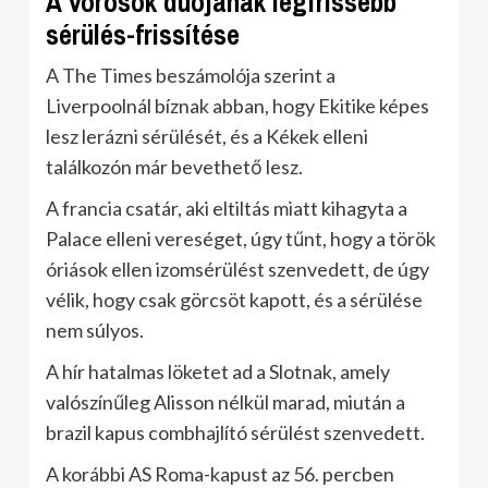
A Vörösök duójának legfrissebb
sérülés-frissítése
A The Times beszámolója szerint a
Liverpoolnál bíznak abban, hogy Ekitike képes
lesz lerázni sérülését, és a Kékek elleni
találkozón már bevethető lesz.
A francia csatár, aki eltiltás miatt kihagyta a
Palace elleni vereséget, úgy tűnt, hogy a török
óriások ellen izomsérülést szenvedett, de úgy
vélik, hogy csak görcsöt kapott, és a sérülése
nem súlyos.
A hír hatalmas löketet ad a Slotnak, amely
valószínűleg Alisson nélkül marad, miután a
brazil kapus combhajlító sérülést szenvedett.
A korábbi AS Roma-kapust az 56. percben