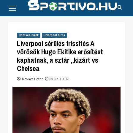
Primary
Skip
Menu
to
content
Chelsea hírek
Liverpool hírek
Liverpool sérülés frissítés A
vörösök Hugo Ekitike erősítést
kaphatnak, a sztár „kizárt vs
Chelsea
Kovács Péter
2025.10.02.