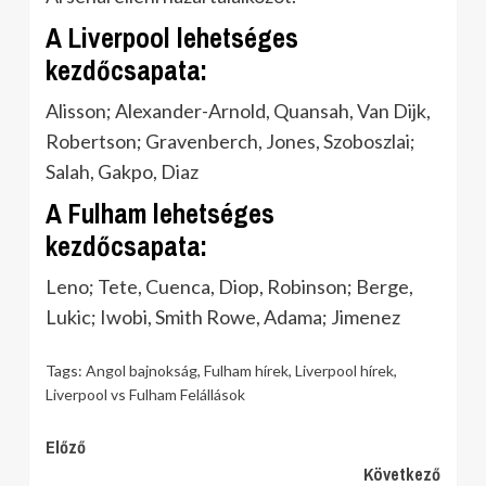
A Liverpool lehetséges
kezdőcsapata:
Alisson; Alexander-Arnold, Quansah, Van Dijk,
Robertson; Gravenberch, Jones, Szoboszlai;
Salah, Gakpo, Diaz
A Fulham lehetséges
kezdőcsapata:
Leno; Tete, Cuenca, Diop, Robinson; Berge,
Lukic; Iwobi, Smith Rowe, Adama; Jimenez
Tags:
Angol bajnokság
,
Fulham hírek
,
Liverpool hírek
,
Liverpool vs Fulham Felállások
Continue
Előző
Következő
Reading