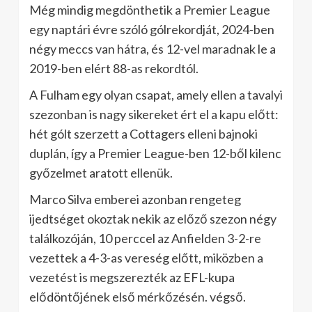
Még mindig megdönthetik a Premier League
egy naptári évre szóló gólrekordját, 2024-ben
négy meccs van hátra, és 12-vel maradnak le a
2019-ben elért 88-as rekordtól.
A Fulham egy olyan csapat, amely ellen a tavalyi
szezonban is nagy sikereket ért el a kapu előtt:
hét gólt szerzett a Cottagers elleni bajnoki
duplán, így a Premier League-ben 12-ből kilenc
győzelmet aratott ellenük.
Marco Silva emberei azonban rengeteg
ijedtséget okoztak nekik az előző szezon négy
találkozóján, 10 perccel az Anfielden 3-2-re
vezettek a 4-3-as vereség előtt, miközben a
vezetést is megszerezték az EFL-kupa
elődöntőjének első mérkőzésén. végső.