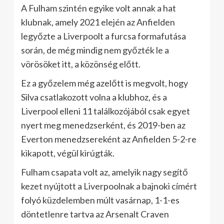
A Fulham szintén egyike volt annak a hat
klubnak, amely 2021 elején az Anfielden
legyőzte a Liverpoolt a furcsa formafutása
során, de még mindig nem győzték le a
vörösöket itt, a közönség előtt.
Ez a győzelem még azelőtt is megvolt, hogy
Silva csatlakozott volna a klubhoz, és a
Liverpool elleni 11 találkozójából csak egyet
nyert meg menedzserként, és 2019-ben az
Everton menedzsereként az Anfielden 5-2-re
kikapott, végül kirúgták.
Fulham csapata volt az, amelyik nagy segítő
kezet nyújtott a Liverpoolnak a bajnoki címért
folyó küzdelemben múlt vasárnap, 1-1-es
döntetlenre tartva az Arsenalt Craven