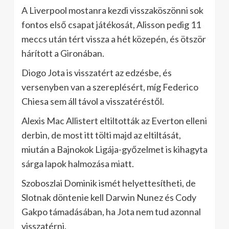
A Liverpool mostanra kezdi visszaköszönni sok
fontos első csapat játékosát, Alisson pedig 11
meccs után tért vissza a hét közepén, és ötször
hárított a Gironában.
Diogo Jota is visszatért az edzésbe, és
versenyben van a szereplésért, míg Federico
Chiesa sem áll távol a visszatéréstől.
Alexis Mac Allistert eltiltották az Everton elleni
derbin, de most itt tölti majd az eltiltását,
miután a Bajnokok Ligája-győzelmet is kihagyta
sárga lapok halmozása miatt.
Szoboszlai Dominik ismét helyettesítheti, de
Slotnak döntenie kell Darwin Nunez és Cody
Gakpo támadásában, ha Jota nem tud azonnal
visszatérni.