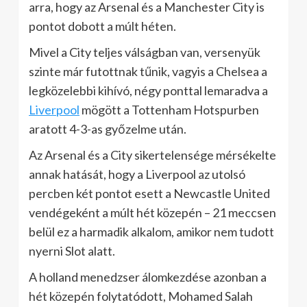
arra, hogy az Arsenal és a Manchester City is
pontot dobott a múlt héten.
Mivel a City teljes válságban van, versenyük
szinte már futottnak tűnik, vagyis a Chelsea a
legközelebbi kihívó, négy ponttal lemaradva a
Liverpool
mögött a Tottenham Hotspurben
aratott 4-3-as győzelme után.
Az Arsenal és a City sikertelensége mérsékelte
annak hatását, hogy a Liverpool az utolsó
percben két pontot esett a Newcastle United
vendégeként a múlt hét közepén – 21 meccsen
belül ez a harmadik alkalom, amikor nem tudott
nyerni Slot alatt.
A holland menedzser álomkezdése azonban a
hét közepén folytatódott, Mohamed Salah