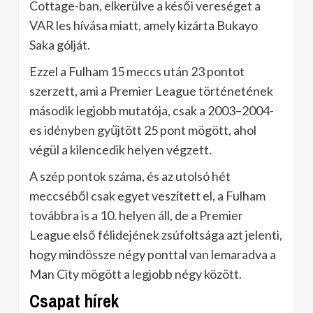
Cottage-ban, elkerülve a késői vereséget a
VAR les hívása miatt, amely kizárta Bukayo
Saka gólját.
Ezzel a Fulham 15 meccs után 23 pontot
szerzett, ami a Premier League történetének
második legjobb mutatója, csak a 2003–2004-
es idényben gyűjtött 25 pont mögött, ahol
végül a kilencedik helyen végzett.
A szép pontok száma, és az utolsó hét
meccséből csak egyet veszített el, a Fulham
továbbra is a 10. helyen áll, de a Premier
League első félidejének zsúfoltsága azt jelenti,
hogy mindössze négy ponttal van lemaradva a
Man City mögött a legjobb négy között.
Csapat hírek