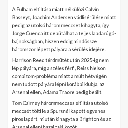
A Fulham eltiltása miatt nélkülözi Calvin
Basseyt, Joachim Andersen vádlisérülése miatt
pedig az utolsó három meccset kihagyta, így
Jorge Cuenca itt debütálhat a teljes labdarúgó-
bajnokságban, hiszen eddig mindössze
háromszor lépett pályára a sérülés idejére.
Harrison Reed térdműtét után 2025-ig nem
lép pályára, míg a széles férfi, Reiss Nelson
combizom-probléma miatt a múlt hétvégén
nem tudott pályára lépni korábbi klubja, az
Arsenal ellen, Adama Traore pedig beállt.
Tom Cairney hárommeccses eltiltása utolsó
meccsét tölti le a Spursnél kapott egyenes
piros lapért, miután kihagyta a Brighton és az
Arsenal elleni hazai találkozót.