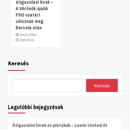
átigazolási hírek –
A Vörösök újabb
PSG csatárt
céloznak meg
Barcola után
Kovács Péter
2026.08.05.
Keresés
Keresés
Legutóbbi bejegyzések
Átigazolási hírek és pletykák – Leeds United öt