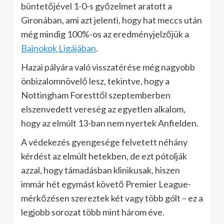
büntetőjével 1-0-s győzelmet aratott a
Gironában, ami azt jelenti, hogy hat meccs után
még mindig 100%-os az eredményjelzőjük a
Bajnokok Ligájában
.
Hazai pályára való visszatérése még nagyobb
önbizalomnövelő lesz, tekintve, hogy a
Nottingham Foresttől szeptemberben
elszenvedett vereség az egyetlen alkalom,
hogy az elmúlt 13-ban nem nyertek Anfielden.
A védekezés gyengesége felvetett néhány
kérdést az elmúlt hetekben, de ezt pótolják
azzal, hogy támadásban klinikusak, hiszen
immár hét egymást követő Premier League-
mérkőzésen szereztek két vagy több gólt – ez a
legjobb sorozat több mint három éve.