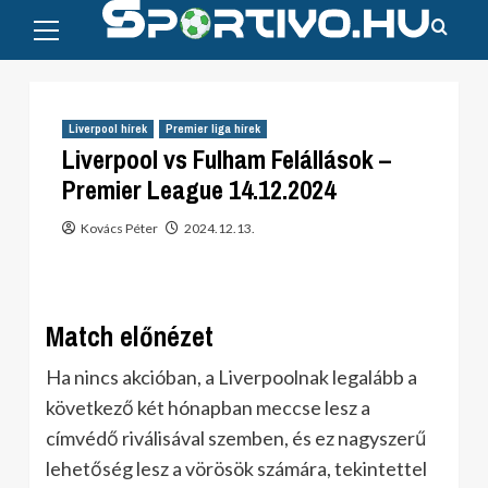
Primary
Skip
Menu
to
content
Liverpool hírek
Premier liga hírek
Liverpool vs Fulham Felállások –
Premier League 14.12.2024
Kovács Péter
2024.12.13.
Match előnézet
Ha nincs akcióban, a Liverpoolnak legalább a
következő két hónapban meccse lesz a
címvédő riválisával szemben, és ez nagyszerű
lehetőség lesz a vörösök számára, tekintettel