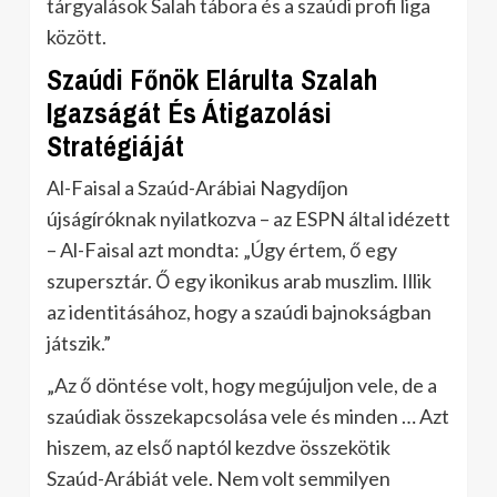
tárgyalások Salah tábora és a szaúdi profi liga
között.
Szaúdi Főnök Elárulta Szalah
Igazságát És Átigazolási
Stratégiáját
Al-Faisal a Szaúd-Arábiai Nagydíjon
újságíróknak nyilatkozva – az ESPN által idézett
– Al-Faisal azt mondta: „Úgy értem, ő egy
szupersztár. Ő egy ikonikus arab muszlim. Illik
az identitásához, hogy a szaúdi bajnokságban
játszik.”
„Az ő döntése volt, hogy megújuljon vele, de a
szaúdiak összekapcsolása vele és minden … Azt
hiszem, az első naptól kezdve összekötik
Szaúd-Arábiát vele. Nem volt semmilyen