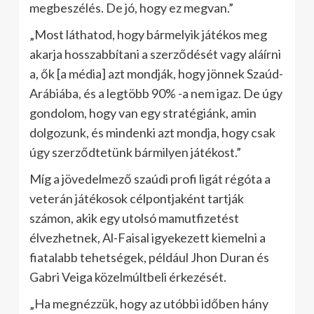
megbeszélés. De jó, hogy ez megvan.”
„Most láthatod, hogy bármelyik játékos meg
akarja hosszabbítani a szerződését vagy aláírni
a, ők [a média] azt mondják, hogy jönnek Szaúd-
Arábiába, és a legtöbb 90% -a nem igaz. De úgy
gondolom, hogy van egy stratégiánk, amin
dolgozunk, és mindenki azt mondja, hogy csak
úgy szerződtetünk bármilyen játékost.”
Míg a jövedelmező szaúdi profi ligát régóta a
veterán játékosok célpontjaként tartják
számon, akik egy utolsó mamutfizetést
élvezhetnek, Al-Faisal igyekezett kiemelni a
fiatalabb tehetségek, például Jhon Duran és
Gabri Veiga közelmúltbeli érkezését.
„Ha megnézzük, hogy az utóbbi időben hány