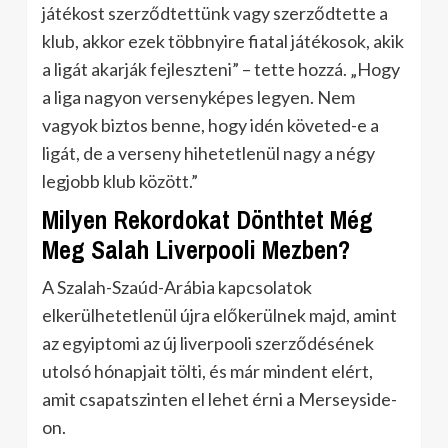
játékost szerződtettünk vagy szerződtette a
klub, akkor ezek többnyire fiatal játékosok, akik
a ligát akarják fejleszteni” – tette hozzá. „Hogy
a liga nagyon versenyképes legyen. Nem
vagyok biztos benne, hogy idén követed-e a
ligát, de a verseny hihetetlenül nagy a négy
legjobb klub között.”
Milyen Rekordokat Dönthtet Még
Meg Salah Liverpooli Mezben?
A Szalah-Szaúd-Arábia kapcsolatok
elkerülhetetlenül újra előkerülnek majd, amint
az egyiptomi az új liverpooli szerződésének
utolsó hónapjait tölti, és már mindent elért,
amit csapatszinten el lehet érni a Merseyside-
on.