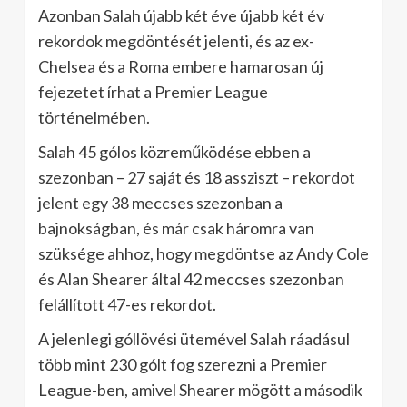
Azonban Salah újabb két éve újabb két év
rekordok megdöntését jelenti, és az ex-
Chelsea és a Roma embere hamarosan új
fejezetet írhat a Premier League
történelmében.
Salah 45 gólos közreműködése ebben a
szezonban – 27 saját és 18 assziszt – rekordot
jelent egy 38 meccses szezonban a
bajnokságban, és már csak háromra van
szüksége ahhoz, hogy megdöntse az Andy Cole
és Alan Shearer által 42 meccses szezonban
felállított 47-es rekordot.
A jelenlegi góllövési ütemével Salah ráadásul
több mint 230 gólt fog szerezni a Premier
League-ben, amivel Shearer mögött a második