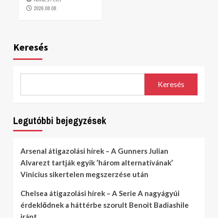
2026.08.08.
Keresés
Keresés
Legutóbbi bejegyzések
Arsenal átigazolási hírek – A Gunners Julian
Alvarezt tartják egyik ‘három alternatívának’
Vinicius sikertelen megszerzése után
Chelsea átigazolási hírek – A Serie A nagyágyúi
érdeklődnek a háttérbe szorult Benoit Badiashile
iránt