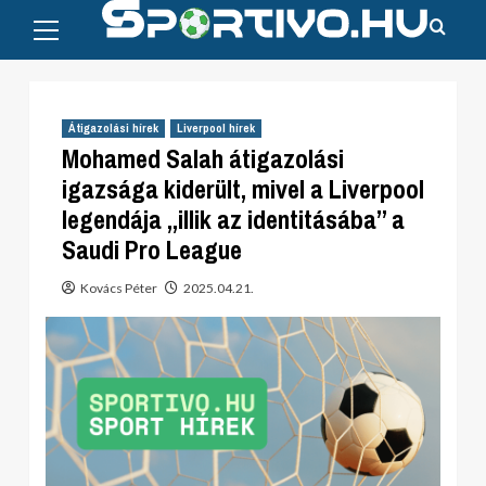
Primary
Skip
Menu
to
content
Átigazolási hírek
Liverpool hírek
Mohamed Salah átigazolási
igazsága kiderült, mivel a Liverpool
legendája „illik az identitásába” a
Saudi Pro League
Kovács Péter
2025.04.21.