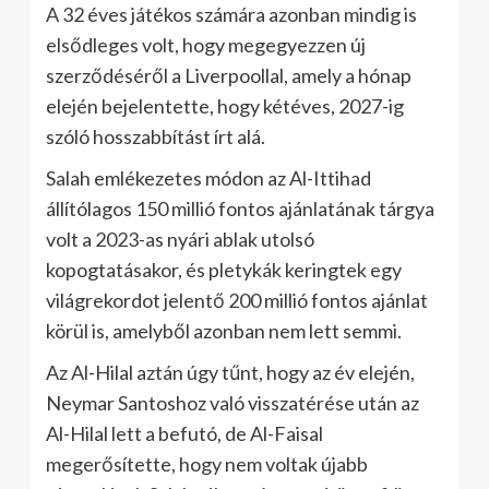
A 32 éves játékos számára azonban mindig is
elsődleges volt, hogy megegyezzen új
szerződéséről a Liverpoollal, amely a hónap
elején bejelentette, hogy kétéves, 2027-ig
szóló hosszabbítást írt alá.
Salah emlékezetes módon az Al-Ittihad
állítólagos 150 millió fontos ajánlatának tárgya
volt a 2023-as nyári ablak utolsó
kopogtatásakor, és pletykák keringtek egy
világrekordot jelentő 200 millió fontos ajánlat
körül is, amelyből azonban nem lett semmi.
Az Al-Hilal aztán úgy tűnt, hogy az év elején,
Neymar Santoshoz való visszatérése után az
Al-Hilal lett a befutó, de Al-Faisal
megerősítette, hogy nem voltak újabb