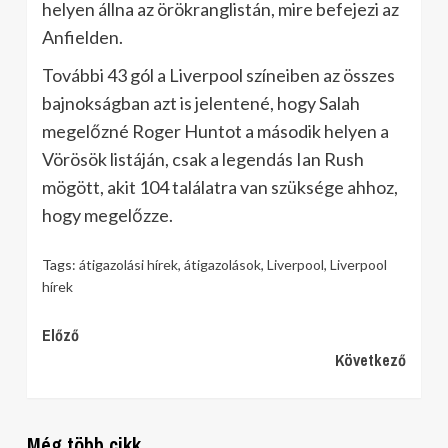
helyen állna az örökranglistán, mire befejezi az
Anfielden.
További 43 gól a Liverpool színeiben az összes
bajnokságban azt is jelentené, hogy Salah
megelőzné Roger Huntot a második helyen a
Vörösök listáján, csak a legendás Ian Rush
mögött, akit 104 találatra van szüksége ahhoz,
hogy megelőzze.
Tags:
átigazolási hírek
,
átigazolások
,
Liverpool
,
Liverpool
hírek
Continue
Előző
Következő
Reading
Még több cikk