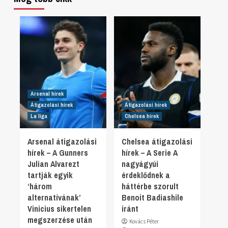
Arsenal hírek
Átigazolási hírek
Átigazolási hírek
La liga
Chelsea hírek
Arsenal átigazolási
Chelsea átigazolási
hírek – A Gunners
hírek – A Serie A
Julian Alvarezt
nagyágyúi
tartják egyik
érdeklődnek a
‘három
háttérbe szorult
alternatívának’
Benoit Badiashile
Vinicius sikertelen
iránt
megszerzése után
Kovács Péter