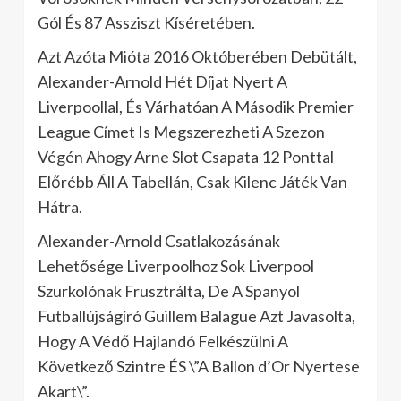
Gól És 87 Assziszt Kíséretében.
Azt Azóta Mióta 2016 Októberében Debütált,
Alexander-Arnold Hét Díjat Nyert A
Liverpoollal, És Várhatóan A Második Premier
League Címet Is Megszerezheti A Szezon
Végén Ahogy Arne Slot Csapata 12 Ponttal
Előrébb Áll A Tabellán, Csak Kilenc Játék Van
Hátra.
Alexander-Arnold Csatlakozásának
Lehetősége Liverpoolhoz Sok Liverpool
Szurkolónak Frusztrálta, De A Spanyol
Futballújságíró Guillem Balague Azt Javasolta,
Hogy A Védő Hajlandó Felkészülni A
Következő Szintre ÉS \”A Ballon d’Or Nyertese
Akart\”.