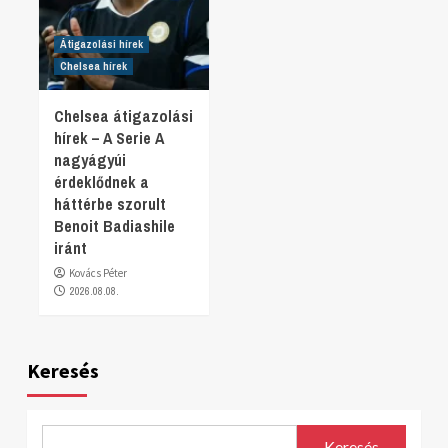
Átigazolási hírek
Chelsea hírek
Chelsea átigazolási
hírek – A Serie A
nagyágyúi
érdeklődnek a
háttérbe szorult
Benoit Badiashile
iránt
Kovács Péter
2026.08.08.
Keresés
Keresés