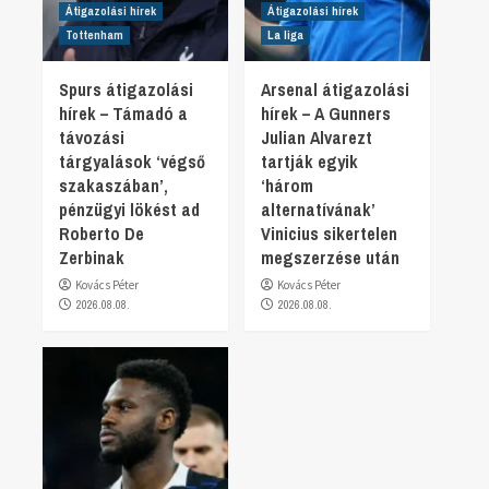
Átigazolási hírek
Átigazolási hírek
Tottenham
La liga
Spurs átigazolási
Arsenal átigazolási
hírek – Támadó a
hírek – A Gunners
távozási
Julian Alvarezt
tárgyalások ‘végső
tartják egyik
szakaszában’,
‘három
pénzügyi lökést ad
alternatívának’
Roberto De
Vinicius sikertelen
Zerbinak
megszerzése után
Kovács Péter
Kovács Péter
2026.08.08.
2026.08.08.