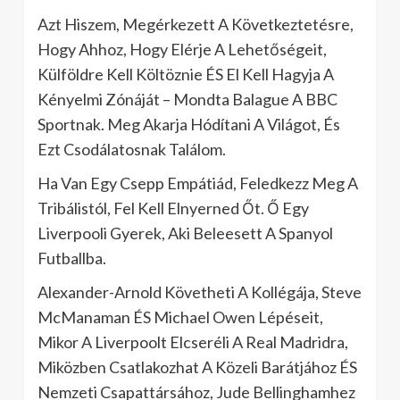
Azt Hiszem, Megérkezett A Következtetésre,
Hogy Ahhoz, Hogy Elérje A Lehetőségeit,
Külföldre Kell Költöznie ÉS El Kell Hagyja A
Kényelmi Zónáját – Mondta Balague A BBC
Sportnak. Meg Akarja Hódítani A Világot, És
Ezt Csodálatosnak Találom.
Ha Van Egy Csepp Empátiád, Feledkezz Meg A
Tribálistól, Fel Kell Elnyerned Őt. Ő Egy
Liverpooli Gyerek, Aki Beleesett A Spanyol
Futballba.
Alexander-Arnold Követheti A Kollégája, Steve
McManaman ÉS Michael Owen Lépéseit,
Mikor A Liverpoolt Elcseréli A Real Madridra,
Miközben Csatlakozhat A Közeli Barátjához ÉS
Nemzeti Csapattársához, Jude Bellinghamhez