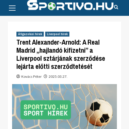
Primary
Skip
Menu
to
content
Átigazolási hírek
Liverpool hírek
Trent Alexander-Arnold: A Real
Madrid „hajlandó kifizetni” a
Liverpool sztárjának szerződése
lejárta előtti szerződtetését
Kovács Péter
2025.03.27.