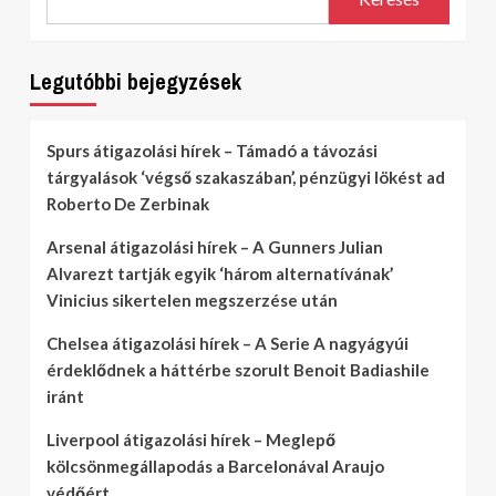
Legutóbbi bejegyzések
Spurs átigazolási hírek – Támadó a távozási
tárgyalások ‘végső szakaszában’, pénzügyi lökést ad
Roberto De Zerbinak
Arsenal átigazolási hírek – A Gunners Julian
Alvarezt tartják egyik ‘három alternatívának’
Vinicius sikertelen megszerzése után
Chelsea átigazolási hírek – A Serie A nagyágyúi
érdeklődnek a háttérbe szorult Benoit Badiashile
iránt
Liverpool átigazolási hírek – Meglepő
kölcsönmegállapodás a Barcelonával Araujo
védőért