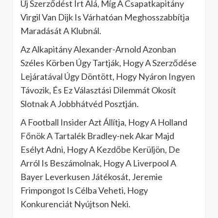
Új Szerződést Írt Alá, Míg A Csapatkapitány
Virgil Van Dijk Is Várhatóan Meghosszabbítja
Maradását A Klubnál.
Az Alkapitány Alexander-Arnold Azonban
Széles Körben Úgy Tartják, Hogy A Szerződése
Lejáratával Úgy Döntött, Hogy Nyáron Ingyen
Távozik, És Ez Választási Dilemmát Okosít
Slotnak A Jobbhátvéd Posztján.
A Football Insider Azt Állítja, Hogy A Holland
Főnök A Tartalék Bradley-nek Akar Majd
Esélyt Adni, Hogy A Kezdőbe Kerüljön, De
Arról Is Beszámolnak, Hogy A Liverpool A
Bayer Leverkusen Játékosát, Jeremie
Frimpongot Is Célba Veheti, Hogy
Konkurenciát Nyújtson Neki.