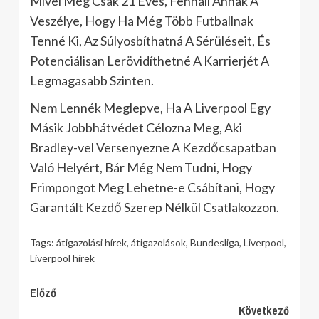
Mivel Még Csak 21 Éves, Fennáll Annak A
Veszélye, Hogy Ha Még Több Futballnak
Tenné Ki, Az Súlyosbíthatná A Sérüléseit, És
Potenciálisan Lerövidíthetné A Karrierjét A
Legmagasabb Szinten.
Nem Lennék Meglepve, Ha A Liverpool Egy
Másik Jobbhátvédet Célozna Meg, Aki
Bradley-vel Versenyezne A Kezdőcsapatban
Való Helyért, Bár Még Nem Tudni, Hogy
Frimpongot Meg Lehetne-e Csábítani, Hogy
Garantált Kezdő Szerep Nélkül Csatlakozzon.
Tags:
átigazolási hírek
,
átigazolások
,
Bundesliga
,
Liverpool
,
Liverpool hírek
Continue
Előző
Következő
Reading