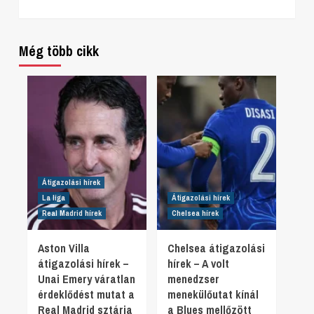
Még több cikk
Átigazolási hírek
La liga
Átigazolási hírek
Real Madrid hírek
Chelsea hírek
Aston Villa
Chelsea átigazolási
átigazolási hírek –
hírek – A volt
Unai Emery váratlan
menedzser
érdeklődést mutat a
menekülőutat kínál
Real Madrid sztárja
a Blues mellőzött