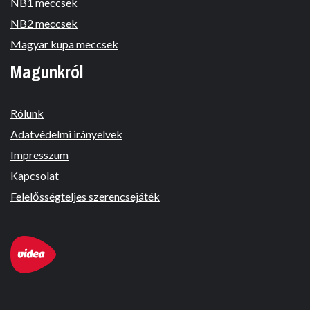
NB1 meccsek
NB2 meccsek
Magyar kupa meccsek
Magunkról
Rólunk
Adatvédelmi irányelvek
Impresszum
Kapcsolat
Felelősségteljes szerencsejáték