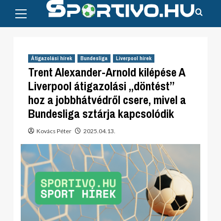
Primary
Skip
Menu
to
content
Átigazolási hírek
Bundesliga
Liverpool hírek
Trent Alexander-Arnold kilépése A
Liverpool átigazolási „döntést”
hoz a jobbhátvédről csere, mivel a
Bundesliga sztárja kapcsolódik
Kovács Péter
2025.04.13.