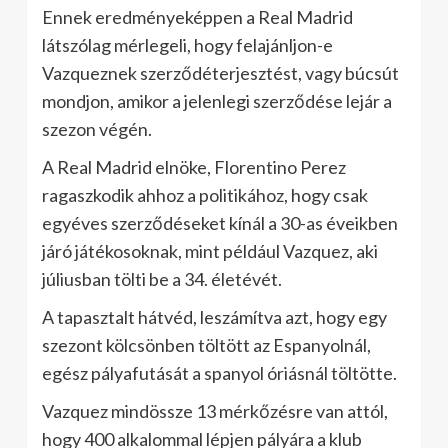
Ennek eredményeképpen a Real Madrid
látszólag mérlegeli, hogy felajánljon-e
Vazqueznek szerződéterjesztést, vagy búcsút
mondjon, amikor a jelenlegi szerződése lejár a
szezon végén.
A Real Madrid elnöke, Florentino Perez
ragaszkodik ahhoz a politikához, hogy csak
egyéves szerződéseket kínál a 30-as éveikben
járó játékosoknak, mint például Vazquez, aki
júliusban tölti be a 34. életévét.
A tapasztalt hátvéd, leszámítva azt, hogy egy
szezont kölcsönben töltött az Espanyolnál,
egész pályafutását a spanyol óriásnál töltötte.
Vazquez mindössze 13 mérkőzésre van attól,
hogy 400 alkalommal lépjen pályára a klub