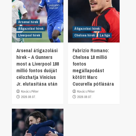
Arsenal hírek
Átigazolási hírek
Átigazolási hírek
Liverpool hírek
Chelsea hírek
La liga
Arsenal átigazolási
Fabrizio Romano:
hírek – A Gunners
Chelsea 18 millió
most a Liverpool 188
fontos
millió fontos duóját
megállapodást
célozhatja Vinicius
kötött Marc
Jr. elutasítása után
Cucurella pótlására
Kovács Péter
Kovács Péter
2026.08.07.
2026.08.07.