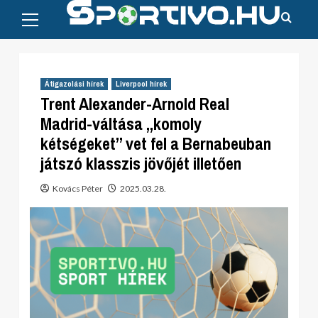
Primary
Skip
Menu
to
content
Átigazolási hírek
Liverpool hírek
Trent Alexander-Arnold Real
Madrid-váltása „komoly
kétségeket” vet fel a Bernabeuban
játszó klasszis jövőjét illetően
Kovács Péter
2025.03.28.