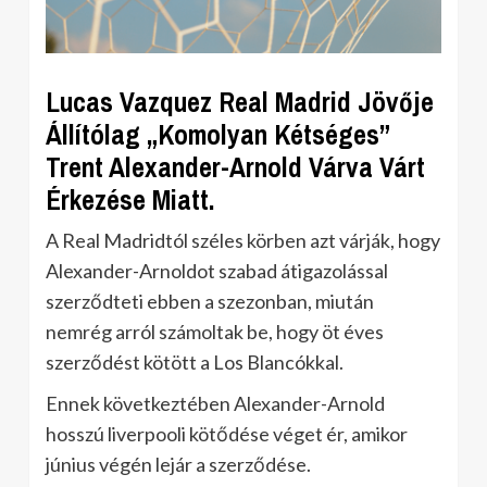
Lucas Vazquez Real Madrid Jövője
Állítólag „Komolyan Kétséges”
Trent Alexander-Arnold Várva Várt
Érkezése Miatt.
A Real Madridtól széles körben azt várják, hogy
Alexander-Arnoldot szabad átigazolással
szerződteti ebben a szezonban, miután
nemrég arról számoltak be, hogy öt éves
szerződést kötött a Los Blancókkal.
Ennek következtében Alexander-Arnold
hosszú liverpooli kötődése véget ér, amikor
június végén lejár a szerződése.