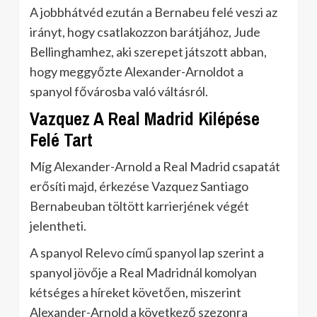
A jobbhátvéd ezután a Bernabeu felé veszi az
irányt, hogy csatlakozzon barátjához, Jude
Bellinghamhez, aki szerepet játszott abban,
hogy meggyőzte Alexander-Arnoldot a
spanyol fővárosba való váltásról.
Vazquez A Real Madrid Kilépése
Felé Tart
Míg Alexander-Arnold a Real Madrid csapatát
erősíti majd, érkezése Vazquez Santiago
Bernabeuban töltött karrierjének végét
jelentheti.
A spanyol Relevo című spanyol lap szerint a
spanyol jövője a Real Madridnál komolyan
kétséges a híreket követően, miszerint
Alexander-Arnold a következő szezonra