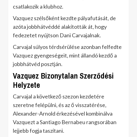
csatlakozik a klubhoz.
Vazquez szélsőként kezdte pályafutását, de
azóta jobbhátvéddé alakították át, hogy
fedezetet nyújtson Dani Carvajalnak.
Carvajal súlyos térdsérülése azonban felfedte
Vazquez gyengeségeit, mint állandó kezdő a
jobbhátvéd posztján.
Vazquez Bizonytalan Szerződési
Helyzete
Carvajal a következő szezon kezdetére
szeretne felépülni, és az ő visszatérése,
Alexander-Arnold érkezésével kombinálva
Vazquezt a Santiago Bernabeu rangsorában
lejjebb fogja taszítani.