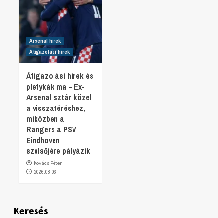
Arsenal hírek
Átigazolási hírek
Átigazolási hírek és
pletykák ma – Ex-
Arsenal sztár közel
a visszatéréshez,
miközben a
Rangers a PSV
Eindhoven
szélsőjére pályázik
Kovács Péter
2026.08.06.
Keresés