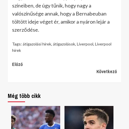
színeiben, de úgy tűnik, hogy nagy a
valószínűsége annak, hogy a Bernabeuban
töltött ideje véget ér, amikor a nyáron lejár a
szerződése.
Tags:
átigazolási hírek
,
átigazolások
,
Liverpool
,
Liverpool
hírek
Continue
Előző
Következő
Reading
Még több cikk