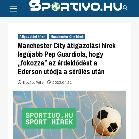
Primary
Skip
Menu
to
content
Átigazolási hírek
Manchester City hírek
Manchester City átigazolási hírek
legújabb Pep Guardiola, hogy
„fokozza” az érdeklődést a
Ederson utódja a sérülés után
Kovács Péter
2025.04.21.