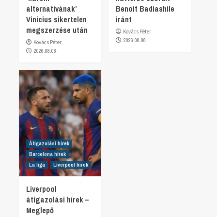
alternatívának’
Benoit Badiashile
Vinicius sikertelen
iránt
megszerzése után
Kovács Péter
2026.08.08.
Kovács Péter
2026.08.08.
Átigazolási hírek
Barcelona hírek
La liga
Liverpool hírek
Liverpool
átigazolási hírek –
Meglepő