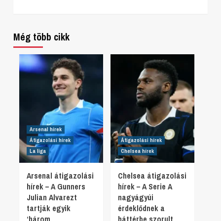
Még több cikk
Arsenal hírek
Átigazolási hírek
Átigazolási hírek
La liga
Chelsea hírek
Arsenal átigazolási
Chelsea átigazolási
hírek – A Gunners
hírek – A Serie A
Julian Alvarezt
nagyágyúi
tartják egyik
érdeklődnek a
‘három
háttérbe szorult