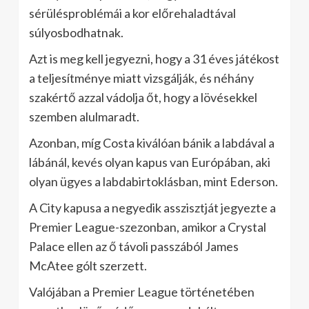
sérülésproblémái a kor előrehaladtával
súlyosbodhatnak.
Azt is meg kell jegyezni, hogy a 31 éves játékost
a teljesítménye miatt vizsgálják, és néhány
szakértő azzal vádolja őt, hogy a lövésekkel
szemben alulmaradt.
Azonban, míg Costa kiválóan bánik a labdával a
lábánál, kevés olyan kapus van Európában, aki
olyan ügyes a labdabirtoklásban, mint Ederson.
A City kapusa a negyedik asszisztját jegyezte a
Premier League-szezonban, amikor a Crystal
Palace ellen az ő távoli passzából James
McAtee gólt szerzett.
Valójában a Premier League történetében