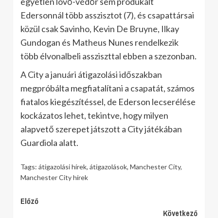
egyetlen lövő-védőr sem produkált
Edersonnál több asszisztot (7), és csapattársai
közül csak Savinho, Kevin De Bruyne, Ilkay
Gundogan és Matheus Nunes rendelkezik
több élvonalbeli assziszttal ebben a szezonban.
A City a januári átigazolási időszakban
megpróbálta megfiatalítani a csapatát, számos
fiatalos kiegészítéssel, de Ederson lecserélése
kockázatos lehet, tekintve, hogy milyen
alapvető szerepet játszott a City játékában
Guardiola alatt.
Tags:
átigazolási hírek
,
átigazolások
,
Manchester City
,
Manchester City hírek
Continue
Előző
Következő
Reading