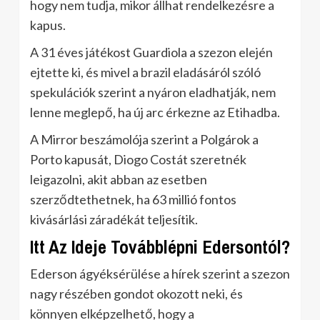
hogy nem tudja, mikor állhat rendelkezésre a
kapus.
A 31 éves játékost Guardiola a szezon elején
ejtette ki, és mivel a brazil eladásáról szóló
spekulációk szerint a nyáron eladhatják, nem
lenne meglepő, ha új arc érkezne az Etihadba.
A Mirror beszámolója szerint a Polgárok a
Porto kapusát, Diogo Costát szeretnék
leigazolni, akit abban az esetben
szerződtethetnek, ha 63 millió fontos
kivásárlási záradékát teljesítik.
Itt Az Ideje Továbblépni Edersontól?
Ederson ágyéksérülése a hírek szerint a szezon
nagy részében gondot okozott neki, és
könnyen elképzelhető, hogy a