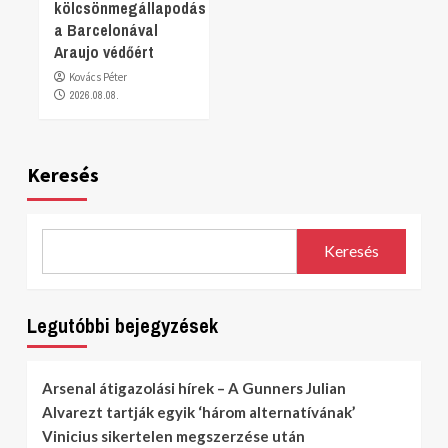
kölcsönmegállapodás
a Barcelonával
Araujo védőért
Kovács Péter
2026.08.08.
Keresés
Keresés
Legutóbbi bejegyzések
Arsenal átigazolási hírek – A Gunners Julian
Alvarezt tartják egyik ‘három alternatívának’
Vinicius sikertelen megszerzése után