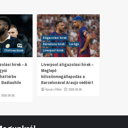
Átigazolási hírek
Barcelona hírek
La liga
Chelsea hírek
Liverpool hírek
olási hírek – A
Liverpool átigazolási hírek –
gyúi
Meglepő
 háttérbe
kölcsönmegállapodás a
t Badiashile
Barcelonával Araujo védőért
Kovács Péter
2026.08.08.
2026.08.08.