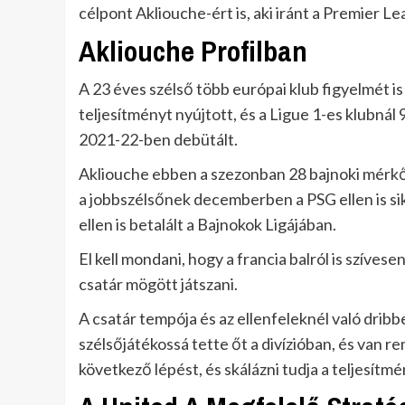
célpont Akliouche-ért is, aki iránt a Premier Lea
Akliouche Profilban
A 23 éves szélső több európai klub figyelmét is
teljesítményt nyújtott, és a Ligue 1-es klubnál 
2021-22-ben debütált.
Akliouche ebben a szezonban 28 bajnoki mérkőz
a jobbszélsőnek decemberben a PSG ellen is si
ellen is betalált a Bajnokok Ligájában.
El kell mondani, hogy a francia balról is szíve
csatár mögött játszani.
A csatár tempója és az ellenfeleknél való drib
szélsőjátékossá tette őt a divízióban, és van 
következő lépést, és skálázni tudja a teljesít