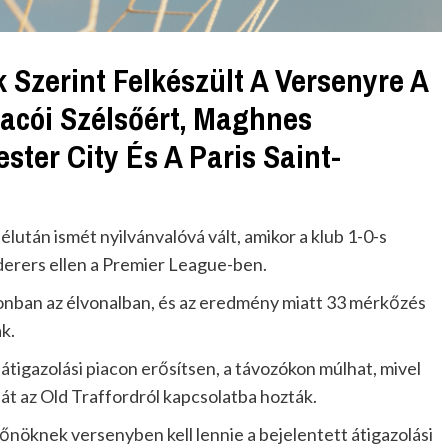
 Szerint Felkészült A Versenyre A
nacói Szélsőért, Maghnes
ster City És A Paris Saint-
lután ismét nyilvánvalóvá vált, amikor a klub 1-0-s
rers ellen a Premier League-ben.
ezonban az élvonalban, és az eredmény miatt 33 mérkőzés
k.
tigazolási piacon erősítsen, a távozókon múlhat, mivel
t az Old Traffordról kapcsolatba hozták.
 főnöknek versenyben kell lennie a bejelentett átigazolási