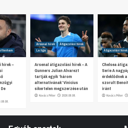
Arsenal hírek
Átigazolási hírek
ottenham
La liga
Átigazolási hírek
 hírek –
Arsenal átigazolási hírek – A
Chelsea átigaz
si
Gunners Julian Alvarezt
Serie A nagyá
ső
tartják egyik ‘három
érdeklődnek a
énzügyi
alternatívának’ Vinicius
szorult Benoi
 De
sikertelen megszerzése után
iránt
Kovács Péter
2026.08.08.
Kovács Péter
6.08.08.