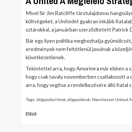
A United A Megfelelő Straté
Mivel Sir Jim Ratcliffe társtulajdonos hangsúly
költségeket, a Unitedet gyakran inkább fiatala
sztárokkal, a januárban szerződtetett Patrick
Bár egy ilyen politika meghozhatja gyümölcsét, 
eredmények nem feltétlenül javulnak a közeljö
következetlenek.
Tekintettel arra, hogy Amorimra már ebben a 
hogy csak tavaly novemberben csatlakozott a c
arra, hogy segítse a rendelkezésére álló fiatal 
Tags:
átigazolási hírek
,
átigazolások
,
Manchester United
,
M
Continue
Előző
Reading