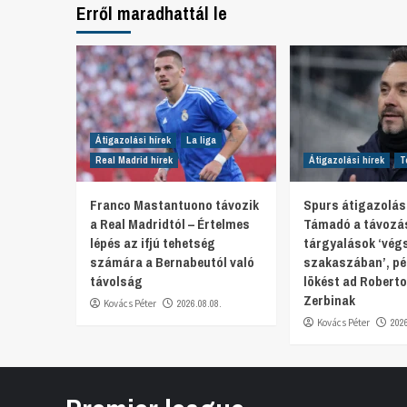
Erről maradhattál le
Átigazolási hírek
La liga
Real Madrid hírek
Átigazolási hírek
T
Franco Mastantuono távozik
Spurs átigazolási
a Real Madridtól – Értelmes
Támadó a távozá
lépés az ifjú tehetség
tárgyalások ‘vég
számára a Bernabeutól való
szakaszában’, p
távolság
lökést ad Roberto
Zerbinak
Kovács Péter
2026.08.08.
Kovács Péter
202