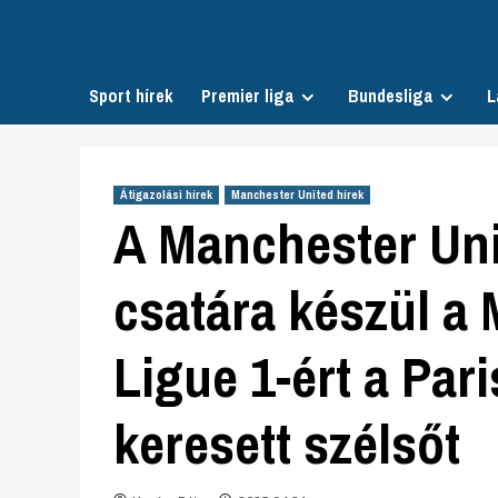
Skip
to
content
Sport hírek
Premier liga
Bundesliga
L
Átigazolási hírek
Manchester United hírek
A Manchester Uni
csatára készül a 
Ligue 1-ért a Par
keresett szélsőt