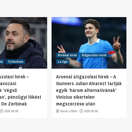
Arsenal hírek
Átigazolási hírek
ek
Tottenham
La liga
zolási hírek –
Arsenal átigazolási hírek – A
ávozási
Gunners Julian Alvarezt tartják
k ‘végső
egyik ‘három alternatívának’
n’, pénzügyi lökést
Vinicius sikertelen
 De Zerbinak
megszerzése után
2026.08.08.
Kovács Péter
2026.08.08.