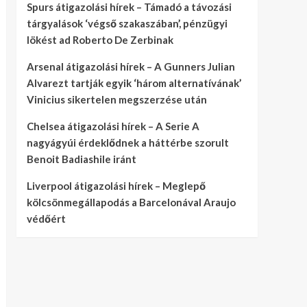
Spurs átigazolási hírek – Támadó a távozási
tárgyalások ‘végső szakaszában’, pénzügyi
lökést ad Roberto De Zerbinak
Arsenal átigazolási hírek – A Gunners Julian
Alvarezt tartják egyik ‘három alternatívának’
Vinicius sikertelen megszerzése után
Chelsea átigazolási hírek – A Serie A
nagyágyúi érdeklődnek a háttérbe szorult
Benoit Badiashile iránt
Liverpool átigazolási hírek – Meglepő
kölcsönmegállapodás a Barcelonával Araujo
védőért