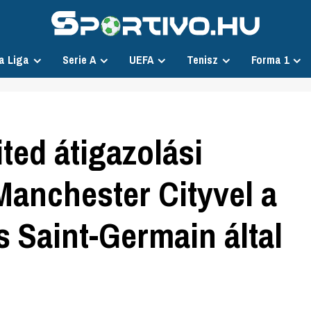
a Liga
Serie A
UEFA
Tenisz
Forma 1
ted átigazolási
Manchester Cityvel a
is Saint-Germain által