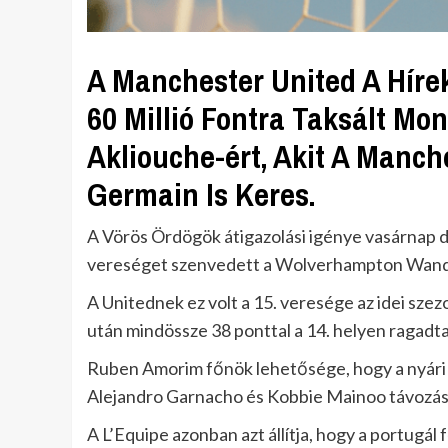
A Manchester United A Hírek
60 Millió Fontra Taksált Mo
Akliouche-ért, Akit A Manche
Germain Is Keres.
A Vörös Ördögök átigazolási igénye vasárnap dé
vereséget szenvedett a Wolverhampton Wande
A Unitednek ez volt a 15. veresége az idei sz
után mindössze 38 ponttal a 14. helyen ragadta
Ruben Amorim főnök lehetősége, hogy a nyári á
Alejandro Garnacho és Kobbie Mainoo távozásá
A L’Equipe azonban azt állítja, hogy a portugál