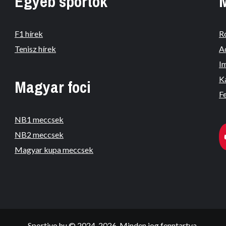
Egyéb sportok
F1 hírek
R
Tenisz hírek
A
I
K
Magyar foci
Fe
NB1 meccsek
NB2 meccsek
Magyar kupa meccsek
Sportivo.hu © 2024-2026. Minden jog fenntartva.