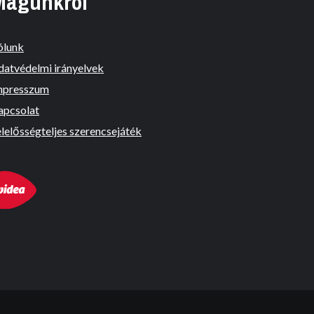
Magunkról
ólunk
datvédelmi irányelvek
mpresszum
apcsolat
lelősségteljes szerencsejáték