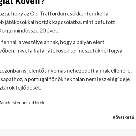
giát Követi?
ozta, hogy az Old Traffordon csökkenteni kell a
bb játékosokkal hozták kapcsolatba, mint befutott
 Dorgu mindössze 20 éves.
fennáll a veszélye annak, hogy a pályán elért
vőben, mivel a fiatal játékosok természetüknél fogva
szezonban is jelentős nyomás nehezedett annak ellenére,
sapathoz, a portugál főnöknek talán nem lesz elég ideje
sztárok fejlődését.
anchester united hírek
Következő