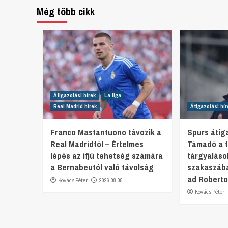
Még több cikk
Átigazolási hírek
La liga
Real Madrid hírek
Átigazolási hír
Franco Mastantuono távozik a
Spurs átiga
Real Madridtól – Értelmes
Támadó a t
lépés az ifjú tehetség számára
tárgyaláso
a Bernabeutól való távolság
szakaszába
ad Roberto
Kovács Péter
2026.08.08.
Kovács Péter