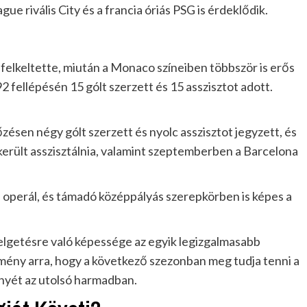
gue rivális City és a francia óriás PSG is érdeklődik.
 felkeltette, miután a Monaco színeiben többször is erős
92 fellépésén 15 gólt szerzett és 15 asszisztot adott.
ésen négy gólt szerzett és nyolc asszisztot jegyzett, és
került asszisztálnia, valamint szeptemberben a Barcelona
sen operál, és támadó középpályás szerepkörben is képes a
belgetésre való képessége az egyik legizgalmasabb
remény arra, hogy a következő szezonban meg tudja tenni a
ményét az utolsó harmadban.