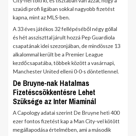
City-nél tölti ki, és tisztában van azzal, hogy a
szaúdi profi ligában sokkal nagyobb fizetést
kapna, mint az MLS-ben.
A 33 éves játékos 32 fellépéséből négy góllal
és hét assziszttal járult hozzá Pep Guardiola
csapatának idei szezonjában, de mindössze 13
alkalommal került be a Premier League
kezdőcsapatába, többek között a vasárnapi,
Manchester United elleni 0-0-s döntetlennel.
De Bruyne-nak Hatalmas
Fizetéscsökkentésre Lehet
Szüksége az Inter Miaminál
A Capology adatai szerint De Bruyne heti 400
ezer fontos fizetést kap a Man City-vel kötött
megállapodása értelmében, ami a második