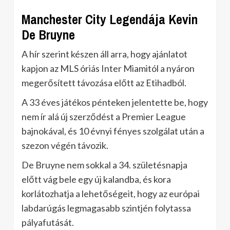
Manchester City Legendája Kevin
De Bruyne
A hír szerint készen áll arra, hogy ajánlatot
kapjon az MLS óriás Inter Miamitól a nyáron
megerősített távozása előtt az Etihadból.
A 33 éves játékos pénteken jelentette be, hogy
nem ír alá új szerződést a Premier League
bajnokával, és 10 évnyi fényes szolgálat után a
szezon végén távozik.
De Bruyne nem sokkal a 34. születésnapja
előtt vág bele egy új kalandba, és kora
korlátozhatja a lehetőségeit, hogy az európai
labdarúgás legmagasabb szintjén folytassa
pályafutását.