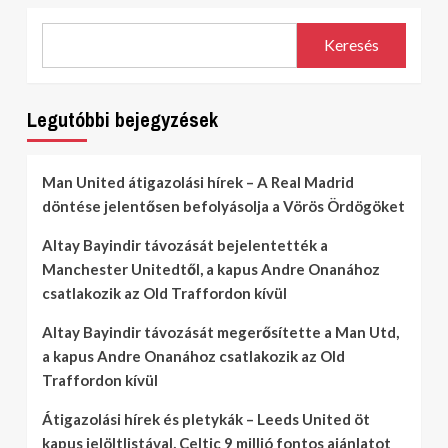
Keresés
Legutóbbi bejegyzések
Man United átigazolási hírek – A Real Madrid
döntése jelentősen befolyásolja a Vörös Ördögöket
Altay Bayindir távozását bejelentették a
Manchester Unitedtől, a kapus Andre Onanához
csatlakozik az Old Traffordon kívül
Altay Bayindir távozását megerősítette a Man Utd,
a kapus Andre Onanához csatlakozik az Old
Traffordon kívül
Átigazolási hírek és pletykák – Leeds United öt
kapus jelöltlistával, Celtic 9 millió fontos ajánlatot