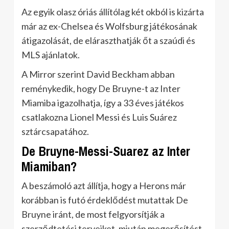
Az egyik olasz óriás állítólag két okból is kizárta
már az ex-Chelsea és Wolfsburg játékosának
átigazolását, de eláraszthatják őt a szaúdi és
MLS ajánlatok.
A Mirror szerint David Beckham abban
reménykedik, hogy De Bruyne-t az Inter
Miamiba igazolhatja, így a 33 éves játékos
csatlakozna Lionel Messi és Luis Suárez
sztárcsapatához.
De Bruyne-Messi-Suarez az Inter
Miamiban?
A beszámoló azt állítja, hogy a Herons már
korábban is futó érdeklődést mutattak De
Bruyne iránt, de most felgyorsítják a
szerződtetési terveiket, miután megerősítést