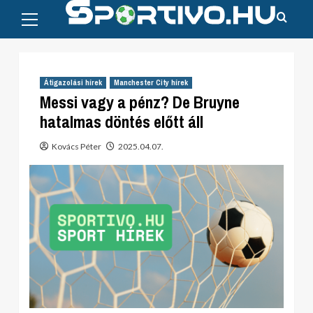
Primary
Skip
Menu
to
content
Átigazolási hírek
Manchester City hírek
Messi vagy a pénz? De Bruyne
hatalmas döntés előtt áll
Kovács Péter
2025.04.07.