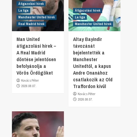
Átigazolási hírek
La liga
Átigazolási hírek
Manchester United hírek
La liga
Real Madrid hírek
Manchester United hírek
Man United
Altay Bayindir
átigazolási hírek –
távozását
A Real Madrid
bejelentették a
döntése jelentősen
Manchester
befolyásolja a
Unitedtől, a kapus
Vörös Ördögöket
Andre Onanához
csatlakozik az Old
Kovács Péter
Traffordon kívül
2026.08.07.
Kovács Péter
2026.08.07.