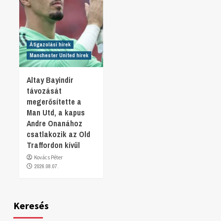
Átigazolási hírek
Manchester United hírek
Altay Bayindir
távozását
megerősítette a
Man Utd, a kapus
Andre Onanához
csatlakozik az Old
Traffordon kívül
Kovács Péter
2026.08.07.
Keresés