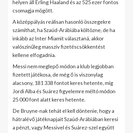
helyen áll Erling Haaland és az 525 ezer fontos
csomagja mögött.
A középpályás reálisan hasonló összegekre
számíthat, ha Szaúd-Arábiába költözne, de ha
inkább az Inter Miamit választaná, akkor
valószínűleg masszív fizetéscsökkentést
kellene elfogadnia.
Messi nem meglepő módon a klub legjobban
fizetett játékosa, de még ő is viszonylag
alacsony, 181 338 fontot keres hetente, míg
Jordi Alba és Suárez figyelemre méltó módon
25 000 font alatt keres hetente.
De Bruyne-nak tehát el kell döntenie, hogy a
hátralévő játéknapjait Szaúd-Arábiában keresi
a pénzt, vagy Messivel és Suárez-szel együtt