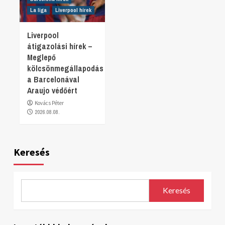
La liga
Liverpool hírek
Liverpool
átigazolási hírek –
Meglepő
kölcsönmegállapodás
a Barcelonával
Araujo védőért
Kovács Péter
2026.08.08.
Keresés
Keresés