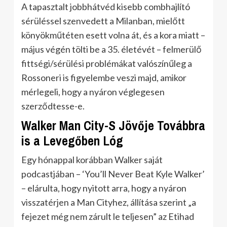
A tapasztalt jobbhátvéd kisebb combhajlító
sérüléssel szenvedett a Milanban, mielőtt
könyökműtéten esett volna át, és a kora miatt –
május végén tölti be a 35. életévét – felmerülő
fittségi/sérülési problémákat valószínűleg a
Rossoneri is figyelembe veszi majd, amikor
mérlegeli, hogy a nyáron véglegesen
szerződtesse-e.
Walker Man City-S Jövője Továbbra
is a Levegőben Lóg
Egy hónappal korábban Walker saját
podcastjában – ‘You’ll Never Beat Kyle Walker’
– elárulta, hogy nyitott arra, hogy a nyáron
visszatérjen a Man Cityhez, állítása szerint „a
fejezet még nem zárult le teljesen” az Etihad