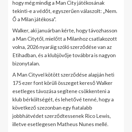
hogy még mindig a Man City játékosának
tekinti-e a védőt, egyszerűen válaszolt: „Nem.
Ő a Milan játékosa”.
Walker, aki januárban kérte, hogy távozhasson
a Man Citytől, mielőtt a Milanhoz csatlakozott
volna, 2026 nyaráig szóló szerződése van az
Etihadban, és a klubjövője továbbra is nagyon
bizonytalan.
A Man Cityvel kötött szerződése alapján heti
175 ezer font körüli összeget kereső Walker
esetleges távozása segítene csökkenteni a
klub bérköltségét, és lehetővé tenné, hogy a
következő szezonban egy fiatalabb
jobbhátvédet szerződtessenek Rico Lewis,
illetve esetlegesen Matheus Nunes mellé.