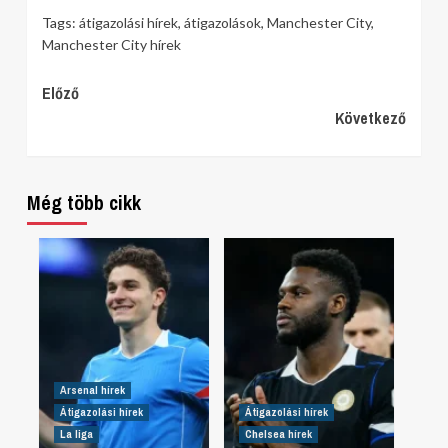
Tags:
átigazolási hírek
,
átigazolások
,
Manchester City
,
Manchester City hírek
Continue
Előző
Következő
Reading
Még több cikk
Arsenal hírek
Átigazolási hírek
Átigazolási hírek
La liga
Chelsea hírek