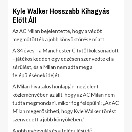
Kyle Walker Hosszabb Kihagyás
Előtt Áll
Az AC Milan bejelentette, hogy a védőt
megműtötték a jobb könyöktörése miatt.
A 34 éves – a Manchester Citytől kölcsönadott
– játékos kedden egy edzésen szenvedte el a
sérülést, és a Milan nem adta meg a
felépülésének idejét.
A Milan hivatalos honlapján megjelent
közleményében az állt, hogy az AC Milan nem
tudta megmondani, mikor fog felépülni: „Az AC
Milan megerősítheti, hogy Kyle Walker törést
szenvedett a jobb könyökében.”
A jobb gyógyulás és a felépülési idő