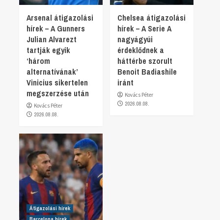
Arsenal átigazolási
Chelsea átigazolási
hírek – A Gunners
hírek – A Serie A
Julian Alvarezt
nagyágyúi
tartják egyik
érdeklődnek a
‘három
háttérbe szorult
alternatívának’
Benoit Badiashile
Vinicius sikertelen
iránt
megszerzése után
Kovács Péter
2026.08.08.
Kovács Péter
2026.08.08.
Átigazolási hírek
Barcelona hírek