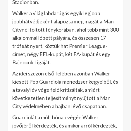
Stadionban.
Walker a világ labdarúgás egyik legjobb
jobbhátvédjeként alapozta meg magát a Man
Citynél töltött fénykorában, ahol több mint 300
alkalommal lépett pályára, és összesen 17
trófeát nyert, köztük hat Premier League-
címet, négy EFL-kupát, két FA-kupát és egy
Bajnokok Ligáját.
Az idei szezon első felében azonban Walker
kiesett Pep Guardiola menedzser kegyeiből, és
a tavalyi év vége felé kritizálták, amiért
következetlen teljesítményt nyújtott a Man
City védelmében a bajban lévő csapatban.
Guardiolát a múlt hónap végén Walker
jövőjéről kérdezték, és amikor arról kérdezték,