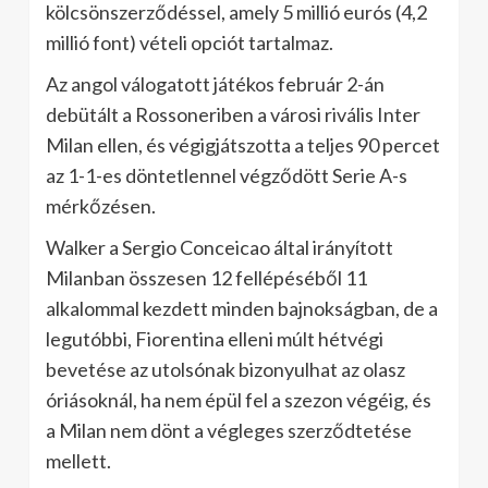
kölcsönszerződéssel, amely 5 millió eurós (4,2
millió font) vételi opciót tartalmaz.
Az angol válogatott játékos február 2-án
debütált a Rossoneriben a városi rivális Inter
Milan ellen, és végigjátszotta a teljes 90 percet
az 1-1-es döntetlennel végződött Serie A-s
mérkőzésen.
Walker a Sergio Conceicao által irányított
Milanban összesen 12 fellépéséből 11
alkalommal kezdett minden bajnokságban, de a
legutóbbi, Fiorentina elleni múlt hétvégi
bevetése az utolsónak bizonyulhat az olasz
óriásoknál, ha nem épül fel a szezon végéig, és
a Milan nem dönt a végleges szerződtetése
mellett.