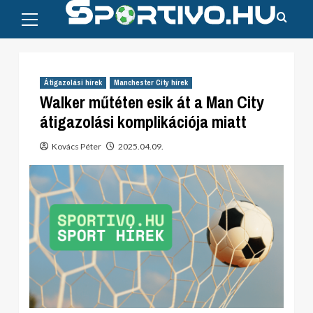
Primary
Skip
Menu
to
content
Átigazolási hírek
Manchester City hírek
Walker műtéten esik át a Man City
átigazolási komplikációja miatt
Kovács Péter
2025.04.09.