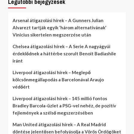
Legutóbbi bejegyzések
Arsenal átigazolási hírek – A Gunners Julian
Alvarezt tartják egyik ‘három alternatívának’
Vinicius sikertelen megszerzése után
Chelsea átigazolási hírek – A Serie A nagyágyúi
érdeklődnek a háttérbe szorult Benoit Badiashile
iránt
Liverpool átigazolási hírek – Meglepő
kölcsönmegállapodás a Barcelonával Araujo
védőért
Liverpool átigazolási hírek – 145 millió fontos
Bradley Barcola-üzlet a PSG-vel nehéz, de pozitív
fejlemények a szélső megszerzésében
Man United átigazolási hírek – A Real Madrid
döntése jelentősen befolyásolja a Vörös Ördögöket