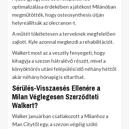
optimalizálása érdekében a játékost Milánóban
megműtötték, hogy osteosynthesis útján
helyreállítsák az olecranon-t.
A műtét tökéletesen a terveknek megfelelően
zajlott. Kyle azonnal megkezdi a rehabilitációt.
Walkert most az a veszély fenyegeti, hogy
kihagyja a szezon hátralévő részét, mivel a
könyöktörés utáni felépülési idő néhány héttől
akár néhány hónapig is eltarthat.
Sérülés-Visszaesés Ellenére a
Milan Véglegesen Szerződteti
Walkert?
Walker januárban csatlakozott a Milanhoz a
Man Citytől egy, a szezon végéig szóló