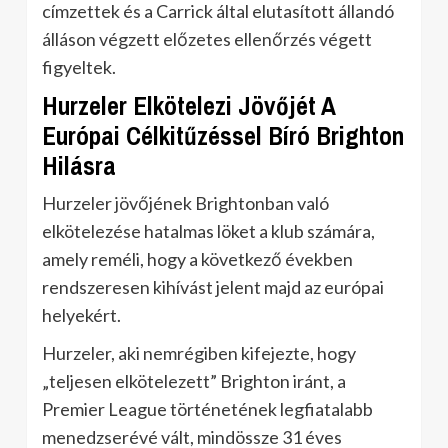
címzettek és a Carrick által elutasított állandó
álláson végzett előzetes ellenőrzés végett
figyeltek.
Hurzeler Elkötelezi Jövőjét A
Európai Célkitűzéssel Bíró Brighton
Hilásra
Hurzeler jövőjének Brightonban való
elkötelezése hatalmas löket a klub számára,
amely reméli, hogy a következő években
rendszeresen kihívást jelent majd az európai
helyekért.
Hurzeler, aki nemrégiben kifejezte, hogy
„teljesen elkötelezett” Brighton iránt, a
Premier League történetének legfiatalabb
menedzserévé vált, mindössze 31 éves