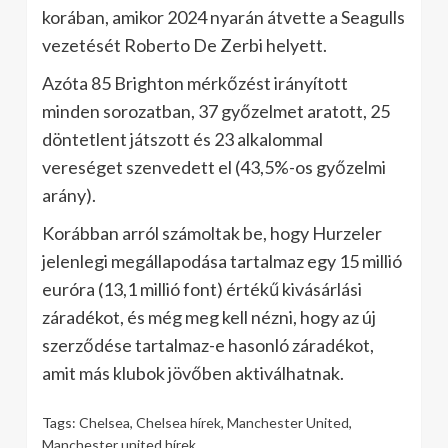
korában, amikor 2024 nyarán átvette a Seagulls
vezetését Roberto De Zerbi helyett.
Azóta 85 Brighton mérkőzést irányított
minden sorozatban, 37 győzelmet aratott, 25
döntetlent játszott és 23 alkalommal
vereséget szenvedett el (43,5%-os győzelmi
arány).
Korábban arról számoltak be, hogy Hurzeler
jelenlegi megállapodása tartalmaz egy 15 millió
euróra (13,1 millió font) értékű kivásárlási
záradékot, és még meg kell nézni, hogy az új
szerződése tartalmaz-e hasonló záradékot,
amit más klubok jövőben aktiválhatnak.
Tags:
Chelsea
,
Chelsea hírek
,
Manchester United
,
Manchester united hírek