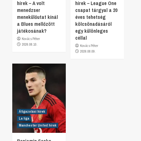
hírek – A volt
hírek – League One
menedzser
csapat tárgyal a 20
menekülőutat kínál
éves tehetség
a Blues mellőzött
kölcsönadásáról
játékosának?
egy különleges
céllal
Kovács Péter
2026.08.10.
Kovács Péter
2026.08.09.
Átigazolási hírek
La liga
Manchester United hírek
Benjamin Sesko