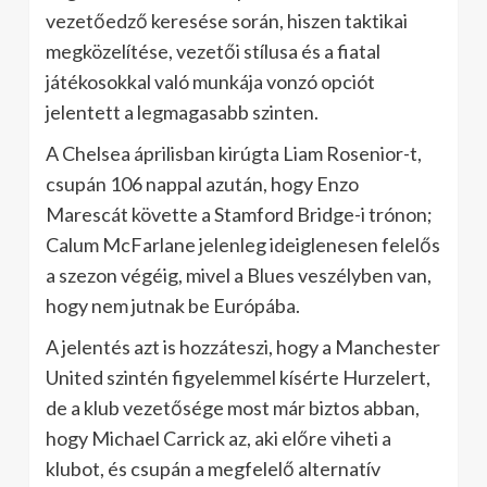
vezetőedző keresése során, hiszen taktikai
megközelítése, vezetői stílusa és a fiatal
játékosokkal való munkája vonzó opciót
jelentett a legmagasabb szinten.
A Chelsea áprilisban kirúgta Liam Rosenior-t,
csupán 106 nappal azután, hogy Enzo
Marescát követte a Stamford Bridge-i trónon;
Calum McFarlane jelenleg ideiglenesen felelős
a szezon végéig, mivel a Blues veszélyben van,
hogy nem jutnak be Európába.
A jelentés azt is hozzáteszi, hogy a Manchester
United szintén figyelemmel kísérte Hurzelert,
de a klub vezetősége most már biztos abban,
hogy Michael Carrick az, aki előre viheti a
klubot, és csupán a megfelelő alternatív