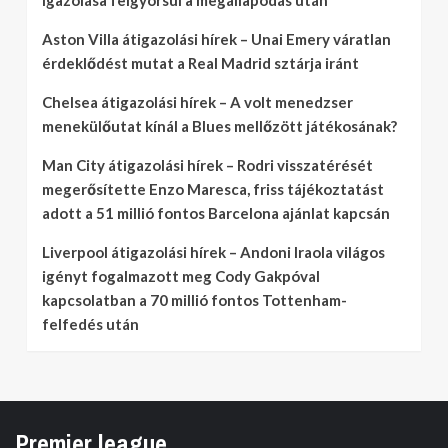
Aston Villa átigazolási hírek – Unai Emery váratlan
érdeklődést mutat a Real Madrid sztárja iránt
Chelsea átigazolási hírek – A volt menedzser
menekülőutat kínál a Blues mellőzött játékosának?
Man City átigazolási hírek – Rodri visszatérését
megerősítette Enzo Maresca, friss tájékoztatást
adott a 51 millió fontos Barcelona ajánlat kapcsán
Liverpool átigazolási hírek – Andoni Iraola világos
igényt fogalmazott meg Cody Gakpóval
kapcsolatban a 70 millió fontos Tottenham-
felfedés után
Premier league