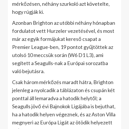
mérkőzésen, néhány szurkoló azt követelte,
hogy rúgják ki.
Azonban Brighton az utóbbi néhány hónapban
fordulatot vett Hurzeler vezetésével, és most
már az egyik formájukat kereső csapat a
Premier League-ben, 19 pontot gyűjtöttek az
utolsó 10 meccsük során (W6 D1 L3), ami
segített a Seagulls-nak a Európai sorozatba
való bejutásra.
Csak három mérkőzés maradt hátra, Brighton
jelenleg a nyolcadik a táblázaton és csupán két
ponttal áll lemaradva a hatodik helytől; a
Seagulls jövő évi Bajnokok Ligájába is bejuthat,
ha a hatodik helyen végeznek, és az Aston Villa
megnyeri az Európa Ligát az ötödik helyezett