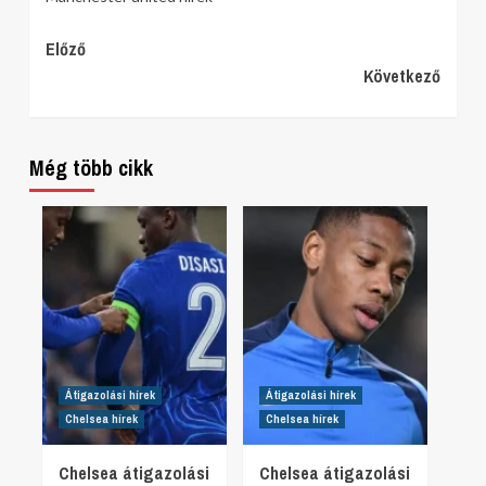
Continue
Előző
Következő
Reading
Még több cikk
Átigazolási hírek
Átigazolási hírek
Chelsea hírek
Chelsea hírek
Chelsea átigazolási
Chelsea átigazolási