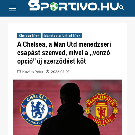
Primary
Skip
Menu
to
content
Chelsea hírek
Manchester United hírek
A Chelsea, a Man Utd menedzseri
csapást szenved, mivel a „vonzó
opció” új szerződést köt
Kovács Péter
2026.05.05.