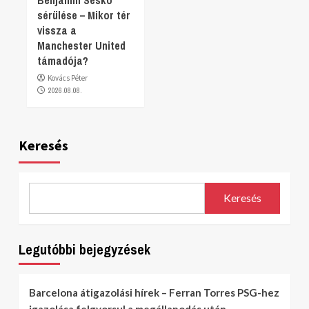
sérülése – Mikor tér
vissza a
Manchester United
támadója?
Kovács Péter
2026.08.08.
Keresés
Keresés
Legutóbbi bejegyzések
Barcelona átigazolási hírek – Ferran Torres PSG-hez
igazolása felgyorsul a megállapodás után